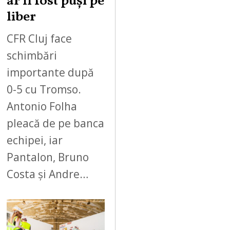
ar fi fost puși pe
liber
CFR Cluj face
schimbări
importante după
0-5 cu Tromso.
Antonio Folha
pleacă de pe banca
echipei, iar
Pantalon, Bruno
Costa și Andre…