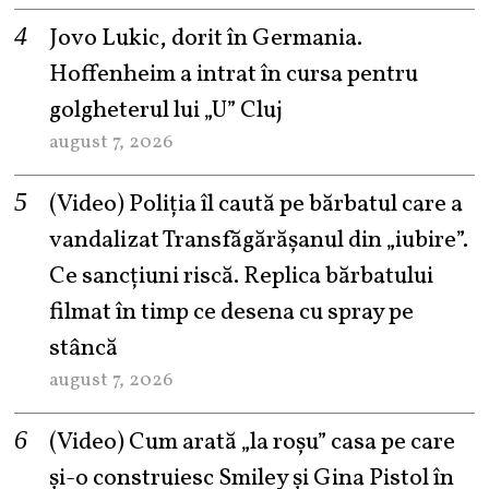
Jovo Lukic, dorit în Germania.
Hoffenheim a intrat în cursa pentru
golgheterul lui „U” Cluj
august 7, 2026
(Video) Poliția îl caută pe bărbatul care a
vandalizat Transfăgărășanul din „iubire”.
Ce sancțiuni riscă. Replica bărbatului
filmat în timp ce desena cu spray pe
stâncă
august 7, 2026
(Video) Cum arată „la roşu” casa pe care
şi-o construiesc Smiley şi Gina Pistol în