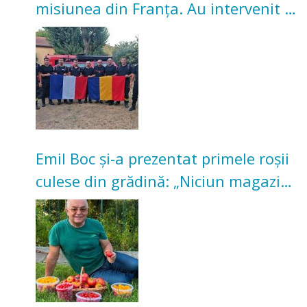
misiunea din Franța. Au intervenit la
incendii de vegetație și pădure
Emil Boc și-a prezentat primele roșii
culese din grădină: „Niciun magazin
nu poate oferi această satisfacție”