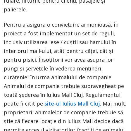
rulare, lifturile pentru clienți, pasajele și
palierele.
Pentru a asigura o conviețuire armonioasă, în
proiect a fost implementat un set de reguli,
inclusiv utilizarea lesei/ cuștii sau hamului în
interiorul mall-ului, atât pentru căței, cât și
pentru pisici. Însoțitorii vor avea asupra lor
pungi și șervețele în vederea menținerii
curățeniei în urma animalului de companie.
Animalul de companie trebuie supravegheat pe
toată șederea în Iulius Mall Cluj. Regulamentul
poate fi citit pe
site-ul Iulius Mall Cluj
. Mai mult,
proprietarii animalelor de companie trebuie să
știe că fiecare locație din Iulius Mall decide dacă
permite accesul vizitatorilor însoțiți de animalul