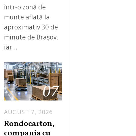
într-o zonă de
munte aflată la
aproximativ 30 de
minute de Brașov,
iar…
07
AUGUST 7, 2026
A
U
Rondocarton,
G
compania cu