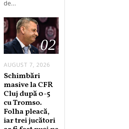
de…
02
AUGUST 7, 2026
Schimbări
masive la CFR
Cluj după 0-5
cu Tromso.
Folha pleacă,
iar trei jucători