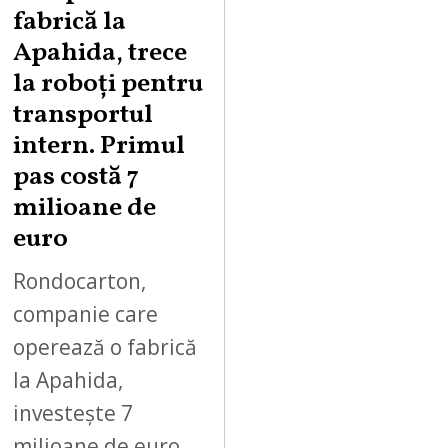
U
fabrică la
S
Apahida, trece
T
la roboți pentru
7
,
transportul
2
intern. Primul
0
pas costă 7
2
milioane de
6
euro
Rondocarton,
companie care
operează o fabrică
la Apahida,
investește 7
milioane de euro