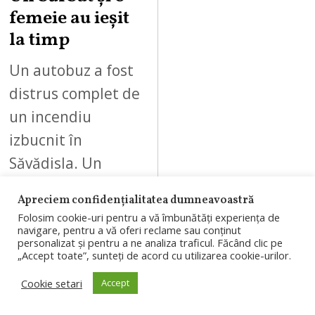
femeie au ieșit
la timp
Un autobuz a fost
distrus complet de
un incendiu
izbucnit în
Săvădisla. Un
bărbat și o femeie
Apreciem confidențialitatea dumneavoastră
au reușit să se
Folosim cookie-uri pentru a vă îmbunătăți experiența de
autoevacueze…
navigare, pentru a vă oferi reclame sau conținut
personalizat și pentru a ne analiza traficul. Făcând clic pe
„Accept toate”, sunteți de acord cu utilizarea cookie-urilor.
Cookie setari
Accept