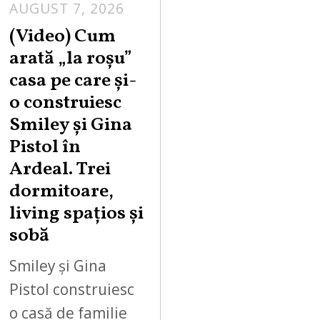
AUGUST 7, 2026
(Video) Cum
arată „la roşu”
casa pe care şi-
o construiesc
Smiley şi Gina
Pistol în
Ardeal. Trei
dormitoare,
living spațios și
sobă
Smiley și Gina
Pistol construiesc
o casă de familie