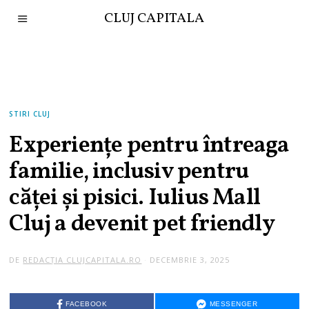
CLUJ CAPITALA
STIRI CLUJ
Experiențe pentru întreaga
familie, inclusiv pentru
căței și pisici. Iulius Mall
Cluj a devenit pet friendly
DE
REDACȚIA CLUJCAPITALA.RO
DECEMBRIE 3, 2025
FACEBOOK
MESSENGER