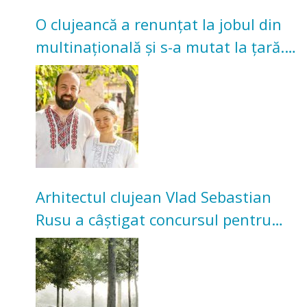
O clujeancă a renunțat la jobul din
multinațională și s-a mutat la țară.
Acum cultivă legume în grădina
bunicilor
Arhitectul clujean Vlad Sebastian
Rusu a câștigat concursul pentru
transformarea Grădinii Casei
Universitarilor