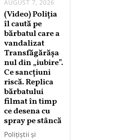
AUGUST 7, 2026
A
U
(Video) Poliția
G
îl caută pe
U
bărbatul care a
S
vandalizat
T
Transfăgărășa
7
,
nul din „iubire”.
2
Ce sancțiuni
0
riscă. Replica
2
bărbatului
6
filmat în timp
ce desena cu
spray pe stâncă
Polițiștii și