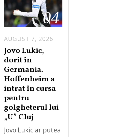
04
AUGUST 7, 2026
Jovo Lukic,
dorit în
Germania.
Hoffenheim a
intrat în cursa
pentru
golgheterul lui
„U” Cluj
Jovo Lukic ar putea