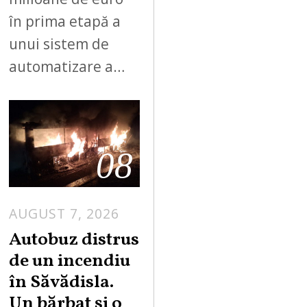
în prima etapă a
unui sistem de
automatizare a…
08
AUGUST 7, 2026
Autobuz distrus
de un incendiu
în Săvădisla.
Un bărbat și o