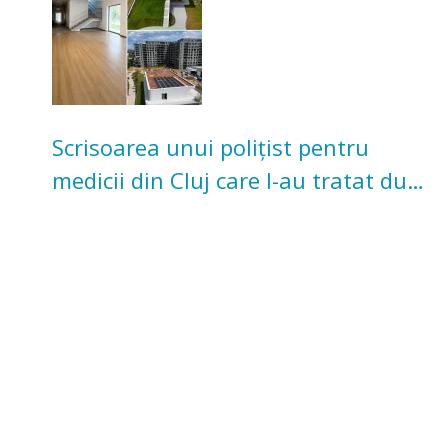
Scrisoarea unui polițist pentru
medicii din Cluj care l-au tratat după
un accident: „Nu m-am simțit un
număr”