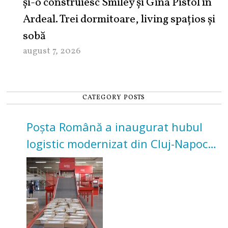
şi-o construiesc Smiley şi Gina Pistol în
Ardeal. Trei dormitoare, living spațios și
sobă
august 7, 2026
CATEGORY POSTS
Poșta Română a inaugurat hubul
logistic modernizat din Cluj-Napoca.
Investiție de 3 milioane de euro