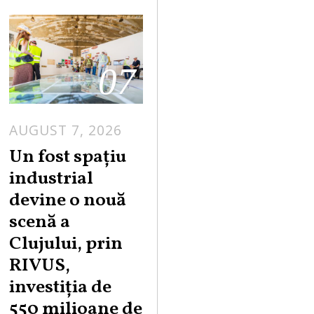
07
AUGUST 7, 2026
Un fost spațiu
industrial
devine o nouă
scenă a
Clujului, prin
RIVUS,
investiția de
550 milioane de