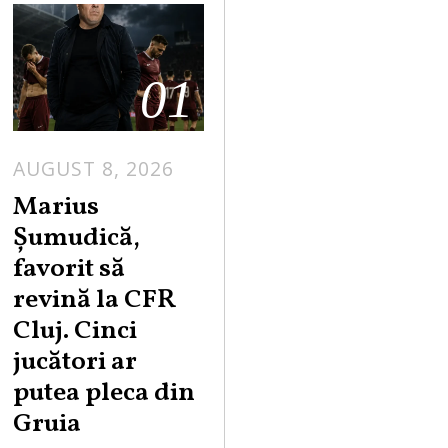
01
AUGUST 8, 2026
Marius
Șumudică,
favorit să
revină la CFR
Cluj. Cinci
jucători ar
putea pleca din
Gruia