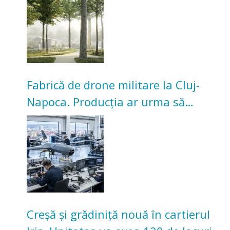
Universitarilor
Fabrică de drone militare la Cluj-
Napoca. Producția ar urma să
înceapă în toamna acestui an
Creșă și grădiniță nouă în cartierul