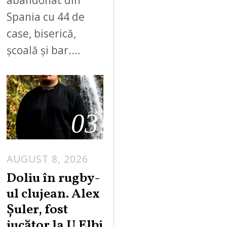
abandonat din
Spania cu 44 de
case, biserică,
școală și bar.…
03
AUGUST 8, 2026
Doliu în rugby-
ul clujean. Alex
Șuler, fost
jucător la U Elbi