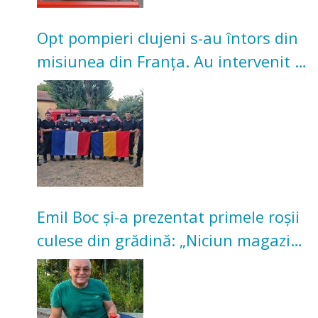
Opt pompieri clujeni s-au întors din
misiunea din Franța. Au intervenit la
incendii de vegetație și pădure
Emil Boc și-a prezentat primele roșii
culese din grădină: „Niciun magazin
nu poate oferi această satisfacție”