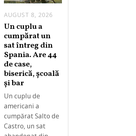
AUGUST 8, 2026
Un cuplu a
cumpărat un
sat întreg din
Spania. Are 44
de case,
biserică, școală
și bar
Un cuplu de
americani a
cumpărat Salto de
Castro, un sat