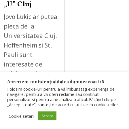
„U” Cluj
Jovo Lukic ar putea
pleca de la
Universitatea Cluj.
Hoffenheim și St.
Pauli sunt
interesate de
golgheterul
Apreciem confidențialitatea dumneavoastră
„Șepcilor roșii”, iar
Folosim cookie-uri pentru a vă îmbunătăți experiența de
clubul clujean…
navigare, pentru a vă oferi reclame sau conținut
personalizat și pentru a ne analiza traficul. Făcând clic pe
„Accept toate”, sunteți de acord cu utilizarea cookie-urilor.
Cookie setari
Accept