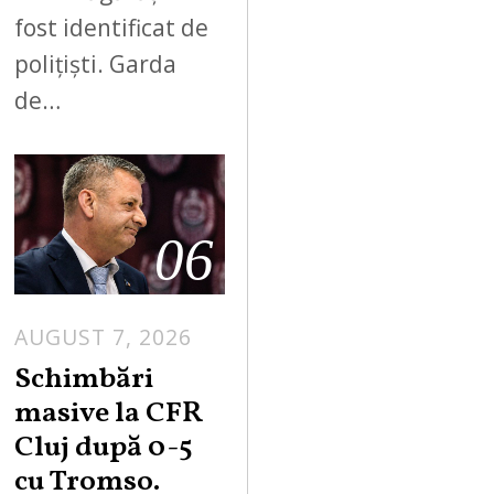
fost identificat de
polițiști. Garda
de…
06
AUGUST 7, 2026
Schimbări
masive la CFR
Cluj după 0-5
cu Tromso.