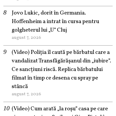
Jovo Lukic, dorit în Germania.
Hoffenheim a intrat în cursa pentru
golgheterul lui „U” Cluj
august 7, 2026
(Video) Poliția îl caută pe bărbatul care a
vandalizat Transfăgărășanul din „iubire”.
Ce sancțiuni riscă. Replica bărbatului
filmat în timp ce desena cu spray pe
stâncă
august 7, 2026
(Video) Cum arată „la roşu” casa pe care