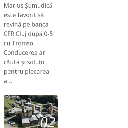
Marius Șumudică
este favorit să
revină pe banca
CFR Cluj după 0-5
cu Tromso.
Conducerea ar
căuta și soluții
pentru plecarea
a…
02