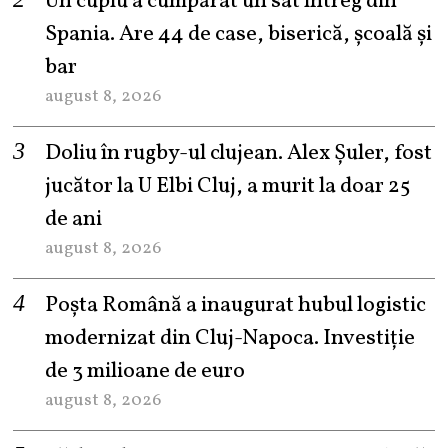
Un cuplu a cumpărat un sat întreg din
Spania. Are 44 de case, biserică, școală și
bar
august 8, 2026
Doliu în rugby-ul clujean. Alex Șuler, fost
jucător la U Elbi Cluj, a murit la doar 25
de ani
august 8, 2026
Poșta Română a inaugurat hubul logistic
modernizat din Cluj-Napoca. Investiție
de 3 milioane de euro
august 8, 2026