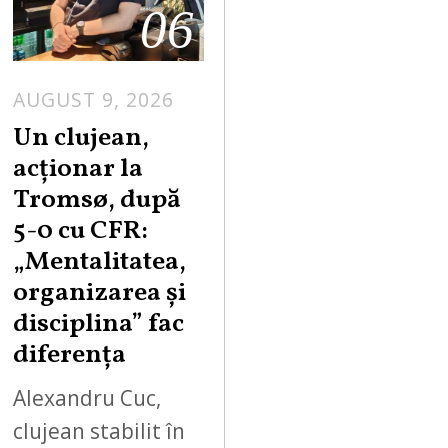
06
AUGUST 9, 2026
Un clujean,
acționar la
Tromsø, după
5-0 cu CFR:
„Mentalitatea,
organizarea și
disciplina” fac
diferența
Alexandru Cuc,
clujean stabilit în