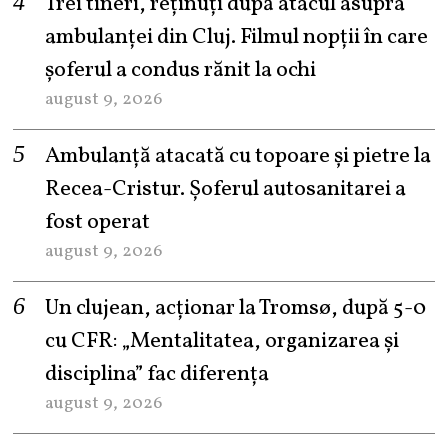
Trei tineri, reținuți după atacul asupra
ambulanței din Cluj. Filmul nopții în care
șoferul a condus rănit la ochi
august 9, 2026
Ambulanță atacată cu topoare și pietre la
Recea-Cristur. Șoferul autosanitarei a
fost operat
august 9, 2026
Un clujean, acționar la Tromsø, după 5-0
cu CFR: „Mentalitatea, organizarea și
disciplina” fac diferența
august 9, 2026