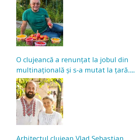
nu poate oferi această satisfacție”
O clujeancă a renunțat la jobul din
multinațională și s-a mutat la țară.
Acum cultivă legume în grădina
bunicilor
Arhitectul clujean Vlad Sebastian