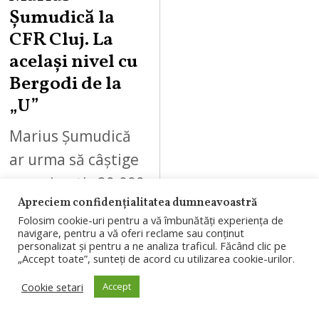
Șumudică la
CFR Cluj. La
același nivel cu
Bergodi de la
„U”
Marius Șumudică
ar urma să câștige
aproximativ 20.000
Apreciem confidențialitatea dumneavoastră
de euro pe lună la
Folosim cookie-uri pentru a vă îmbunătăți experiența de
CFR Cluj. Suma
navigare, pentru a vă oferi reclame sau conținut
personalizat și pentru a ne analiza traficul. Făcând clic pe
este la nivelul
„Accept toate”, sunteți de acord cu utilizarea cookie-urilor.
salariului atribuit
Cookie setari
Accept
lui…