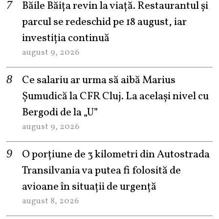
Băile Băița revin la viață. Restaurantul și
parcul se redeschid pe 18 august, iar
investiția continuă
august 9, 2026
Ce salariu ar urma să aibă Marius
Șumudică la CFR Cluj. La același nivel cu
Bergodi de la „U”
august 9, 2026
O porțiune de 3 kilometri din Autostrada
Transilvania va putea fi folosită de
avioane în situații de urgență
august 8, 2026