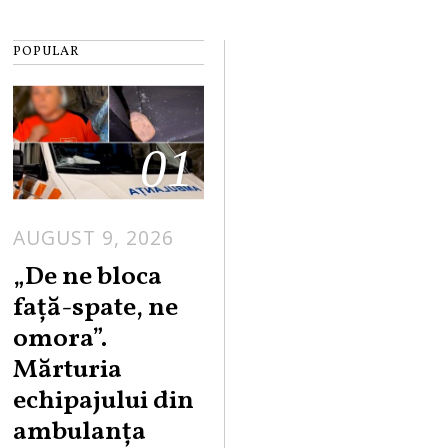
POPULAR
01
AUGUST 9, 2026
„De ne bloca
față-spate, ne
omora”.
Mărturia
echipajului din
ambulanța