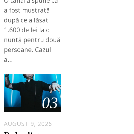
O tânără spune că
a fost mustrată
după ce a lăsat
1.600 de lei la o
nuntă pentru două
persoane. Cazul
a…
03
AUGUST 9, 2026