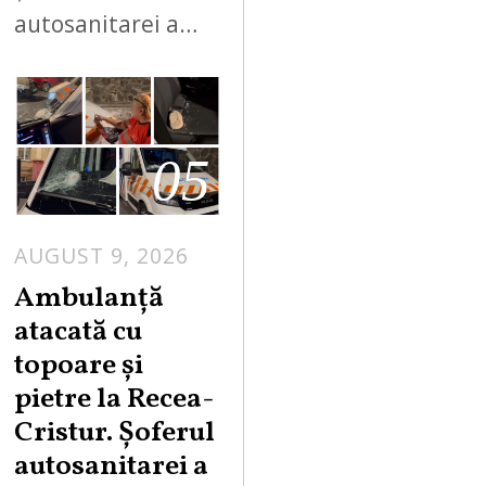
autosanitarei a…
05
AUGUST 9, 2026
Ambulanță
atacată cu
topoare și
pietre la Recea-
Cristur. Șoferul
autosanitarei a