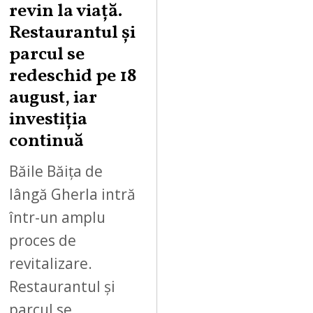
G
revin la viață.
U
Restaurantul și
S
parcul se
T
redeschid pe 18
9
,
august, iar
2
investiția
0
continuă
2
6
Băile Băița de
lângă Gherla intră
într-un amplu
proces de
revitalizare.
Restaurantul și
parcul se