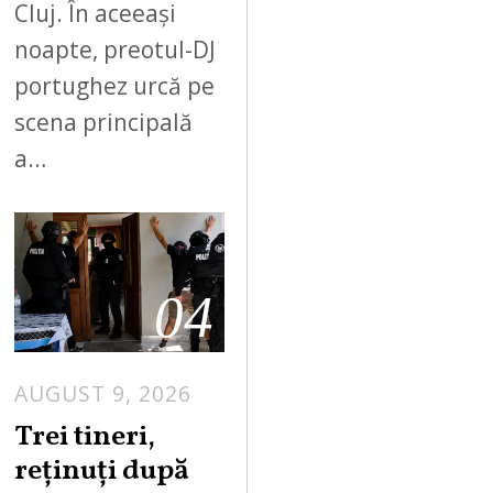
Cluj. În aceeași
noapte, preotul-DJ
portughez urcă pe
scena principală
a…
04
AUGUST 9, 2026
Trei tineri,
reținuți după