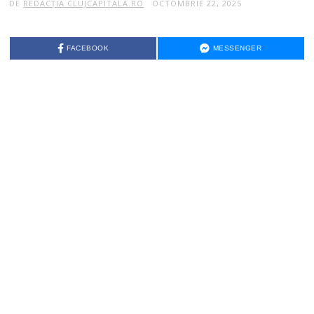
DE
REDACȚIA CLUJCAPITALA.RO
OCTOMBRIE 22, 2025
FACEBOOK
MESSENGER