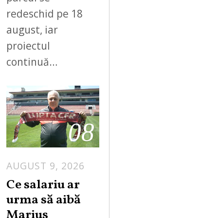
redeschid pe 18
august, iar
proiectul
continuă…
08
AUGUST 9, 2026
Ce salariu ar
urma să aibă
Marius