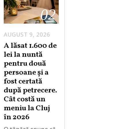
02
AUGUST 9, 2026
A lăsat 1.600 de
lei la nuntă
pentru două
persoane și a
fost certată
după petrecere.
Cât costă un
meniu la Cluj
în 2026