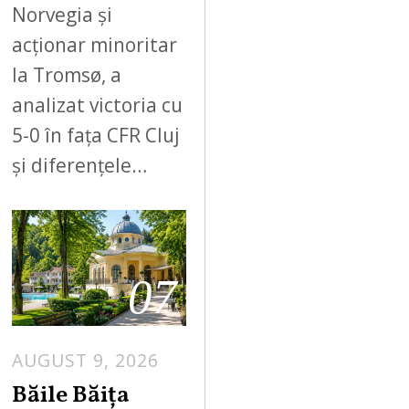
Norvegia și
acționar minoritar
la Tromsø, a
analizat victoria cu
5-0 în fața CFR Cluj
și diferențele…
07
AUGUST 9, 2026
A
U
Băile Băița