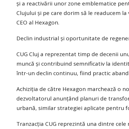
şi a reactivării unor zone emblematice pent
Clujului şi pe care dorim să le readucem la v
CEO al Hexagon.
Declin industrial şi oportunitate de regen
CUG Cluj a reprezentat timp de decenii unul
muncă şi contribuind semnificativ la identi
într-un declin continuu, fiind practic aband
Achiziţia de către Hexagon marchează o nou
dezvoltatorul anunţând planuri de transfo
urbană, similar strategiei aplicate pentru 
Tranzacţia CUG reprezintă una dintre cele m