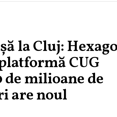
șă la Cluj: Hexag
 platformă CUG
0 de milioane de
i are noul