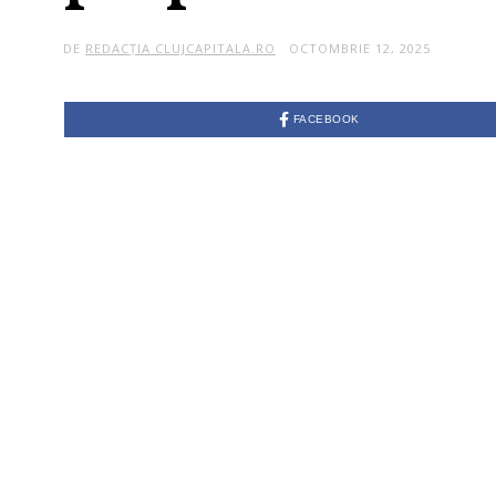
DE
REDACȚIA CLUJCAPITALA.RO
OCTOMBRIE 12, 2025
O
C
T
O
M
FACEBOOK
B
R
I
E
1
2
,
2
0
2
5