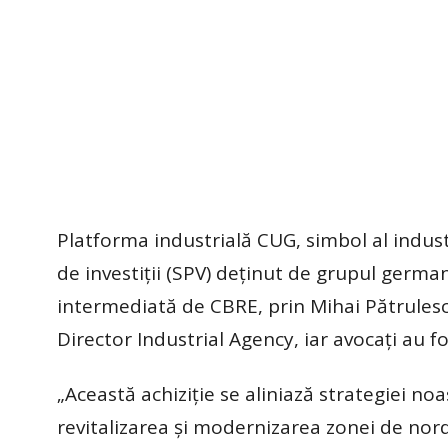
Platforma industrială CUG, simbol al industr
de investiţii (SPV) deţinut de grupul german
intermediată de CBRE, prin Mihai Pătrulesc
Director Industrial Agency, iar avocaţi au fos
„Această achiziţie se aliniază strategiei no
revitalizarea şi modernizarea zonei de nord a