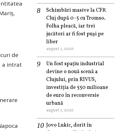
entitatea
Schimbări masive la CFR
Mariş,
Cluj după 0-5 cu Tromso.
Folha pleacă, iar trei
jucători ar fi fost puși pe
liber
august 7, 2026
ocuri de
Un fost spațiu industrial
 a intrat
devine o nouă scenă a
Clujului, prin RIVUS,
investiția de 550 milioane
de euro în reconversie
enerare
urbană
august 7, 2026
Jovo Lukic, dorit în
-Napoca