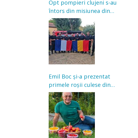
Opt pompieri clujeni s-au
întors din misiunea din
Franța. Au intervenit la
incendii de vegetație și
pădure
Emil Boc și-a prezentat
primele roșii culese din
grădină: „Niciun magazin
nu poate oferi această
satisfacție”