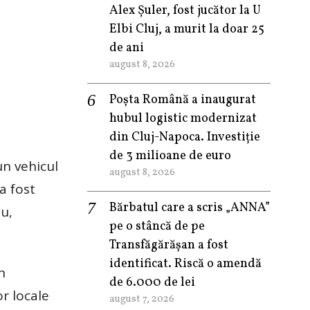
Alex Șuler, fost jucător la U
Elbi Cluj, a murit la doar 25
de ani
august 8, 2026
Poșta Română a inaugurat
hubul logistic modernizat
din Cluj-Napoca. Investiție
de 3 milioane de euro
un vehicul
august 8, 2026
a fost
Bărbatul care a scris „ANNA”
u,
pe o stâncă de pe
Transfăgărășan a fost
identificat. Riscă o amendă
n
de 6.000 de lei
or locale
august 7, 2026