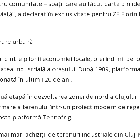
ru comunitate – spaţii care au făcut parte din id
iaţă”, a declarat în exclusivitate pentru ZF Florin 
erare urbană
 dintre pilonii economiei locale, oferind mii de l
tatea industrială a oraşului. După 1989, platforma
onată în ultimii 20 de ani.
ă etapă în dezvoltarea zonei de nord a Clujului,
rmare a terenului într-un proiect modern de reg
fosta platformă Tehnofrig.
ai mari achiziţii de terenuri industriale din Cluj