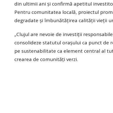
din ultimii ani şi confirmă apetitul investi
Pentru comunitatea locală, proiectul promi
degradate şi îmbunătăţirea calităţii vieţii u
„Clujul are nevoie de investiţii responsabil
consolideze statutul oraşului ca punct de r
pe sustenabilitate ca element central al tut
crearea de comunităţi verzi.