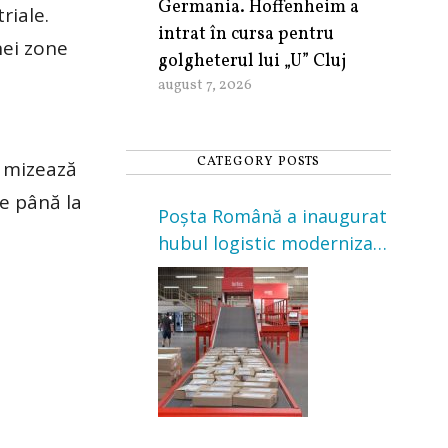
Germania. Hoffenheim a
riale.
intrat în cursa pentru
nei zone
golgheterul lui „U” Cluj
august 7, 2026
CATEGORY POSTS
e mizează
te până la
Poșta Română a inaugurat
hubul logistic modernizat
din Cluj-Napoca. Investiție
de 3 milioane de euro