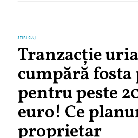
STIRI CLUJ
Tranzacție uria
cumpără fosta
pentru peste 2
euro! Ce planur
proprietar