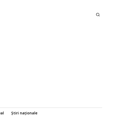
eal
Știri naționale