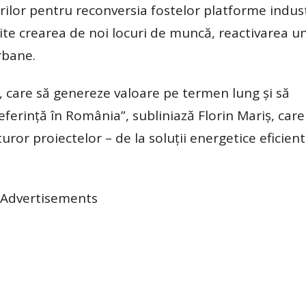
torilor pentru reconversia fostelor platforme indust
te crearea de noi locuri de muncă, reactivarea u
rbane.
e, care să genereze valoare pe termen lung şi să
eferinţă în România”, subliniază Florin Mariş, car
uror proiectelor – de la soluţii energetice eficien
Advertisements