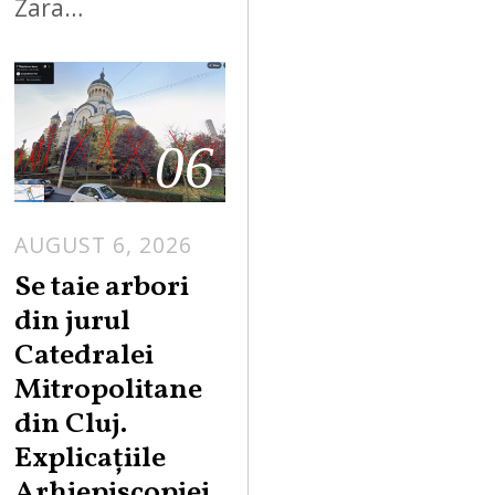
Zara…
06
AUGUST 6, 2026
Se taie arbori
din jurul
Catedralei
Mitropolitane
din Cluj.
Explicațiile
Arhiepiscopiei