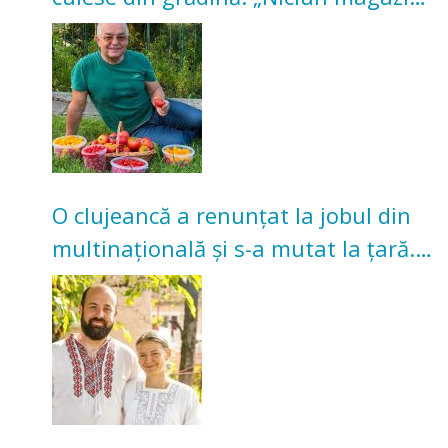
nu poate oferi această satisfacție”
O clujeancă a renunțat la jobul din
multinațională și s-a mutat la țară.
Acum cultivă legume în grădina
bunicilor