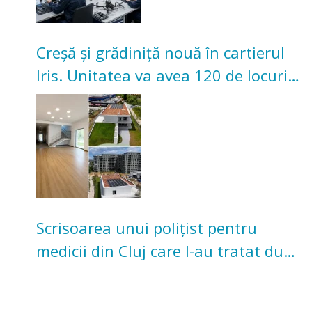
Creșă și grădiniță nouă în cartierul
Iris. Unitatea va avea 120 de locuri
pentru copii
Scrisoarea unui polițist pentru
medicii din Cluj care l-au tratat după
un accident: „Nu m-am simțit un
număr”