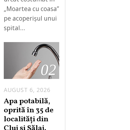
„Moartea cu coasa”
pe acoperișul unui
spital…
02
AUGUST 6, 2026
Apa potabilă,
oprită în 35 de
localități din
Cluj și Sălaj.