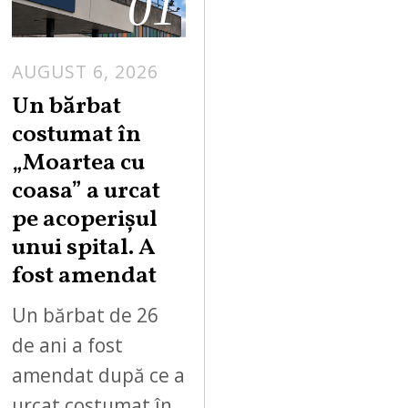
01
AUGUST 6, 2026
Un bărbat
costumat în
„Moartea cu
coasa” a urcat
pe acoperișul
unui spital. A
fost amendat
Un bărbat de 26
de ani a fost
amendat după ce a
urcat costumat în