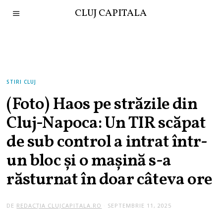
CLUJ CAPITALA
STIRI CLUJ
(Foto) Haos pe străzile din
Cluj-Napoca: Un TIR scăpat
de sub control a intrat într-
un bloc și o mașină s-a
răsturnat în doar câteva ore
DE
REDACȚIA CLUJCAPITALA.RO
SEPTEMBRIE 11, 2025