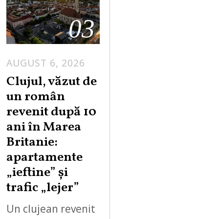
03
AUGUST 6, 2026
Clujul, văzut de
un român
revenit după 10
ani în Marea
Britanie:
apartamente
„ieftine” și
trafic „lejer”
Un clujean revenit