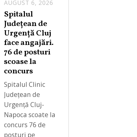
AUGUST 6, 2026
Spitalul
Județean de
Urgență Cluj
face angajări.
76 de posturi
scoase la
concurs
Spitalul Clinic
Județean de
Urgență Cluj-
Napoca scoate la
concurs 76 de
posturi pe