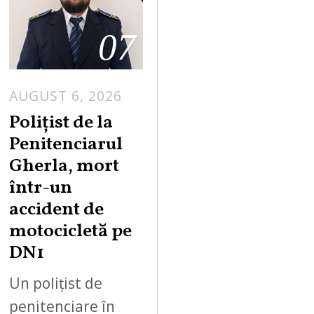
07
AUGUST 6, 2026
Polițist de la
Penitenciarul
Gherla, mort
într-un
accident de
motocicletă pe
DN1
Un polițist de
penitenciare în