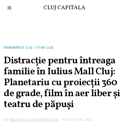
CLUJ CAPITALA
EVENIMENTE CLUJ
/
STIRI CLUJ
Distracție pentru întreaga
familie în Iulius Mall Cluj:
Planetariu cu proiecții 360
de grade, film în aer liber și
teatru de păpuși
DE
REDACȚIA CLUJCAPITALA.RO
AUGUST 14, 2025