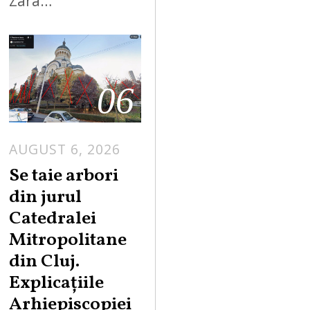
Zara…
06
AUGUST 6, 2026
Se taie arbori
din jurul
Catedralei
Mitropolitane
din Cluj.
Explicațiile
Arhiepiscopiei