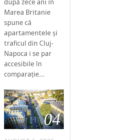
după zece ani în
Marea Britanie
spune că
apartamentele și
traficul din Cluj-
Napoca i se par
accesibile în
comparație…
04