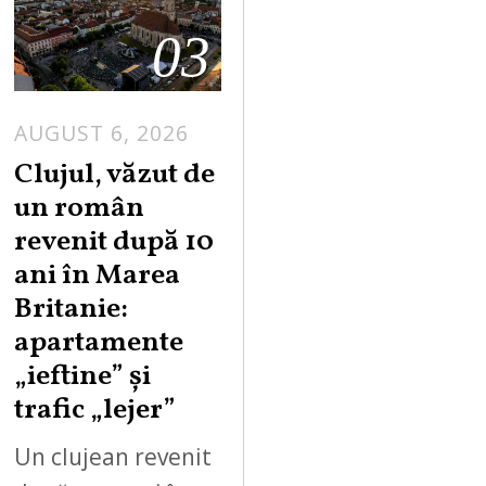
03
AUGUST 6, 2026
Clujul, văzut de
un român
revenit după 10
ani în Marea
Britanie:
apartamente
„ieftine” și
trafic „lejer”
Un clujean revenit