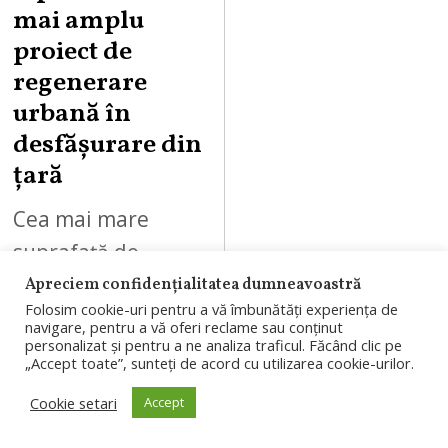
mai amplu
proiect de
regenerare
urbană în
desfășurare din
țară
Cea mai mare
suprafață de
shopping din țară
Apreciem confidențialitatea dumneavoastră
Folosim cookie-uri pentru a vă îmbunătăți experiența de
(142.000 mp),
navigare, pentru a vă oferi reclame sau conținut
personalizat și pentru a ne analiza traficul. Făcând clic pe
peste 400 de
„Accept toate”, sunteți de acord cu utilizarea cookie-urilor.
magazine,
Cookie setari
Accept
concepte noi și