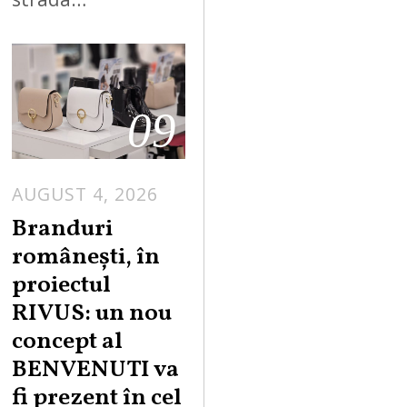
09
AUGUST 4, 2026
Branduri
românești, în
proiectul
RIVUS: un nou
concept al
BENVENUTI va
fi prezent în cel