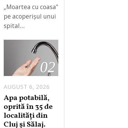
„Moartea cu coasa”
pe acoperișul unui
spital…
02
AUGUST 6, 2026
Apa potabilă,
oprită în 35 de
localități din
Cluj și Sălaj.