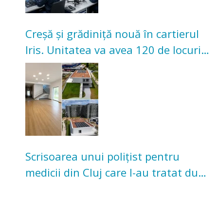
Creșă și grădiniță nouă în cartierul
Iris. Unitatea va avea 120 de locuri
pentru copii
Scrisoarea unui polițist pentru
medicii din Cluj care l-au tratat după
un accident: „Nu m-am simțit un
număr”