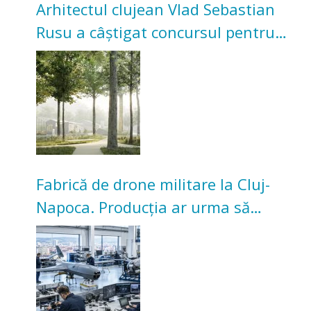
Arhitectul clujean Vlad Sebastian
Rusu a câștigat concursul pentru
transformarea Grădinii Casei
Universitarilor
Fabrică de drone militare la Cluj-
Napoca. Producția ar urma să
înceapă în toamna acestui an