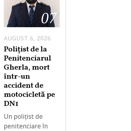
07
AUGUST 6, 2026
Polițist de la
Penitenciarul
Gherla, mort
într-un
accident de
motocicletă pe
DN1
Un polițist de
penitenciare în