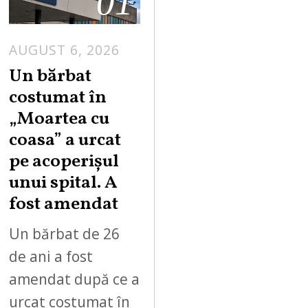
01
AUGUST 6, 2026
Un bărbat
costumat în
„Moartea cu
coasa” a urcat
pe acoperișul
unui spital. A
fost amendat
Un bărbat de 26
de ani a fost
amendat după ce a
urcat costumat în