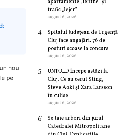
apartamente „ieftine” și
trafic „lejer”
august 6, 2026
Spitalul Județean de Urgență
Cluj face angajări. 76 de
posturi scoase la concurs
august 6, 2026
a un nou
UNTOLD începe astăzi la
ale pe
Cluj. Ce au cerut Sting,
Steve Aoki și Zara Larsson
în culise
august 6, 2026
Se taie arbori din jurul
Catedralei Mitropolitane
din Cluj. Explicațiile