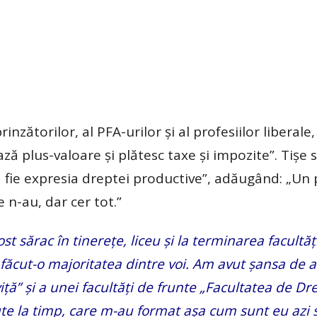
zătorilor, al PFA-urilor și al profesiilor liberale,
ă plus-valoare și plătesc taxe și impozite”. Tișe 
ă fie expresia dreptei productive”, adăugând: „Un 
 n-au, dar cer tot.”
st sărac în tinerețe, liceu și la terminarea facultăț
u făcut-o majoritatea dintre voi. Am avut șansa de a
iță” și a unei facultăți de frunte „Facultatea de Dre
cute la timp, care m-au format așa cum sunt eu azi 