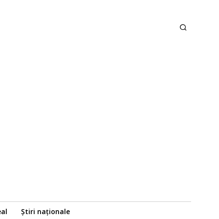
eal
Știri naționale