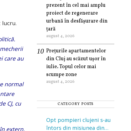
prezent în cel mai amplu
proiect de regenerare
urbană în desfășurare din
 lucru.
țară
august 4, 2026
litică.
 șmecherii
Prețurile apartamentelor
ei care au
din Cluj au scăzut ușor în
iulie. Topul celor mai
scumpe zone
august 4, 2026
ste normal
entare
de CJ, cu
CATEGORY POSTS
Opt pompieri clujeni s-au
întors din misiunea din
în extern,