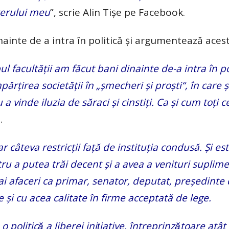
cterului meu
”, scrie Alin Tișe pe Facebook.
nainte de a intra în politică și argumentează acest
l facultății am făcut bani dinainte de-a intra în po
ărțirea societății în „șmecheri și proști“, în care
a vinde iluzia de săraci și cinstiți. Ca și cum toți c
.
ar câteva restricții față de instituția condusă. Și e
tru a putea trăi decent și a avea a venituri suplim
ă ai afaceri ca primar, senator, deputat, președinte 
e și cu acea calitate în firme acceptată de lege.
olitică a liberei inițiative, întreprinzătoare atât 