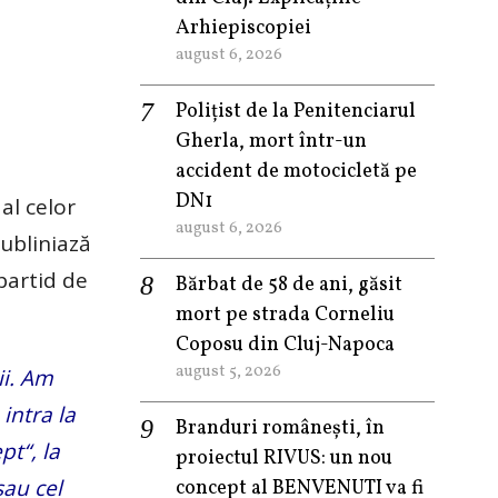
Arhiepiscopiei
august 6, 2026
Polițist de la Penitenciarul
Gherla, mort într-un
accident de motocicletă pe
DN1
 al celor
august 6, 2026
subliniază
partid de
Bărbat de 58 de ani, găsit
mort pe strada Corneliu
Coposu din Cluj-Napoca
august 5, 2026
ii. Am
 intra la
Branduri românești, în
pt“, la
proiectul RIVUS: un nou
sau cel
concept al BENVENUTI va fi