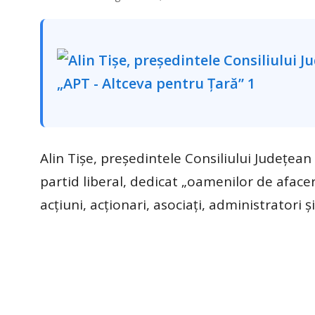
Alin Tișe, președintele Consiliului Județean
partid liberal, dedicat „oamenilor de afaceri
acțiuni, acționari, asociați, administratori ș