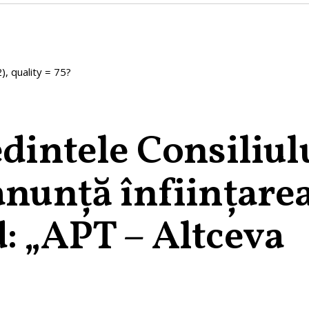
, quality = 75?
edintele Consiliul
anunță înființare
: „APT – Altceva