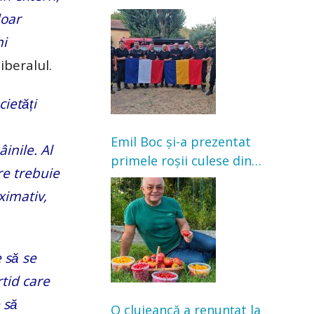
Franța. Au intervenit la
doar
incendii de vegetație și
ni
pădure
iberalul.
etăți
Emil Boc și-a prezentat
̂inile. Al
primele roșii culese din
re trebuie
grădină: „Niciun magazin
ximativ,
nu poate oferi această
satisfacție”
 să se
rtid care
să
O clujeancă a renunțat la