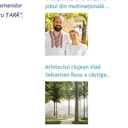
oamenilor
jobul din multinațională și
s-a mutat la țară. Acum
u ȚARĂ”
,
cultivă legume în grădina
bunicilor
Arhitectul clujean Vlad
Sebastian Rusu a câștigat
concursul pentru
transformarea Grădinii
Casei Universitarilor