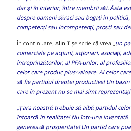
dar și în interior, între membrii săi. Ăsta
despre oameni săraci sau bogați în politi
competenți sau incompetenți, proști sau des
În continuare, Alin Tișe scrie că vrea „
un part
comerciale pe acțiuni, acționari, asociați, a
întreprinzătorilor, al PFA-urilor, al profesii
celor care produc plus-valoare. Al celor care
să fie partidul dreptei productive! Un bazin
care în prezent nu se mai simt reprezentați
„Țara noastră trebuie să aibă partidul celor
întoarcă în realitate! Nu într-una inventata
generează prosperitate! Un partid care poate