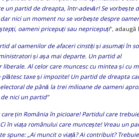
 este un partid de dreapta, într-adevăr! Se vorbește 
că, dar nici un moment nu se vorbește despre oame
̦tepți, oameni pricepuți sau nepricepuți
”, adaugă l
id al oamenilor de afaceri cinstiți și asumați în soci
dministratori și așa mai departe. Un partid al
lor liberale. Al celor care muncesc cu mintea și cu ma
 plătesc taxe și impozite! Un partid de dreapta ca
 electoral de până la trei milioane de oameni apro
 de nici un partid”
 care țin România în picioare! Partidul care trebuie
̆. Ci în viața românului care muncește! Vreau un pa
 spune: „Ai muncit o viață? Ai contribuit? Trebuie 