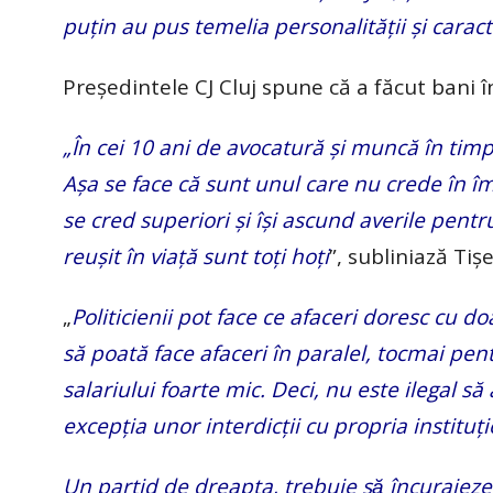
puțin au pus temelia personalității și cara
Președintele CJ Cluj spune că a făcut bani î
„În cei 10 ani de avocatură și muncă în timpu
Așa se face că sunt unul care nu crede în împ
se cred superiori și își ascund averile pentru 
reușit în viață sunt toți hoți
”, subliniază Tișe
„
Politicienii pot face ce afaceri doresc cu do
să poată face afaceri în paralel, tocmai pen
salariului foarte mic. Deci, nu este ilegal s
excepția unor interdicții cu propria instituți
Un partid de dreapta, trebuie să încurajeze o p