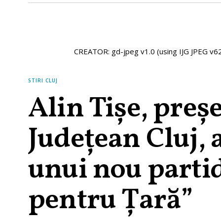
CREATOR: gd-jpeg v1.0 (using IJG JPEG v62)
STIRI CLUJ
Alin Tișe, preș
Județean Cluj, 
unui nou partid
pentru Țară”