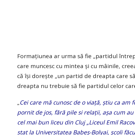
Formațiunea ar urma să fie „partidul întreprin
care muncesc cu mintea și cu mâinile, creeaz
că își dorește „un partid de dreapta care s
dreapta nu trebuie să fie partidul celor care
„
Cei care mă cunosc de o viață, știu ca am fo
pornit de jos, fără pile si relații, așa cum a
cel mai bun liceu din Cluj „Liceul Emil Racov
stat la Universitatea Babeș-Bolyai, școli fă