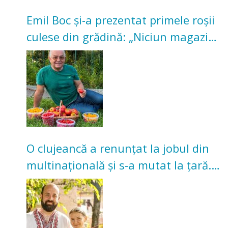
Emil Boc și-a prezentat primele roșii
culese din grădină: „Niciun magazin
nu poate oferi această satisfacție”
O clujeancă a renunțat la jobul din
multinațională și s-a mutat la țară.
Acum cultivă legume în grădina
bunicilor