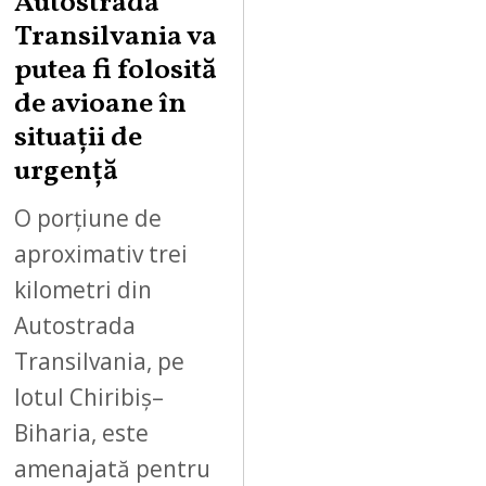
Autostrada
S
Transilvania va
T
putea fi folosită
8
,
de avioane în
2
situații de
0
urgență
2
6
O porțiune de
aproximativ trei
kilometri din
Autostrada
Transilvania, pe
lotul Chiribiș–
Biharia, este
amenajată pentru