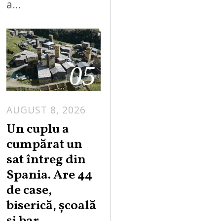
a…
05
AUGUST 8, 2026
Un cuplu a
cumpărat un
sat întreg din
Spania. Are 44
de case,
biserică, școală