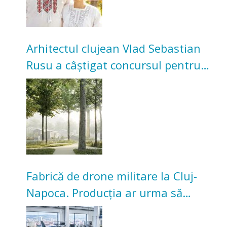
Arhitectul clujean Vlad Sebastian
Rusu a câștigat concursul pentru
transformarea Grădinii Casei
Universitarilor
Fabrică de drone militare la Cluj-
Napoca. Producția ar urma să
înceapă în toamna acestui an