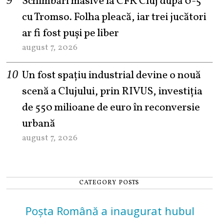
Schimbări masive la CFR Cluj după 0-5
cu Tromso. Folha pleacă, iar trei jucători
ar fi fost puși pe liber
august 7, 2026
Un fost spațiu industrial devine o nouă
scenă a Clujului, prin RIVUS, investiția
de 550 milioane de euro în reconversie
urbană
august 7, 2026
CATEGORY POSTS
Poșta Română a inaugurat hubul