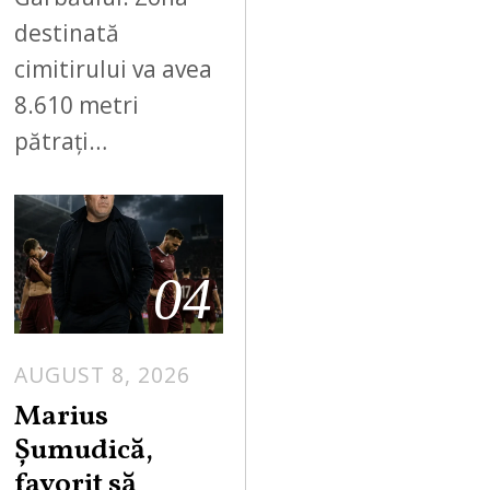
destinată
cimitirului va avea
8.610 metri
pătrați…
04
AUGUST 8, 2026
Marius
Șumudică,
favorit să