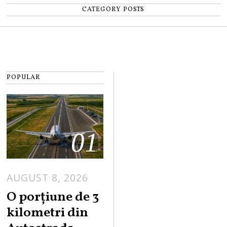
CATEGORY POSTS
POPULAR
01
AUGUST 8, 2026
A
U
O porțiune de 3
G
kilometri din
U