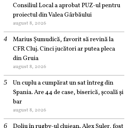
Consiliul Local a aprobat PUZ-ul pentru
proiectul din Valea Gârbăului
august 8, 2026
Marius Șumudică, favorit să revină la
CFR Cluj. Cinci jucători ar putea pleca
din Gruia
august 8, 2026
Un cuplu a cumpărat un sat întreg din
Spania. Are 44 de case, biserică, școală și
bar
august 8, 2026
Doliu în rugby-ul clujean. Alex Șuler, fost