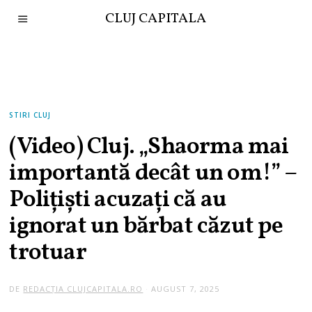
CLUJ CAPITALA
STIRI CLUJ
(Video) Cluj. „Shaorma mai
importantă decât un om!” –
Polițiști acuzați că au
ignorat un bărbat căzut pe
trotuar
DE
REDACȚIA CLUJCAPITALA.RO
AUGUST 7, 2025