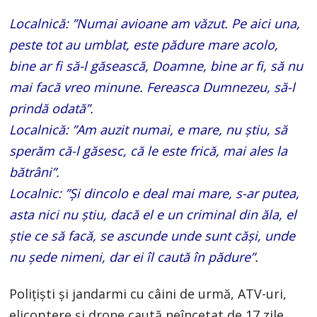
Localnică: ”Numai avioane am văzut. Pe aici una,
peste tot au umblat, este pădure mare acolo,
bine ar fi să-l găsească, Doamne, bine ar fi, să nu
mai facă vreo minune. Fereasca Dumnezeu, să-l
prindă odată”.
Localnică: ”Am auzit numai, e mare, nu știu, să
sperăm că-l găsesc, că le este frică, mai ales la
bătrâni”.
Localnic: ”Și dincolo e deal mai mare, s-ar putea,
asta nici nu știu, dacă el e un criminal din ăla, el
știe ce să facă, se ascunde unde sunt căși, unde
nu șede nimeni, dar ei îl caută în pădure”.
Polițiști și jandarmi cu câini de urmă, ATV-uri,
elicoptere și drone caută neîncetat de 17 zile