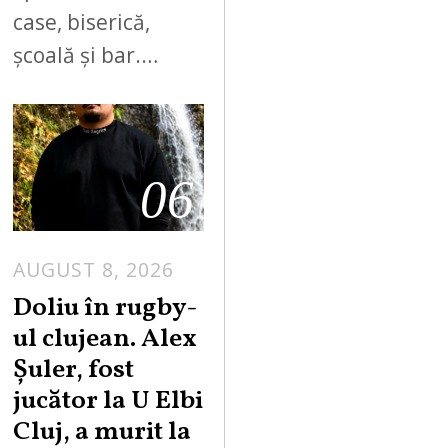
case, biserică,
școală și bar.…
06
AUGUST 8, 2026
Doliu în rugby-
ul clujean. Alex
Șuler, fost
jucător la U Elbi
Cluj, a murit la