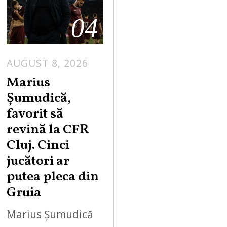
04
AUGUST 8, 2026
Marius
Șumudică,
favorit să
revină la CFR
Cluj. Cinci
jucători ar
putea pleca din
Gruia
Marius Șumudică