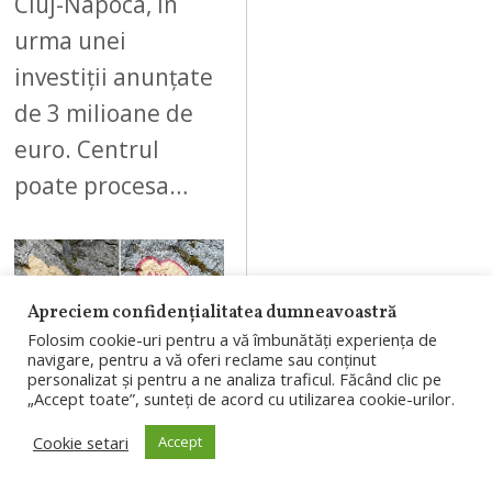
Cluj-Napoca, în
urma unei
investiții anunțate
de 3 milioane de
euro. Centrul
poate procesa…
Apreciem confidențialitatea dumneavoastră
08
Folosim cookie-uri pentru a vă îmbunătăți experiența de
navigare, pentru a vă oferi reclame sau conținut
personalizat și pentru a ne analiza traficul. Făcând clic pe
„Accept toate”, sunteți de acord cu utilizarea cookie-urilor.
AUGUST 7, 2026
Cookie setari
Accept
Bărbatul care a