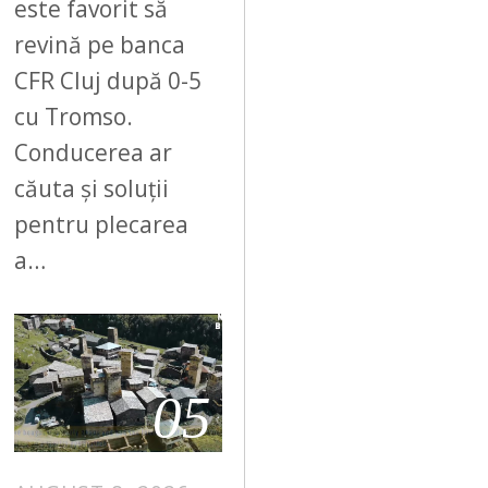
este favorit să
revină pe banca
CFR Cluj după 0-5
cu Tromso.
Conducerea ar
căuta și soluții
pentru plecarea
a…
05