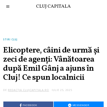
CLUJ CAPITALA
STIRI CLUJ
Elicoptere, câini de urmă și
zeci de agenți: Vânătoarea
după Emil Gânj a ajuns în
Cluj! Ce spun localnicii
DE
REDACȚIA CLUJCAPITALA.RO
IULIE 25, 2025
FACEBOOK
MESSENGER