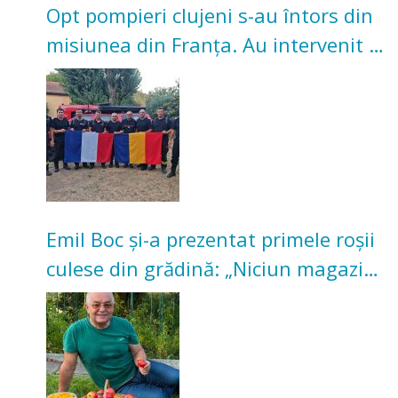
Opt pompieri clujeni s-au întors din
misiunea din Franța. Au intervenit la
incendii de vegetație și pădure
Emil Boc și-a prezentat primele roșii
culese din grădină: „Niciun magazin
nu poate oferi această satisfacție”