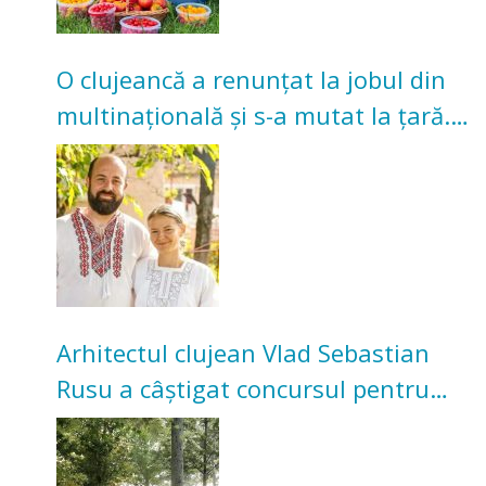
O clujeancă a renunțat la jobul din
multinațională și s-a mutat la țară.
Acum cultivă legume în grădina
bunicilor
Arhitectul clujean Vlad Sebastian
Rusu a câștigat concursul pentru
transformarea Grădinii Casei
Universitarilor