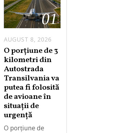
01
AUGUST 8, 2026
A
U
O porțiune de 3
G
kilometri din
U
Autostrada
S
Transilvania va
T
putea fi folosită
8
,
de avioane în
2
situații de
0
urgență
2
6
O porțiune de