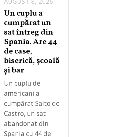
AUGUST 8, 2026
Un cuplu a
cumpărat un
sat întreg din
Spania. Are 44
de case,
biserică, școală
și bar
Un cuplu de
americani a
cumpărat Salto de
Castro, un sat
abandonat din
Spania cu 44 de