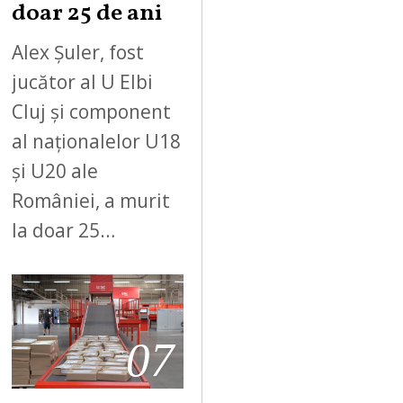
doar 25 de ani
Alex Șuler, fost
jucător al U Elbi
Cluj și component
al naționalelor U18
și U20 ale
României, a murit
la doar 25…
07