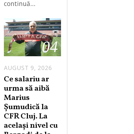
continuă…
04
AUGUST 9, 2026
Ce salariu ar
urma să aibă
Marius
Șumudică la
CFR Cluj. La
același nivel cu