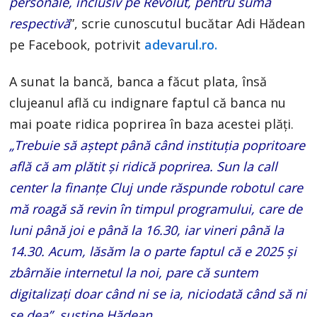
personale, inclusiv pe Revolut, pentru suma
respectivă
”, scrie cunoscutul bucătar Adi Hădean
pe Facebook, potrivit
adevarul.ro.
A sunat la bancă, banca a făcut plata, însă
clujeanul află cu indignare faptul că banca nu
mai poate ridica poprirea în baza acestei plăți.
„Trebuie să aștept până când instituția popritoare
află că am plătit și ridică poprirea. Sun la call
center la finanțe Cluj unde răspunde robotul care
mă roagă să revin în timpul programului, care de
luni până joi e până la 16.30, iar vineri până la
14.30. Acum, lăsăm la o parte faptul că e 2025 și
zbârnăie internetul la noi, pare că suntem
digitalizați doar când ni se ia, niciodată când să ni
se dea”, susține Hădean.