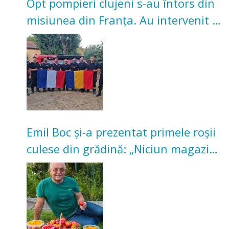
Opt pompieri clujeni s-au întors din
misiunea din Franța. Au intervenit la
incendii de vegetație și pădure
Emil Boc și-a prezentat primele roșii
culese din grădină: „Niciun magazin
nu poate oferi această satisfacție”