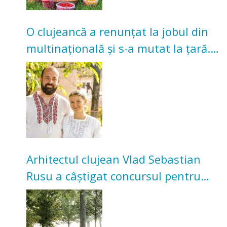
O clujeancă a renunțat la jobul din
multinațională și s-a mutat la țară.
Acum cultivă legume în grădina
bunicilor
Arhitectul clujean Vlad Sebastian
Rusu a câștigat concursul pentru
transformarea Grădinii Casei
Universitarilor