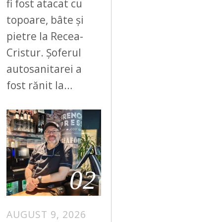
fi fost atacat cu
topoare, bâte și
pietre la Recea-
Cristur. Șoferul
autosanitarei a
fost rănit la…
02
AUGUST 9, 2026