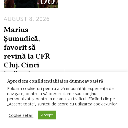
AUGUST 8, 2026
Marius
Șumudică,
favorit să
revină la CFR
Cluj. Cinci
jucători ar
putea pleca din
Apreciem confidențialitatea dumneavoastră
Folosim cookie-uri pentru a vă îmbunătăți experiența de
Gruia
navigare, pentru a vă oferi reclame sau conținut
personalizat și pentru a ne analiza traficul. Făcând clic pe
Marius Șumudică
„Accept toate”, sunteți de acord cu utilizarea cookie-urilor.
este favorit să
Cookie setari
Accept
revină pe banca