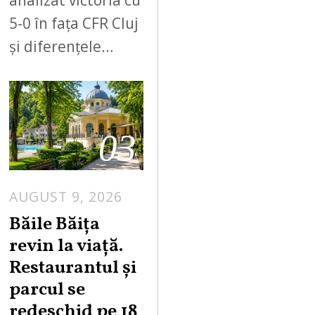
analizat victoria cu
5-0 în fața CFR Cluj
și diferențele…
03
AUGUST 9, 2026
A
U
Băile Băița
G
revin la viață.
U
Restaurantul și
S
parcul se
T
redeschid pe 18
9