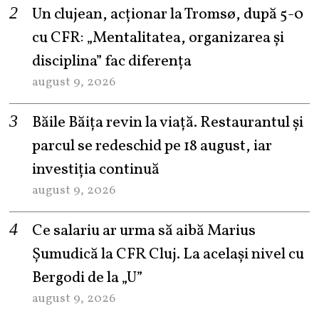
Un clujean, acționar la Tromsø, după 5-0
cu CFR: „Mentalitatea, organizarea și
disciplina” fac diferența
august 9, 2026
Băile Băița revin la viață. Restaurantul și
parcul se redeschid pe 18 august, iar
investiția continuă
august 9, 2026
Ce salariu ar urma să aibă Marius
Șumudică la CFR Cluj. La același nivel cu
Bergodi de la „U”
august 9, 2026