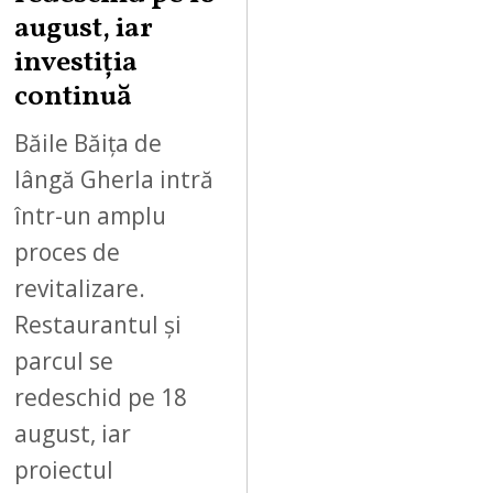
,
august, iar
2
investiția
0
continuă
2
6
Băile Băița de
lângă Gherla intră
într-un amplu
proces de
revitalizare.
Restaurantul și
parcul se
redeschid pe 18
august, iar
proiectul