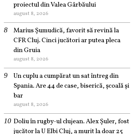
proiectul din Valea Gârbăului
august 8, 2026
Marius Șumudică, favorit să revină la
CFR Cluj. Cinci jucători ar putea pleca
din Gruia
august 8, 2026
Un cuplu a cumpărat un sat întreg din
Spania. Are 44 de case, biserică, școală și
bar
august 8, 2026
Doliu în rugby-ul clujean. Alex Șuler, fost
jucător la U Elbi Cluj, a murit la doar 25