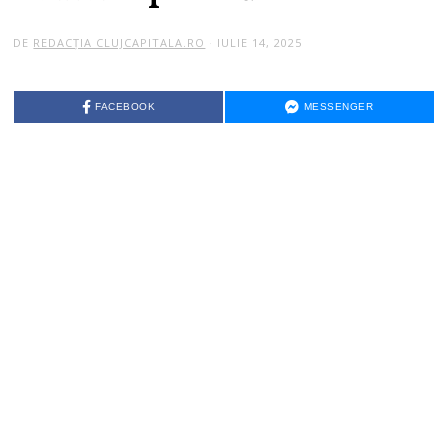
DE
REDACȚIA CLUJCAPITALA.RO
IULIE 14, 2025
FACEBOOK
MESSENGER