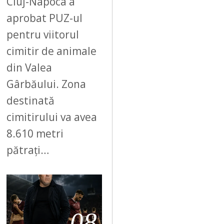
Cluj-Napoca a
aprobat PUZ-ul
pentru viitorul
cimitir de animale
din Valea
Gârbăului. Zona
destinată
cimitirului va avea
8.610 metri
pătrați…
08