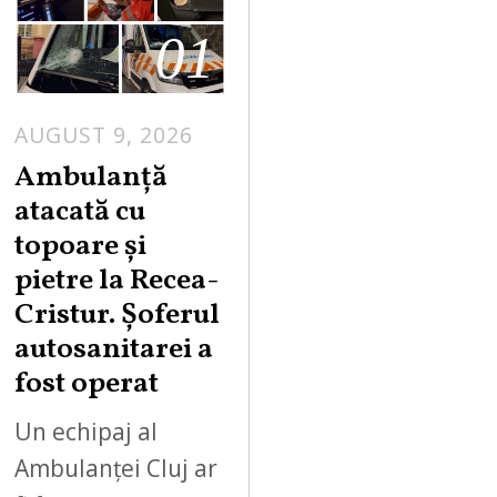
01
AUGUST 9, 2026
Ambulanță
atacată cu
topoare și
pietre la Recea-
Cristur. Șoferul
autosanitarei a
fost operat
Un echipaj al
Ambulanței Cluj ar