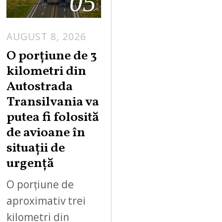
05
AUGUST 8, 2026
A
U
O porțiune de 3
G
kilometri din
U
Autostrada
S
Transilvania va
T
putea fi folosită
8
,
de avioane în
2
situații de
0
urgență
2
6
O porțiune de
aproximativ trei
kilometri din