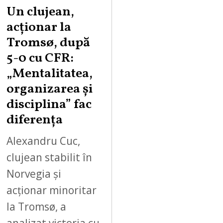
Un clujean,
acționar la
Tromsø, după
5-0 cu CFR:
„Mentalitatea,
organizarea și
disciplina” fac
diferența
Alexandru Cuc,
clujean stabilit în
Norvegia și
acționar minoritar
la Tromsø, a