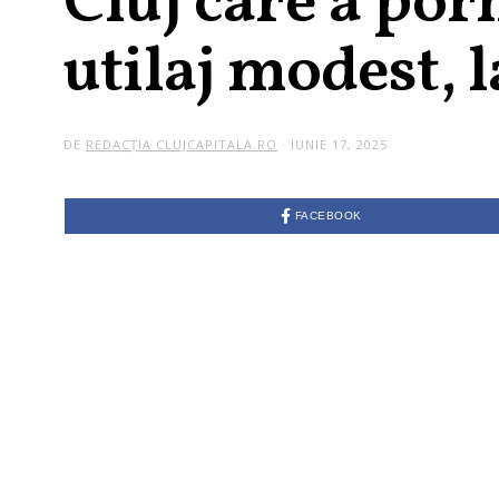
Cluj care a por
utilaj modest, 
DE
REDACȚIA CLUJCAPITALA.RO
IUNIE 17, 2025
FACEBOOK