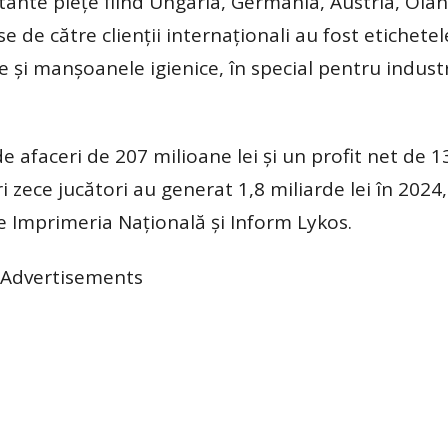
rtante pieţe fiind Ungaria, Germania, Austria, Ola
e de către clienţii internaţionali au fost etichetel
e şi manşoanele igienice, în special pentru indust
 afaceri de 207 milioane lei şi un profit net de 1
ri zece jucători au generat 1,8 miliarde lei în 2024,
 Imprimeria Naţională şi Inform Lykos.
Advertisements