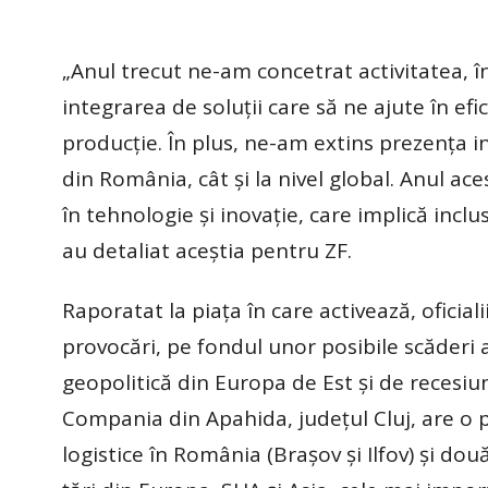
„Anul trecut ne-am concetrat activitatea, în
integrarea de soluţii care să ne ajute în e
producţie. În plus, ne-am extins prezenţa in
din România, cât şi la nivel global. Anul ace
în tehnologie şi inovaţie, care implică inclu
au detaliat aceştia pentru ZF.
Raporatat la piaţa în care activează, oficia
provocări, pe fondul unor posibile scăderi 
geopolitică din Europa de Est şi de recesiu
Compania din Apahida, judeţul Cluj, are o 
logistice în România (Braşov şi Ilfov) şi do