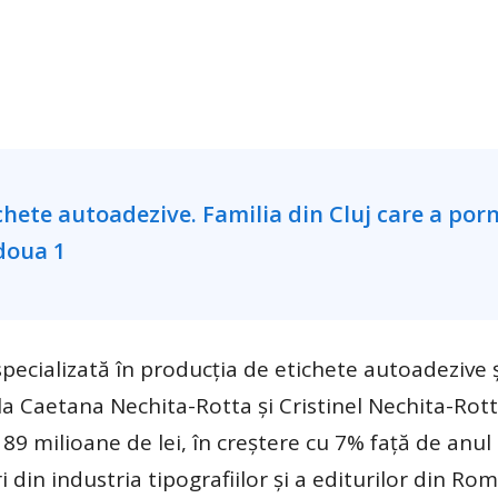
cializată în producţia de etichete autoadezive şi
a Caetana Nechita-Rotta şi Cristinel Nechita-Rott
189 milioane de lei, în creştere cu 7% faţă de anul 
i din industria tipografiilor şi a editurilor din Ro