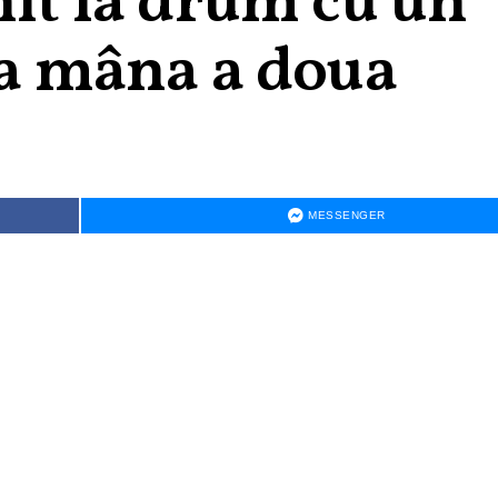
nit la drum cu un
la mâna a doua
MESSENGER