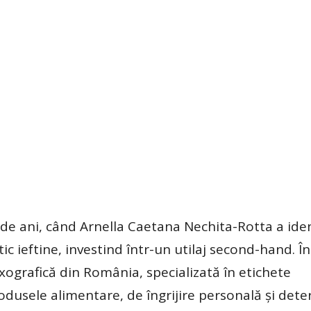
e ani, când Arnella Caetana Nechita-Rotta a iden
c ieftine, investind într-un utilaj second-hand. Î
xografică din România, specializată în etichete
odusele alimentare, de îngrijire personală şi dete