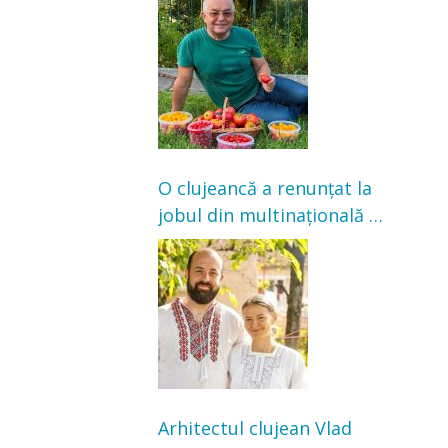
grădină: „Niciun magazin
nu poate oferi această
satisfacție”
O clujeancă a renunțat la
jobul din multinațională și
s-a mutat la țară. Acum
cultivă legume în grădina
bunicilor
Arhitectul clujean Vlad