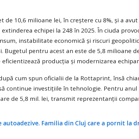
t de 10,6 milioane lei, în creştere cu 8%, şi a avut
xtinderea echipei la 248 în 2025. În ciuda provoc
nsum, instabilitate economică şi riscuri geopolitic
ii. Bugetul pentru acest an este de 5,8 milioane de
re eficientizează producţia şi modernizarea echipa
upă cum spun oficialii de la Rottaprint, însă chiar 
să con­tinue investiţiile în tehnologie. Pentru anul
are de 5,8 mil. lei, transmit repre­zentanţii compan