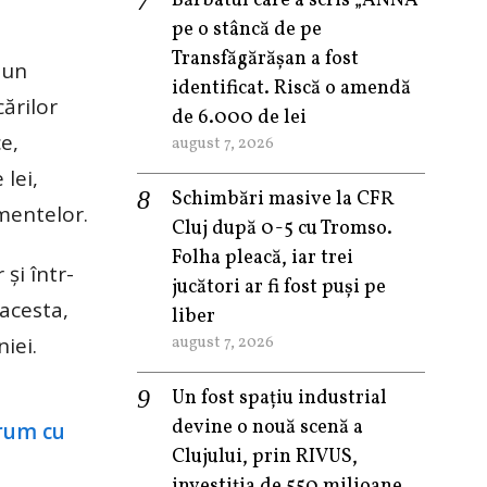
Bărbatul care a scris „ANNA”
pe o stâncă de pe
Transfăgărășan a fost
 un
identificat. Riscă o amendă
ărilor
de 6.000 de lei
e,
august 7, 2026
 lei,
Schimbări masive la CFR
mentelor.
Cluj după 0-5 cu Tromso.
Folha pleacă, iar trei
şi într-
jucători ar fi fost puși pe
 acesta,
liber
iei.
august 7, 2026
Un fost spațiu industrial
devine o nouă scenă a
Clujului, prin RIVUS,
investiția de 550 milioane