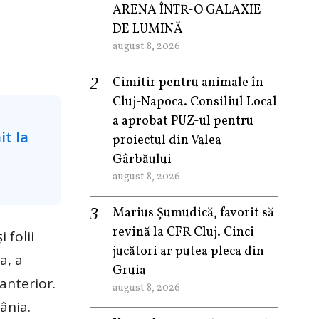
ARENA ÎNTR-O GALAXIE
DE LUMINĂ
august 8, 2026
Cimitir pentru animale în
Cluj-Napoca. Consiliul Local
a aprobat PUZ-ul pentru
proiectul din Valea
Gârbăului
august 8, 2026
Marius Șumudică, favorit să
revină la CFR Cluj. Cinci
 folii
jucători ar putea pleca din
a, a
Gruia
anterior.
august 8, 2026
mânia.