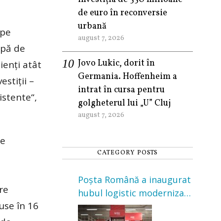
de euro în reconversie
urbană
 pe
august 7, 2026
apă de
Jovo Lukic, dorit în
ienţi atât
Germania. Hoffenheim a
stiţii –
intrat în cursa pentru
istente“,
golgheterul lui „U” Cluj
august 7, 2026
de
CATEGORY POSTS
Poșta Română a inaugurat
re
hubul logistic modernizat
use în 16
din Cluj-Napoca. Investiție
de 3 milioane de euro