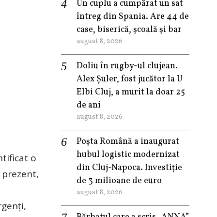
Un cuplu a cumpărat un sat
întreg din Spania. Are 44 de
case, biserică, școală și bar
august 8, 2026
Doliu în rugby-ul clujean.
Alex Șuler, fost jucător la U
Elbi Cluj, a murit la doar 25
de ani
august 8, 2026
Poșta Română a inaugurat
hubul logistic modernizat
tificat o
din Cluj-Napoca. Investiție
n prezent,
de 3 milioane de euro
august 8, 2026
rgenţi,