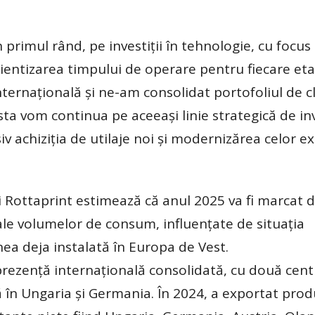
 primul rând, pe investiţii în tehnologie, cu focus
ficientizarea timpului de operare pentru fiecare et
ternaţională şi ne-am consolidat portofoliul de cl
sta vom continua pe aceeaşi linie strategică de inve
siv achiziţia de utilaje noi şi modernizărea celor ex
lii Rottaprint estimează că anul 2025 va fi marcat 
ale volumelor de consum, influenţate de situaţia
nea deja instalată în Europa de Vest.
prezenţă internaţională consolidată, cu două cent
uă în Ungaria şi Germania. În 2024, a exportat prod