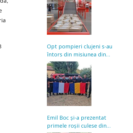
nda,
e
ria
3
Opt pompieri clujeni s-au
întors din misiunea din
Franța. Au intervenit la
incendii de vegetație și
pădure
Emil Boc și-a prezentat
primele roșii culese din