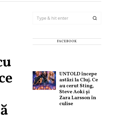
FACEBOOK
cu
ce
UNTOLD începe
astăzi la Cluj. Ce
au cerut Sting,
Steve Aoki și
Zara Larsson în
culise
să