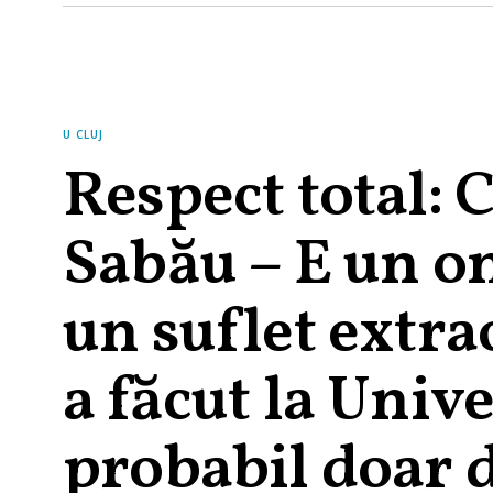
U CLUJ
Respect total: 
Sabău – E un o
un suflet extra
a făcut la Unive
probabil doar 