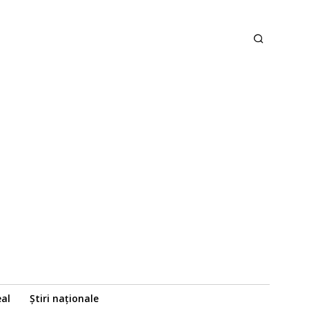
eal
Știri naționale