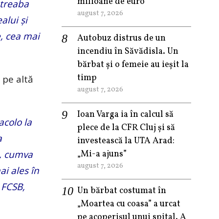
milioane de euro
 treaba
august 7, 2026
alui și
, cea mai
Autobuz distrus de un
incendiu în Săvădisla. Un
bărbat și o femeie au ieșit la
timp
 pe altă
august 7, 2026
Ioan Varga ia în calcul să
acolo la
plece de la CFR Cluj și să
a
investească la UTA Arad:
i, cumva
„Mi-a ajuns”
august 7, 2026
ai ales în
 FCSB,
Un bărbat costumat în
„Moartea cu coasa” a urcat
pe acoperișul unui spital. A