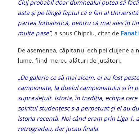
Cluj probabil doar dumnealui putea să facă,
asta și pe lângă faptul că e fan al Universi
partea fotbalistică, pentru că mai ales în
multe pase”
, a spus Chipciu, citat de
Fanati
De asemenea, căpitanul echipei clujene a m
lume, fiind mereu alături de jucători.
„De galerie ce să mai zicem, ei au fost pest
campionate, la duelul campionatului și în pr
supraviețuit. Istoria, în tradiția, echipa c
spiritul studențesc s-a perpetuat și ei au d
istoria recentă. Noi când eram prin Liga 1, 
retrogradau, dar jucau finala.