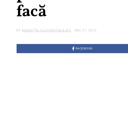
facă
DE
REDACȚIA CLUJCAPITALA.RO
MAI 31, 2025
FACEBOOK