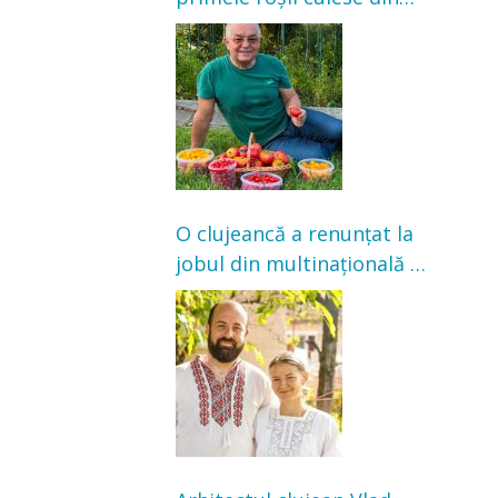
grădină: „Niciun magazin
nu poate oferi această
satisfacție”
O clujeancă a renunțat la
jobul din multinațională și
s-a mutat la țară. Acum
cultivă legume în grădina
bunicilor