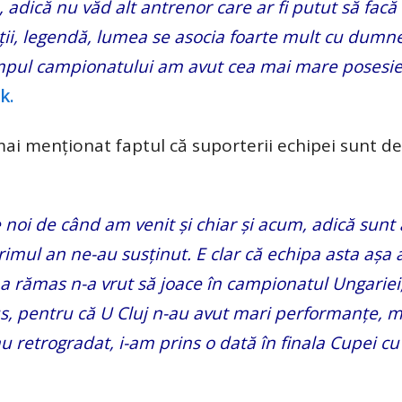
 adică nu văd alt antrenor care ar fi putut să facă
tății, legendă, lumea se asocia foarte mult cu dumne
 timpul campionatului am avut cea mai mare posesie
k.
ai menționat faptul că suporterii echipei sunt de
e noi de când am venit și chiar și acum, adică sunt 
imul an ne-au susținut. E clar că echipa asta așa 
are a rămas n-a vrut să joace în campionatul Ungarie
us, pentru că U Cluj n-au avut mari performanțe, m
au retrogradat, i-am prins o dată în finala Cupei cu