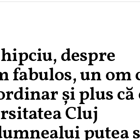
Chipciu, despre
m fabulos, un om 
ordinar și plus că 
rsitatea Cluj
dumnealui putea 