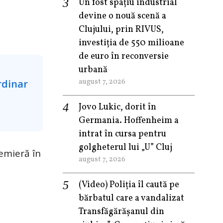
Un fost spațiu industrial
devine o nouă scenă a
Clujului, prin RIVUS,
investiția de 550 milioane
de euro în reconversie
urbană
august 7, 2026
Jovo Lukic, dorit în
Germania. Hoffenheim a
intrat în cursa pentru
golgheterul lui „U” Cluj
remieră în
august 7, 2026
(Video) Poliția îl caută pe
bărbatul care a vandalizat
Transfăgărășanul din