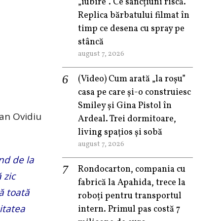
„iubire”. Ce sancțiuni riscă.
Replica bărbatului filmat în
timp ce desena cu spray pe
stâncă
august 7, 2026
(Video) Cum arată „la roşu”
casa pe care şi-o construiesc
Smiley şi Gina Pistol în
oan Ovidiu
Ardeal. Trei dormitoare,
living spațios și sobă
august 7, 2026
nd de la
Rondocarton, compania cu
 zic
fabrică la Apahida, trece la
ă toată
roboți pentru transportul
itatea
intern. Primul pas costă 7