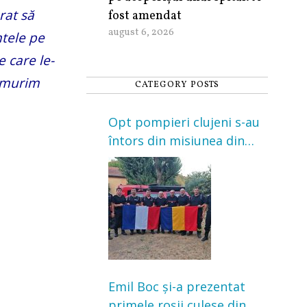
rat să
fost amendat
august 6, 2026
ntele pe
e care le-
ă murim
CATEGORY POSTS
Opt pompieri clujeni s-au
întors din misiunea din
Franța. Au intervenit la
incendii de vegetație și
pădure
Emil Boc și-a prezentat
primele roșii culese din