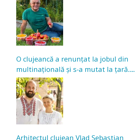
nu poate oferi această satisfacție”
O clujeancă a renunțat la jobul din
multinațională și s-a mutat la țară.
Acum cultivă legume în grădina
bunicilor
Arhitectul clujean Vlad Sebastian