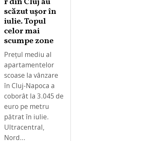
r din Cluj au
scăzut ușor în
iulie. Topul
celor mai
scumpe zone
Prețul mediu al
apartamentelor
scoase la vânzare
în Cluj-Napoca a
coborât la 3.045 de
euro pe metru
pătrat în iulie.
Ultracentral,
Nord…