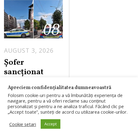
08
AUGUST 3, 2026
Șofer
sancționat
după ce a
Apreciem confidențialitatea dumneavoastră
claxonat o
Folosim cookie-uri pentru a vă îmbunătăți experiența de
mașină de
navigare, pentru a vă oferi reclame sau conținut
personalizat și pentru a ne analiza traficul. Făcând clic pe
poliție. IPJ Gorj
„Accept toate”, sunteți de acord cu utilizarea cookie-urilor.
verifică
Cookie setari
Accept
intervenția