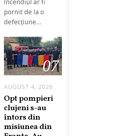
Incendiul ar fi
pornit de la o
defecțiune…
07
AUGUST 4, 2026
Opt pompieri
clujeni s-au
întors din
misiunea din