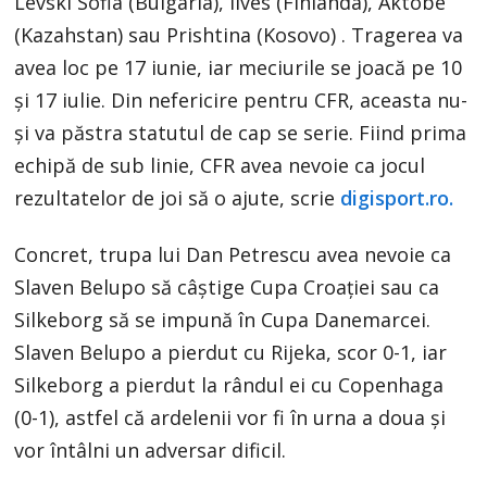
Levski Sofia (Bulgaria), Ilves (Finlanda), Aktobe
(Kazahstan) sau Prishtina (Kosovo) . Tragerea va
avea loc pe 17 iunie, iar meciurile se joacă pe 10
și 17 iulie. Din nefericire pentru CFR, aceasta nu-
și va păstra statutul de cap se serie. Fiind prima
echipă de sub linie, CFR avea nevoie ca jocul
rezultatelor de joi să o ajute, scrie
digisport.ro.
Concret, trupa lui Dan Petrescu avea nevoie ca
Slaven Belupo să câștige Cupa Croației sau ca
Silkeborg să se impună în Cupa Danemarcei.
Slaven Belupo a pierdut cu Rijeka, scor 0-1, iar
Silkeborg a pierdut la rândul ei cu Copenhaga
(0-1), astfel că ardelenii vor fi în urna a doua și
vor întâlni un adversar dificil.