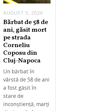
AUGUST 5, 2026
Bărbat de 58 de
ani, găsit mort
pe strada
Corneliu
Coposu din
Cluj-Napoca
Un bărbat în
vârstă de 58 de ani
a fost găsit în
stare de
inconștiență, marți