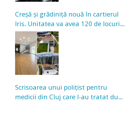
Creșă și grădiniță nouă în cartierul
Iris. Unitatea va avea 120 de locuri
pentru copii
Scrisoarea unui polițist pentru
medicii din Cluj care l-au tratat după
un accident: „Nu m-am simțit un
număr”