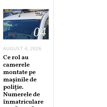
04
AUGUST 4, 2026
Ce rol au
camerele
montate pe
mașinile de
poliție.
Numerele de
înmatriculare