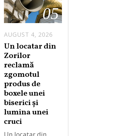
05
AUGUST 4, 2026
Un locatar din
Zorilor
reclamă
zgomotul
produs de
boxele unei
biserici și
lumina unei
cruci
Un locatar din