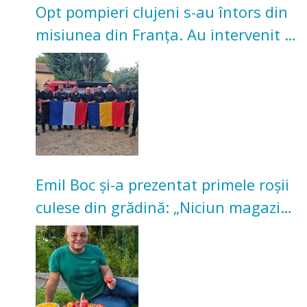
Opt pompieri clujeni s-au întors din
misiunea din Franța. Au intervenit la
incendii de vegetație și pădure
Emil Boc și-a prezentat primele roșii
culese din grădină: „Niciun magazin
nu poate oferi această satisfacție”