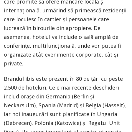
care promite să ofere mâncare locală și
internațională, urmărind să primească rezidenții
care locuiesc în cartier și persoanele care
lucrează în birourile din apropiere. De
asemenea, hotelul va include o sală amplă de
conferințe, multifuncțională, unde vor putea fi
organizate atât evenimente corporate, cât și
private.
Brandul ibis este prezent în 80 de ţări cu peste
2.500 de hoteluri. Cele mai recente deschideri
includ oraşe din Germania (Berlin şi
Neckarsulm), Spania (Madrid) şi Belgia (Hasselt),
iar noi inaugurări sunt planificate în Ungaria
(Debrecen), Polonia (Katowice) şi Regatul Unit
(York). Un reper important al acestei etape de