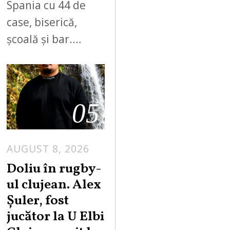
Spania cu 44 de
case, biserică,
școală și bar.…
05
AUGUST 8, 2026
Doliu în rugby-
ul clujean. Alex
Șuler, fost
jucător la U Elbi