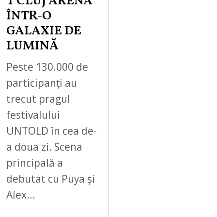
T CLUJ ARENA
ÎNTR-O
GALAXIE DE
LUMINĂ
Peste 130.000 de
participanți au
trecut pragul
festivalului
UNTOLD în cea de-
a doua zi. Scena
principală a
debutat cu Puya și
Alex…