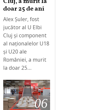
Cluj, a murit la
doar 25 de ani
Alex Șuler, fost
jucător al U Elbi
Cluj și component
al naționalelor U18
și U20 ale
României, a murit
la doar 25…
06