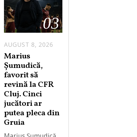
03
AUGUST 8, 2026
Marius
Șumudică,
favorit să
revină la CFR
Cluj. Cinci
jucători ar
putea pleca din
Gruia
Marius Șumudică