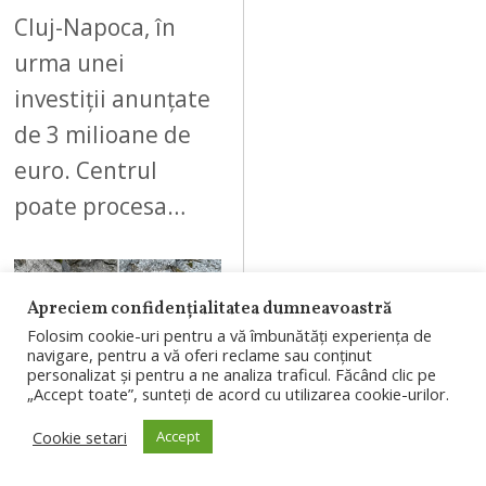
Cluj-Napoca, în
urma unei
investiții anunțate
de 3 milioane de
euro. Centrul
poate procesa…
Apreciem confidențialitatea dumneavoastră
Folosim cookie-uri pentru a vă îmbunătăți experiența de
07
navigare, pentru a vă oferi reclame sau conținut
personalizat și pentru a ne analiza traficul. Făcând clic pe
„Accept toate”, sunteți de acord cu utilizarea cookie-urilor.
AUGUST 7, 2026
Cookie setari
Accept
Bărbatul care a