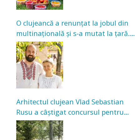
O clujeancă a renunțat la jobul din
multinațională și s-a mutat la țară.
Acum cultivă legume în grădina
bunicilor
Arhitectul clujean Vlad Sebastian
Rusu a câștigat concursul pentru
transformarea Grădinii Casei
Universitarilor