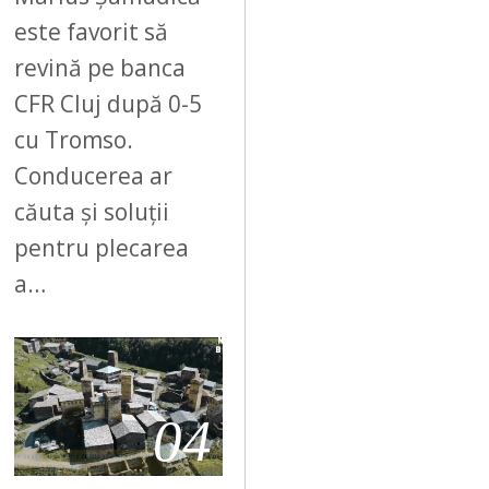
este favorit să
revină pe banca
CFR Cluj după 0-5
cu Tromso.
Conducerea ar
căuta și soluții
pentru plecarea
a…
04