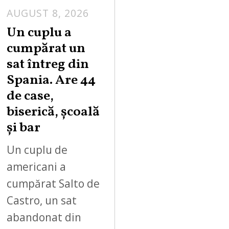
AUGUST 8, 2026
Un cuplu a
cumpărat un
sat întreg din
Spania. Are 44
de case,
biserică, școală
și bar
Un cuplu de
americani a
cumpărat Salto de
Castro, un sat
abandonat din