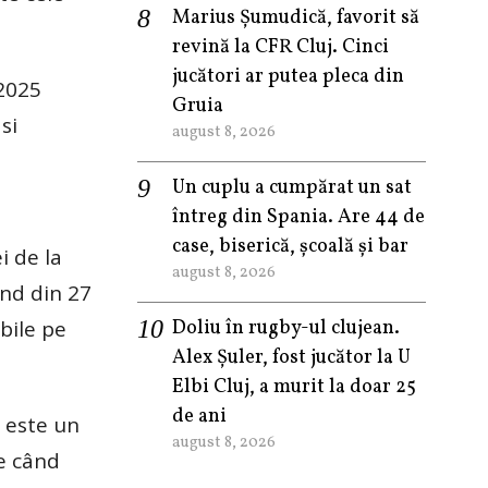
Marius Șumudică, favorit să
revină la CFR Cluj. Cinci
jucători ar putea pleca din
 2025
Gruia
si
august 8, 2026
Un cuplu a cumpărat un sat
întreg din Spania. Are 44 de
case, biserică, școală și bar
i de la
august 8, 2026
ând din 27
bile pe
Doliu în rugby-ul clujean.
Alex Șuler, fost jucător la U
Elbi Cluj, a murit la doar 25
de ani
d este un
august 8, 2026
e când