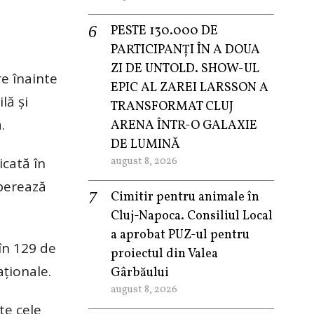
PESTE 130.000 DE
PARTICIPANȚI ÎN A DOUA
ZI DE UNTOLD. SHOW-UL
re înainte
EPIC AL ZAREI LARSSON A
lă și
TRANSFORMAT CLUJ
.
ARENA ÎNTR-O GALAXIE
DE LUMINĂ
icată în
august 8, 2026
operează
Cimitir pentru animale în
Cluj-Napoca. Consiliul Local
a aprobat PUZ-ul pentru
în 129 de
proiectul din Valea
aționale.
Gârbăului
august 8, 2026
te cele