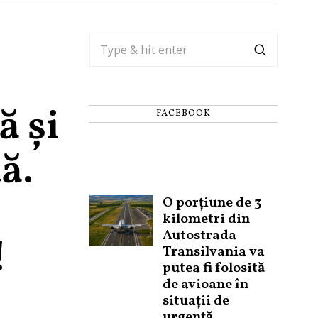
ă și
FACEBOOK
ă.
O porțiune de 3
kilometri din
Autostrada
!
Transilvania va
putea fi folosită
de avioane în
situații de
urgență