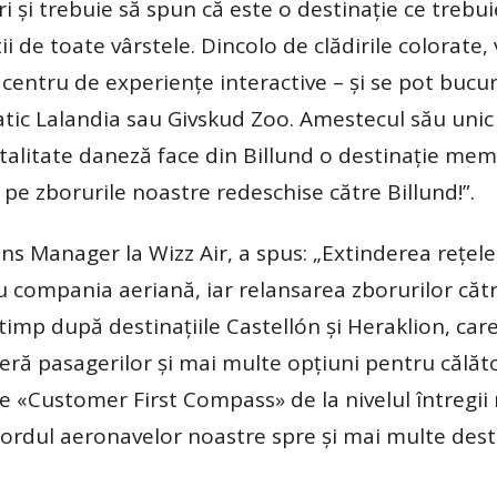
ri și trebuie să spun că este o destinație ce trebui
i de toate vârstele. Dincolo de clădirile colorate, v
entru de experiențe interactive – și se pot bucu
vatic Lalandia sau Givskud Zoo. Amestecul său unic
spitalitate daneză face din Billund o destinație mem
pe zborurile noastre redeschise către Billund!”.
 Manager la Wizz Air, a spus: „Extinderea rețele
 compania aeriană, iar relansarea zborurilor cătr
timp după destinațiile Castellón și Heraklion, car
eră pasagerilor și mai multe opțiuni pentru călăto
re «Customer First Compass» de la nivelul întregii 
bordul aeronavelor noastre spre și mai multe desti