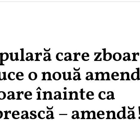
ulară care zboar
duce o nouă amend
ioare înainte ca
oprească – amendă