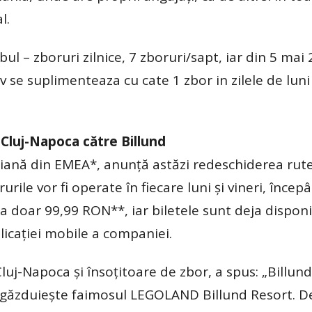
l.
bul – zboruri zilnice, 7 zboruri/sapt, iar din 5 mai
se suplimenteaza cu cate 1 zbor in zilele de luni 
 Cluj-Napoca către Billund
iană din EMEA*, anunță astăzi redeschiderea rute
ile vor fi operate în fiecare luni și vineri, încep
a doar 99,99 RON**, iar biletele sunt deja disponi
aplicației mobile a companiei.
uj-Napoca și însoțitoare de zbor, a spus: „Billun
 găzduiește faimosul LEGOLAND Billund Resort. D