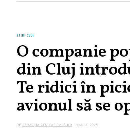
STIRI CLUJ
O companie pop
din Cluj intro
Te ridici în pic
avionul să se 
DE
REDACȚIA CLUJCAPITALA.RO
MAI 23, 2025