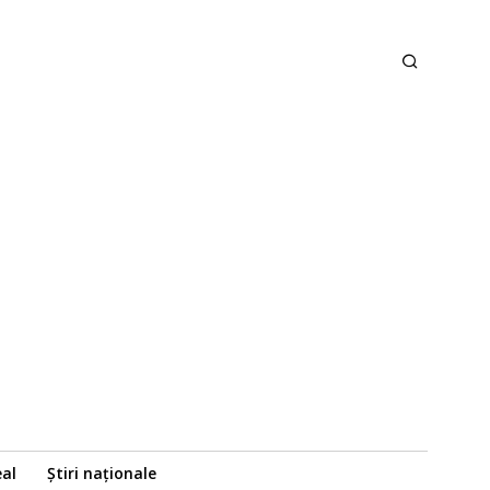
eal
Știri naționale