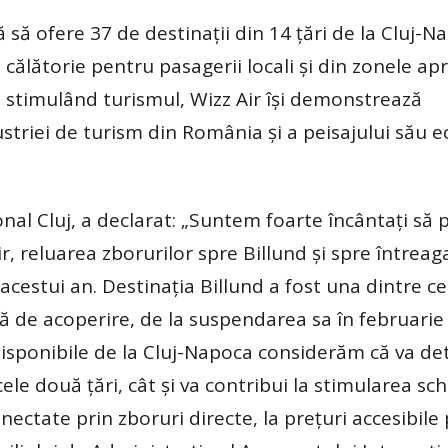
să ofere 37 de destinații din 14 țări de la Cluj-N
călătorie pentru pasagerii locali și din zonele ap
 stimulând turismul, Wizz Air își demonstrează
ustriei de turism din România și a peisajului său 
nal Cluj, a declarat: „Suntem foarte încântați să
, reluarea zborurilor spre Billund și spre întreag
estui an. Destinația Billund a fost una dintre ce
ră de acoperire, de la suspendarea sa în februarie 
 disponibile de la Cluj-Napoca considerăm că va d
 cele două țări, cât și va contribui la stimularea sc
ectate prin zboruri directe, la prețuri accesibile