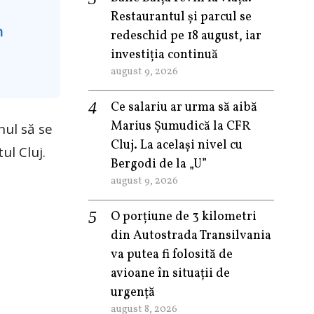
Restaurantul și parcul se
redeschid pe 18 august, iar
investiția continuă
august 9, 2026
Ce salariu ar urma să aibă
Marius Șumudică la CFR
nul să se
Cluj. La același nivel cu
ul Cluj.
Bergodi de la „U”
august 9, 2026
O porțiune de 3 kilometri
din Autostrada Transilvania
va putea fi folosită de
avioane în situații de
urgență
august 8, 2026