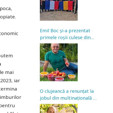
apoca,
ropiate.
Emil Boc și-a prezentat
economic
primele roșii culese din
grădină: „Niciun magazin
nu poate oferi această
 putem
satisfacție”
a
le mai
2023, iar
etermina
O clujeancă a renunțat la
himburilor
jobul din multinațională și
s-a mutat la țară. Acum
 pentru
cultivă legume în grădina