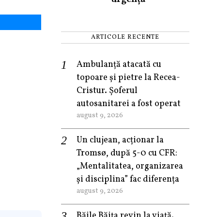
ARTICOLE RECENTE
Ambulanță atacată cu
topoare și pietre la Recea-
Cristur. Șoferul
autosanitarei a fost operat
august 9, 2026
Un clujean, acționar la
Tromsø, după 5-0 cu CFR:
„Mentalitatea, organizarea
și disciplina” fac diferența
august 9, 2026
Băile Băița revin la viață.