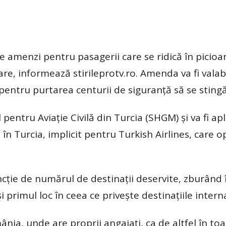
 amenzi pentru pasagerii care se ridică în picioa
re, informează stirileprotv.ro. Amenda va fi valabi
 pentru purtarea centurii de siguranță să se stingă
pentru Aviație Civilă din Turcia (SHGM) și va fi apl
în Turcia, implicit pentru Turkish Airlines, care 
ncție de numărul de destinații deservite, zburând 
și primul loc în ceea ce privește destinațiile intern
ânia, unde are proprii angajați, ca de altfel în toa