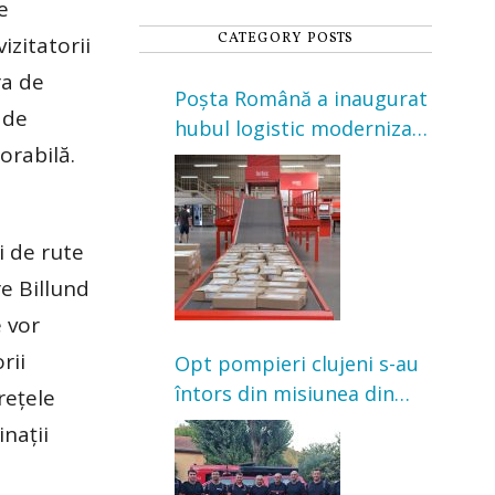
e
CATEGORY POSTS
izitatorii
ra de
Poșta Română a inaugurat
 de
hubul logistic modernizat
orabilă.
din Cluj-Napoca. Investiție
de 3 milioane de euro
i de rute
e Billund
e vor
rii
Opt pompieri clujeni s-au
întors din misiunea din
rețele
Franța. Au intervenit la
nații
incendii de vegetație și
pădure