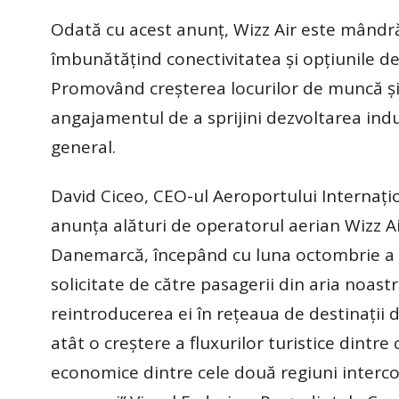
Odată cu acest anunț, Wizz Air este mândră 
îmbunătățind conectivitatea și opțiunile de 
Promovând creșterea locurilor de muncă și
angajamentul de a sprijini dezvoltarea ind
general.
David Ciceo, CEO-ul Aeroportului Internațio
anunța alături de operatorul aerian Wizz Air
Danemarcă, începând cu luna octombrie a ac
solicitate de către pasagerii din aria noast
reintroducerea ei în rețeaua de destinații
atât o creștere a fluxurilor turistice dintre
economice dintre cele două regiuni intercon