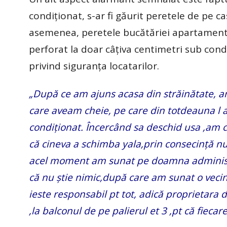
condiționat, s-ar fi găurit peretele de pe ca
asemenea, peretele bucătăriei apartamentul
perforat la doar câțiva centimetri sub condu
privind siguranța locatarilor.
„După ce am ajuns acasa din străinătate, am
care aveam cheie, pe care din totdeauna l am
condiționat. Încercând sa deschid usa ,am 
că cineva a schimba yala,prin consecință n
acel moment am sunat pe doamna administr
că nu știe nimic,după care am sunat o vecin
ieste responsabil pt tot, adică proprietara 
,la balconul de pe palierul et 3 ,pt că fieca