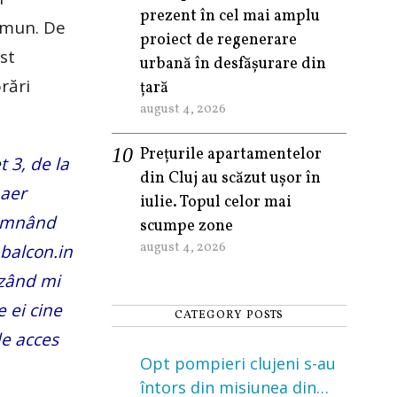
prezent în cel mai amplu
comun. De
proiect de regenerare
st
urbană în desfășurare din
rări
țară
august 4, 2026
Prețurile apartamentelor
 3, de la
din Cluj au scăzut ușor în
 aer
iulie. Topul celor mai
semnând
scumpe zone
august 4, 2026
balcon.in
zând mi
 ei cine
CATEGORY POSTS
de acces
Opt pompieri clujeni s-au
întors din misiunea din