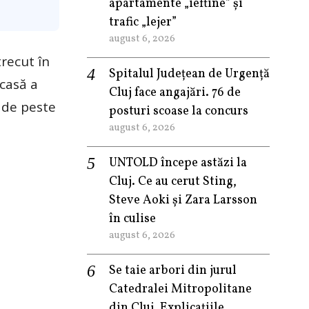
apartamente „ieftine” și
trafic „lejer”
august 6, 2026
recut în
Spitalul Județean de Urgență
acasă a
Cluj face angajări. 76 de
e de peste
posturi scoase la concurs
august 6, 2026
UNTOLD începe astăzi la
Cluj. Ce au cerut Sting,
Steve Aoki și Zara Larsson
în culise
august 6, 2026
Se taie arbori din jurul
Catedralei Mitropolitane
din Cluj. Explicațiile