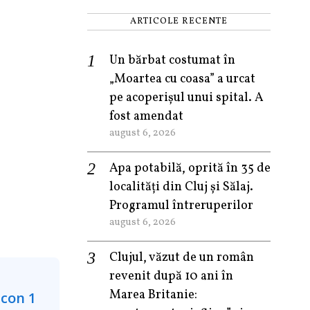
ARTICOLE RECENTE
Un bărbat costumat în
„Moartea cu coasa” a urcat
pe acoperișul unui spital. A
fost amendat
august 6, 2026
Apa potabilă, oprită în 35 de
localități din Cluj și Sălaj.
Programul întreruperilor
august 6, 2026
Clujul, văzut de un român
revenit după 10 ani în
Marea Britanie: