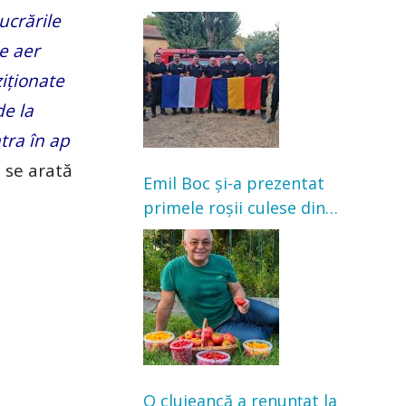
Franța. Au intervenit la
lucrările
incendii de vegetație și
e aer
pădure
ziționate
de la
tra în ap
, se arată
Emil Boc și-a prezentat
primele roșii culese din
grădină: „Niciun magazin
nu poate oferi această
satisfacție”
O clujeancă a renunțat la