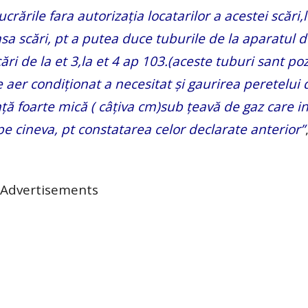
crările fara autorizația locatarilor a acestei scări,
sa scări, pt a putea duce tuburile de la aparatul d
ri de la et 3,la et 4 ap 103.(aceste tuburi sant po
 aer condiționat a necesitat și gaurirea peretelui 
nță foarte mică ( câțiva cm)sub țeavă de gaz care in
 pe cineva, pt constatarea celor declarate anterior”
Advertisements