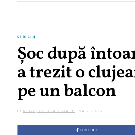
STIRI CLUJ
Șoc după întoa
a trezit o cluje
pe un balcon
DE
REDACȚIA CLUJCAPITALA.RO
MAI 21, 2025
FACEBOOK