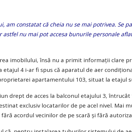
i, am constatat că cheia nu se mai potrivea. Se pa
r astfel nu mai pot accesa bunurile personale aflat
a imobilului, însă nu a primit informații clare pr
la etajul 4 i-ar fi spus că aparatul de aer condițio
roprietarei apartamentului 103, situat la etajul s
iun drept de acces la balconul etajului 3, întrucât 
tinat exclusiv locatarilor de pe acel nivel. Mai mu
 fără acordul vecinilor de pe scară și fără autoriza
l că, pentru instalarea tuburilor sistemului de ae