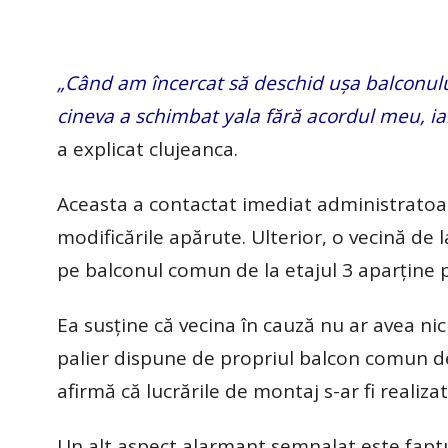
„Când am încercat să deschid ușa balconulu
cineva a schimbat yala fără acordul meu, ia
a explicat clujeanca.
Aceasta a contactat imediat administratoare
modificările apărute. Ulterior, o vecină de 
pe balconul comun de la etajul 3 aparține p
Ea susține că vecina în cauză nu ar avea nic
palier dispune de propriul balcon comun des
afirmă că lucrările de montaj s-ar fi realizat
Un alt aspect alarmant semnalat este faptu