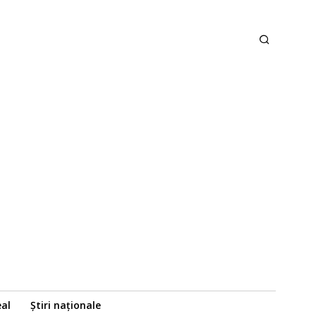
eal
Știri naționale