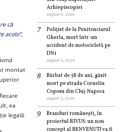
Arhiepiscopiei
august 6, 2026
re că
Polițist de la Penitenciarul
e acolo”,
Gherla, mort într-un
accident de motocicletă pe
DN1
ivind
august 6, 2026
nat montat
Bărbat de 58 de ani, găsit
uperior.
mort pe strada Corneliu
Coposu din Cluj-Napoca
fiecare
august 5, 2026
lt, ea
Branduri românești, în
ție legală.
proiectul RIVUS: un nou
concept al BENVENUTI va fi
r