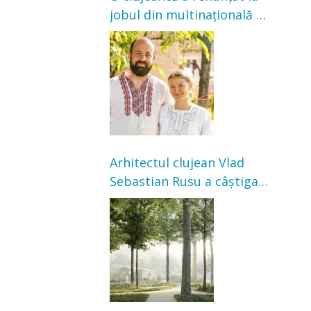
jobul din multinațională și
s-a mutat la țară. Acum
cultivă legume în grădina
bunicilor
Arhitectul clujean Vlad
Sebastian Rusu a câștigat
concursul pentru
transformarea Grădinii
Casei Universitarilor