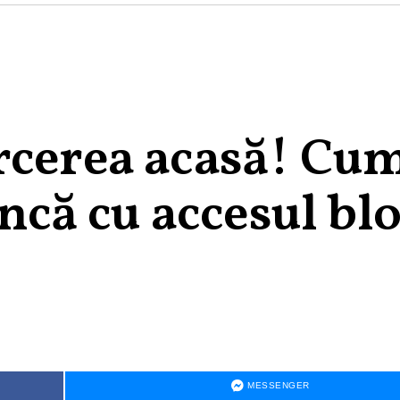
rcerea acasă! Cum
ancă cu accesul bl
MESSENGER