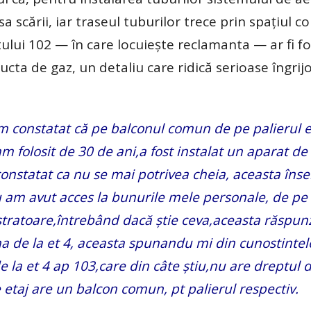
sa scării, iar traseul tuburilor trece prin spațiul 
ui 102 — în care locuiește reclamanta — ar fi fo
cta de gaz, un detaliu care ridică serioase îngrijo
 constatat că pe balconul comun de pe palierul et
 folosit de 30 de ani,a fost instalat un aparat de
constatat ca nu se mai potrivea cheia, aceasta în
u am avut acces la bunurile mele personale, de pe 
atoare,întrebând dacă știe ceva,aceasta răspun
a de la et 4, aceasta spunandu mi din cunostintele
de la et 4 ap 103,care din câte știu,nu are dreptul 
re etaj are un balcon comun, pt palierul respectiv.