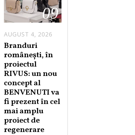
09
AUGUST 4, 2026
Branduri
românești, în
proiectul
RIVUS: un nou
concept al
BENVENUTI va
fi prezent în cel
mai amplu
proiect de
regenerare