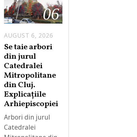
06
AUGUST 6, 2026
Se taie arbori
din jurul
Catedralei
Mitropolitane
din Cluj.
Explicațiile
Arhiepiscopiei
Arbori din jurul
Catedralei