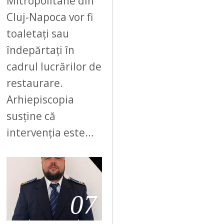
Mitropolitane din
Cluj-Napoca vor fi
toaletați sau
îndepărtați în
cadrul lucrărilor de
restaurare.
Arhiepiscopia
susține că
intervenția este…
07