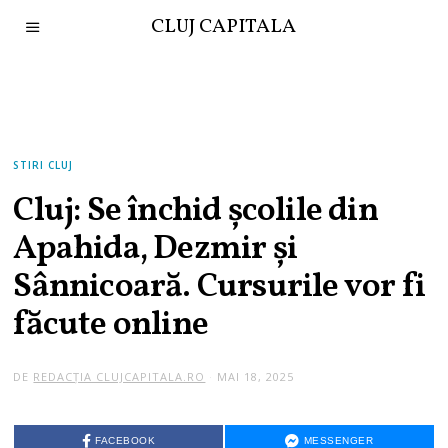
CLUJ CAPITALA
STIRI CLUJ
Cluj: Se închid școlile din
Apahida, Dezmir și
Sânnicoară. Cursurile vor fi
făcute online
DE
REDACȚIA CLUJCAPITALA.RO
MAI 18, 2025
FACEBOOK
MESSENGER