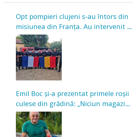
Opt pompieri clujeni s-au întors din
misiunea din Franța. Au intervenit la
incendii de vegetație și pădure
Emil Boc și-a prezentat primele roșii
culese din grădină: „Niciun magazin
nu poate oferi această satisfacție”