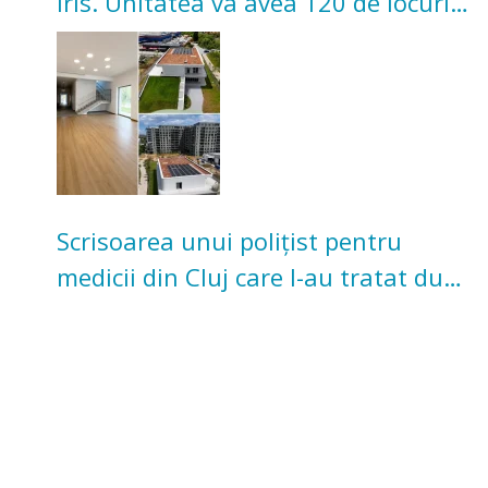
Iris. Unitatea va avea 120 de locuri
pentru copii
Scrisoarea unui polițist pentru
medicii din Cluj care l-au tratat după
un accident: „Nu m-am simțit un
număr”