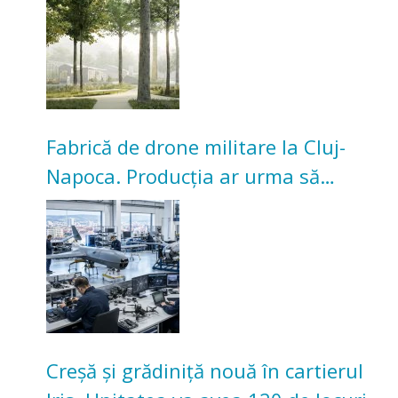
Universitarilor
Fabrică de drone militare la Cluj-
Napoca. Producția ar urma să
înceapă în toamna acestui an
Creșă și grădiniță nouă în cartierul