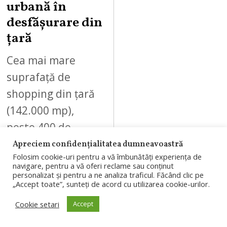
urbană în
desfășurare din
țară
Cea mai mare
suprafață de
shopping din țară
(142.000 mp),
peste 400 de
magazine,
Apreciem confidențialitatea dumneavoastră
Folosim cookie-uri pentru a vă îmbunătăți experiența de
concepte noi și
navigare, pentru a vă oferi reclame sau conținut
personalizat și pentru a ne analiza traficul. Făcând clic pe
premiere
„Accept toate”, sunteți de acord cu utilizarea cookie-urilor.
regionale, mix
Cookie setari
Accept
variat de…