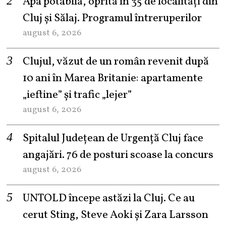
Apa potabilă, oprită în 35 de localități din
Cluj și Sălaj. Programul întreruperilor
august 6, 2026
Clujul, văzut de un român revenit după
10 ani în Marea Britanie: apartamente
„ieftine” și trafic „lejer”
august 6, 2026
Spitalul Județean de Urgență Cluj face
angajări. 76 de posturi scoase la concurs
august 6, 2026
UNTOLD începe astăzi la Cluj. Ce au
cerut Sting, Steve Aoki și Zara Larsson