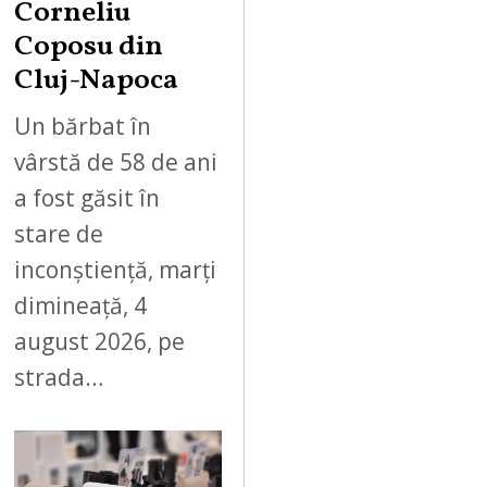
Corneliu
Coposu din
Cluj-Napoca
Un bărbat în
vârstă de 58 de ani
a fost găsit în
stare de
inconștiență, marți
dimineață, 4
august 2026, pe
strada…