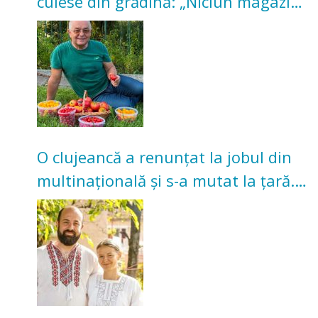
culese din grădină: „Niciun magazin
nu poate oferi această satisfacție”
O clujeancă a renunțat la jobul din
multinațională și s-a mutat la țară.
Acum cultivă legume în grădina
bunicilor