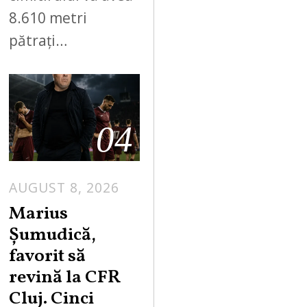
8.610 metri
pătrați…
04
AUGUST 8, 2026
Marius
Șumudică,
favorit să
revină la CFR
Cluj. Cinci