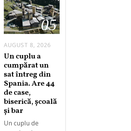
05
AUGUST 8, 2026
Un cuplu a
cumpărat un
sat întreg din
Spania. Are 44
de case,
biserică, școală
și bar
Un cuplu de