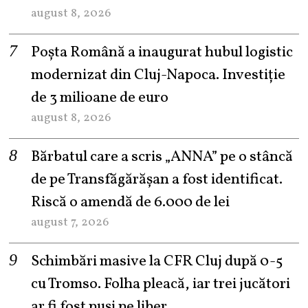
august 8, 2026
Poșta Română a inaugurat hubul logistic
modernizat din Cluj-Napoca. Investiție
de 3 milioane de euro
august 8, 2026
Bărbatul care a scris „ANNA” pe o stâncă
de pe Transfăgărășan a fost identificat.
Riscă o amendă de 6.000 de lei
august 7, 2026
Schimbări masive la CFR Cluj după 0-5
cu Tromso. Folha pleacă, iar trei jucători
ar fi fost puși pe liber