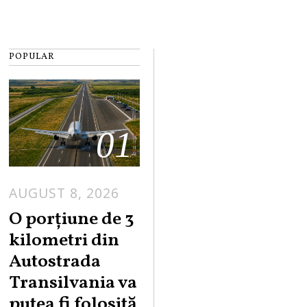
POPULAR
01
AUGUST 8, 2026
A
U
O porțiune de 3
G
kilometri din
U
Autostrada
S
Transilvania va
T
putea fi folosită
8