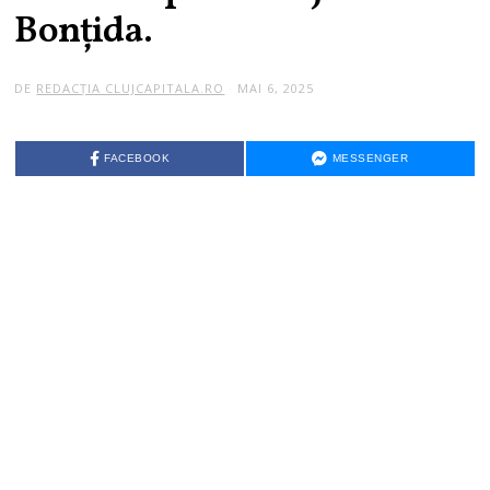
Bonțida.
DE
REDACȚIA CLUJCAPITALA.RO
MAI 6, 2025
FACEBOOK
MESSENGER