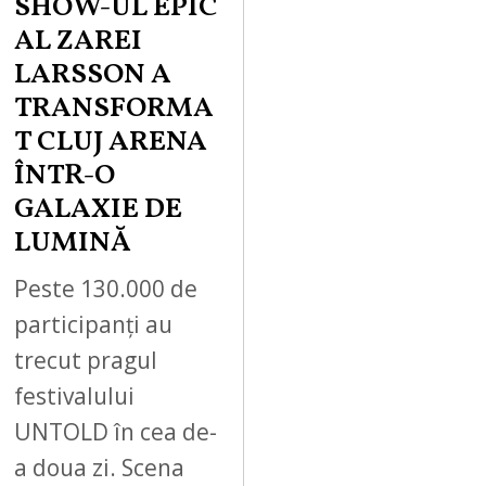
SHOW-UL EPIC
AL ZAREI
LARSSON A
TRANSFORMA
T CLUJ ARENA
ÎNTR-O
GALAXIE DE
LUMINĂ
Peste 130.000 de
participanți au
trecut pragul
festivalului
UNTOLD în cea de-
a doua zi. Scena