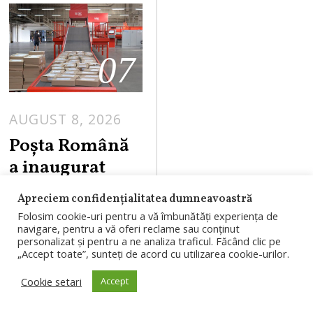
07
AUGUST 8, 2026
Poșta Română
a inaugurat
hubul logistic
Apreciem confidențialitatea dumneavoastră
modernizat din
Folosim cookie-uri pentru a vă îmbunătăți experiența de
Cluj-Napoca.
navigare, pentru a vă oferi reclame sau conținut
personalizat și pentru a ne analiza traficul. Făcând clic pe
Investiție de 3
„Accept toate”, sunteți de acord cu utilizarea cookie-urilor.
milioane de
Cookie setari
Accept
euro