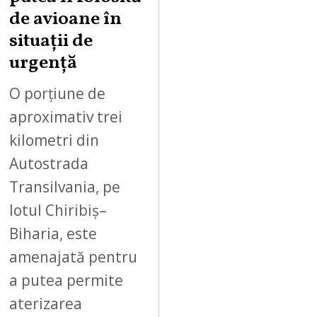
,
de avioane în
2
situații de
0
urgență
2
6
O porțiune de
aproximativ trei
kilometri din
Autostrada
Transilvania, pe
lotul Chiribiș–
Biharia, este
amenajată pentru
a putea permite
aterizarea