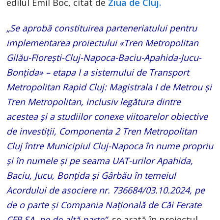
edilul Emil Boc, citat de
Ziua de Cluj.
„Se aprobă constituirea parteneriatului pentru
implementarea proiectului «Tren Metropolitan
Gilău-Florești-Cluj-Napoca-Baciu-Apahida-Jucu-
Bonțida» – etapa I a sistemului de Transport
Metropolitan Rapid Cluj: Magistrala I de Metrou și
Tren Metropolitan, inclusiv legătura dintre
acestea și a studiilor conexe viitoarelor obiective
de investiții, Componenta 2 Tren Metropolitan
Cluj între Municipiul Cluj-Napoca în nume propriu
și în numele și pe seama UAT-urilor Apahida,
Baciu, Jucu, Bonțida și Gârbău în temeiul
Acordului de asociere nr. 736684/03.10.2024, pe
de o parte și Compania Națională de Căi Ferate
CFR SA, pe de altă parte”
, se arată în proiectul