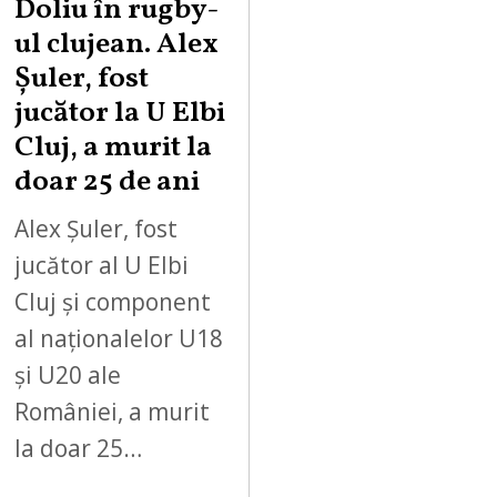
Doliu în rugby-
ul clujean. Alex
Șuler, fost
jucător la U Elbi
Cluj, a murit la
doar 25 de ani
Alex Șuler, fost
jucător al U Elbi
Cluj și component
al naționalelor U18
și U20 ale
României, a murit
la doar 25…