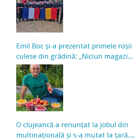
Emil Boc și-a prezentat primele roșii
culese din grădină: „Niciun magazin
nu poate oferi această satisfacție”
O clujeancă a renunțat la jobul din
multinațională și s-a mutat la țară.