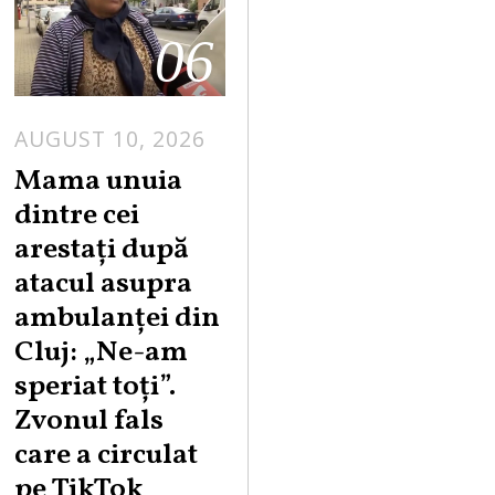
06
AUGUST 10, 2026
Mama unuia
dintre cei
arestați după
atacul asupra
ambulanței din
Cluj: „Ne-am
speriat toți”.
Zvonul fals
care a circulat
pe TikTok