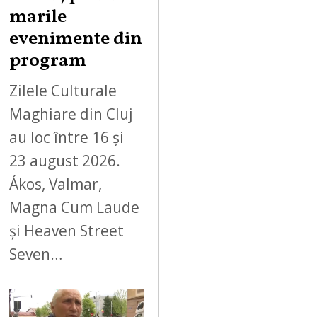
,
marile
2
evenimente din
0
program
2
6
Zilele Culturale
Maghiare din Cluj
au loc între 16 și
23 august 2026.
Ákos, Valmar,
Magna Cum Laude
și Heaven Street
Seven…