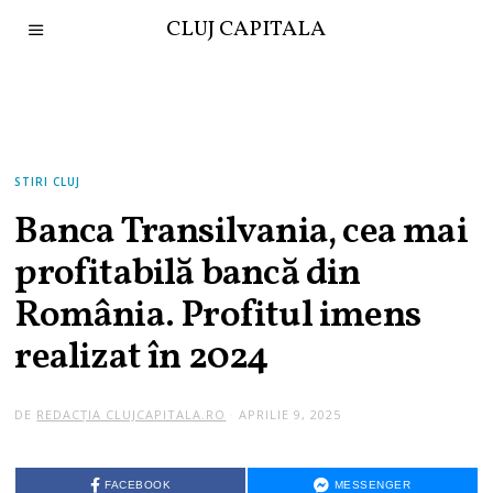
CLUJ CAPITALA
STIRI CLUJ
Banca Transilvania, cea mai
profitabilă bancă din
România. Profitul imens
realizat în 2024
DE
REDACȚIA CLUJCAPITALA.RO
APRILIE 9, 2025
A
P
R
I
L
FACEBOOK
MESSENGER