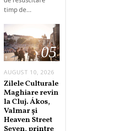
timp de…
05
AUGUST 10, 2026
A
U
Zilele Culturale
G
Maghiare revin
U
la Cluj. Ákos,
S
Valmar și
T
Heaven Street
1
0
Seven, printre