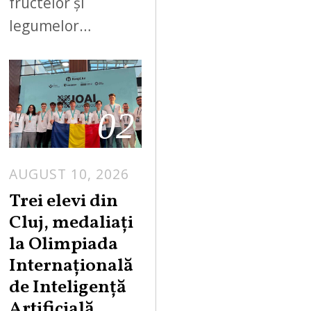
fructelor și
legumelor…
02
AUGUST 10, 2026
Trei elevi din
Cluj, medaliați
la Olimpiada
Internațională
de Inteligență
Artificială