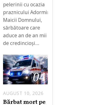
pelerinii cu ocazia
praznicului Adormirii
Maicii Domnului,
sărbătoare care
aduce an de an mii
de credincioși…
04
AUGUST 10, 2026
Bărbat mort pe