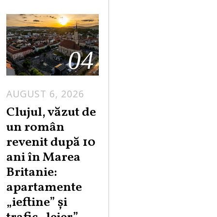
04
AUGUST 6, 2026
Clujul, văzut de
un român
revenit după 10
ani în Marea
Britanie:
apartamente
„ieftine” și