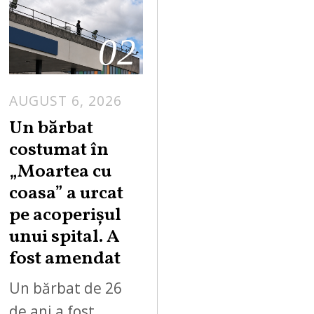
02
AUGUST 6, 2026
Un bărbat
costumat în
„Moartea cu
coasa” a urcat
pe acoperișul
unui spital. A
fost amendat
Un bărbat de 26
de ani a fost