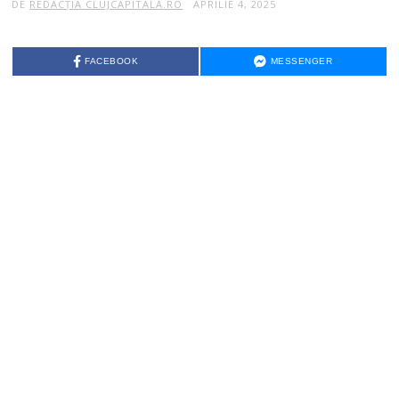
DE
REDACȚIA CLUJCAPITALA.RO
APRILIE 4, 2025
FACEBOOK
MESSENGER