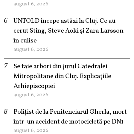
august 6, 2026
UNTOLD începe astăzi la Cluj. Ce au
cerut Sting, Steve Aoki și Zara Larsson
în culise
august 6, 2026
Se taie arbori din jurul Catedralei
Mitropolitane din Cluj. Explicațiile
Arhiepiscopiei
august 6, 2026
Polițist de la Penitenciarul Gherla, mort
într-un accident de motocicletă pe DN1
august 6, 2026