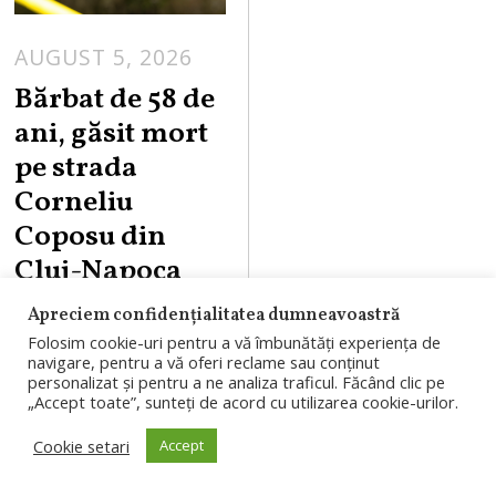
AUGUST 5, 2026
Bărbat de 58 de
ani, găsit mort
pe strada
Corneliu
Coposu din
Cluj-Napoca
Un bărbat în
Apreciem confidențialitatea dumneavoastră
Folosim cookie-uri pentru a vă îmbunătăți experiența de
vârstă de 58 de ani
navigare, pentru a vă oferi reclame sau conținut
personalizat și pentru a ne analiza traficul. Făcând clic pe
a fost găsit în
„Accept toate”, sunteți de acord cu utilizarea cookie-urilor.
stare de
Cookie setari
Accept
inconștiență, marți