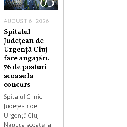
05
AUGUST 6, 2026
Spitalul
Județean de
Urgență Cluj
face angajări.
76 de posturi
scoase la
concurs
Spitalul Clinic
Județean de
Urgență Cluj-
Napoca scoate la