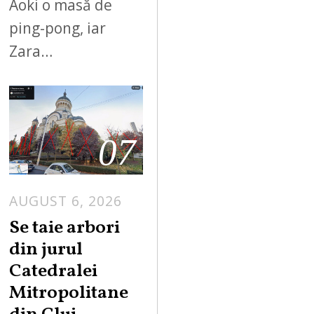
Aoki o masă de
ping-pong, iar
Zara…
07
AUGUST 6, 2026
Se taie arbori
din jurul
Catedralei
Mitropolitane