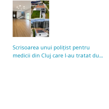
pentru copii
Scrisoarea unui polițist pentru
medicii din Cluj care l-au tratat după
un accident: „Nu m-am simțit un
număr”