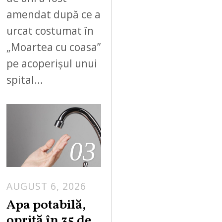
amendat după ce a
urcat costumat în
„Moartea cu coasa”
pe acoperișul unui
spital…
03
AUGUST 6, 2026
Apa potabilă,
oprită în 35 de