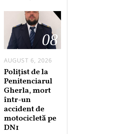
08
AUGUST 6, 2026
Polițist de la
Penitenciarul
Gherla, mort
într-un
accident de
motocicletă pe
DN1