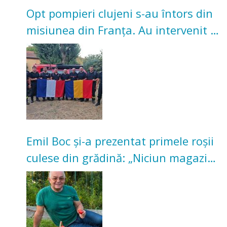
Opt pompieri clujeni s-au întors din
misiunea din Franța. Au intervenit la
incendii de vegetație și pădure
Emil Boc și-a prezentat primele roșii
culese din grădină: „Niciun magazin
nu poate oferi această satisfacție”