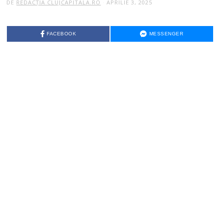
DE
REDACȚIA CLUJCAPITALA.RO
APRILIE 3, 2025
FACEBOOK
MESSENGER