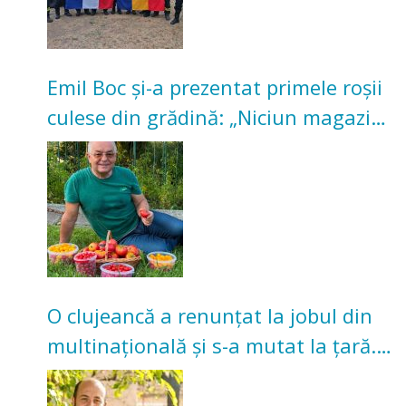
Emil Boc și-a prezentat primele roșii
culese din grădină: „Niciun magazin
nu poate oferi această satisfacție”
O clujeancă a renunțat la jobul din
multinațională și s-a mutat la țară.
Acum cultivă legume în grădina
bunicilor