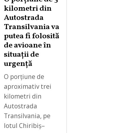
G
kilometri din
U
Autostrada
S
Transilvania va
T
putea fi folosită
8
,
de avioane în
2
situații de
0
urgență
2
6
O porțiune de
aproximativ trei
kilometri din
Autostrada
Transilvania, pe
lotul Chiribiș–