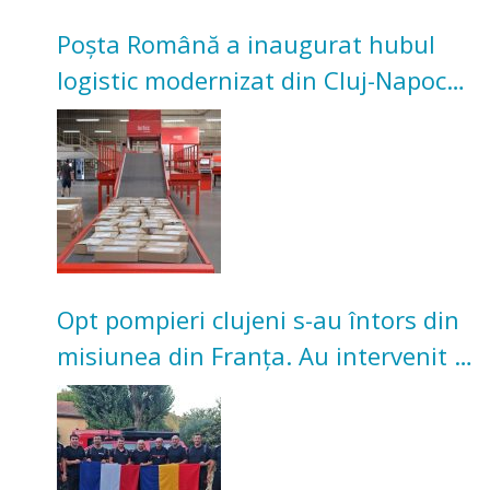
Poșta Română a inaugurat hubul
logistic modernizat din Cluj-Napoca.
Investiție de 3 milioane de euro
Opt pompieri clujeni s-au întors din
misiunea din Franța. Au intervenit la
incendii de vegetație și pădure