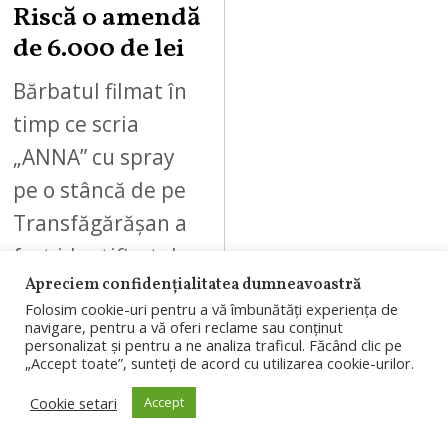
Riscă o amendă
de 6.000 de lei
Bărbatul filmat în
timp ce scria
„ANNA” cu spray
pe o stâncă de pe
Transfăgărășan a
fost identificat de
Apreciem confidențialitatea dumneavoastră
polițiști. Garda
Folosim cookie-uri pentru a vă îmbunătăți experiența de
de…
navigare, pentru a vă oferi reclame sau conținut
personalizat și pentru a ne analiza traficul. Făcând clic pe
„Accept toate”, sunteți de acord cu utilizarea cookie-urilor.
Cookie setari
Accept