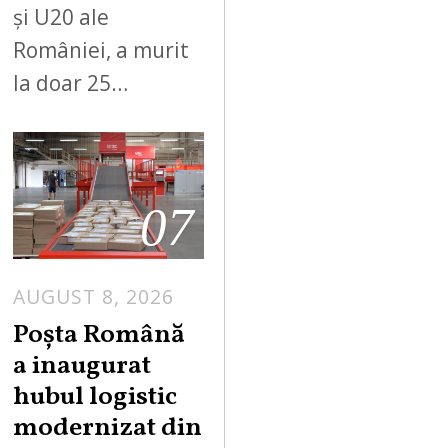
și U20 ale
României, a murit
la doar 25…
07
AUGUST 8, 2026
Poșta Română
a inaugurat
hubul logistic
modernizat din