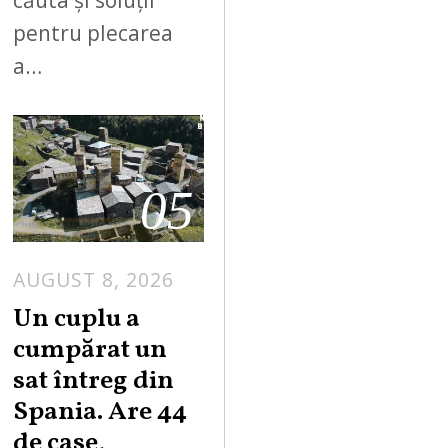
pentru plecarea
a…
05
AUGUST 8, 2026
Un cuplu a
cumpărat un
sat întreg din
Spania. Are 44
de case,