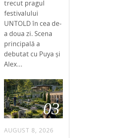
trecut pragul
festivalului
UNTOLD în cea de-
a doua zi. Scena
principală a
debutat cu Puya și
Alex…
03
AUGUST 8, 2026