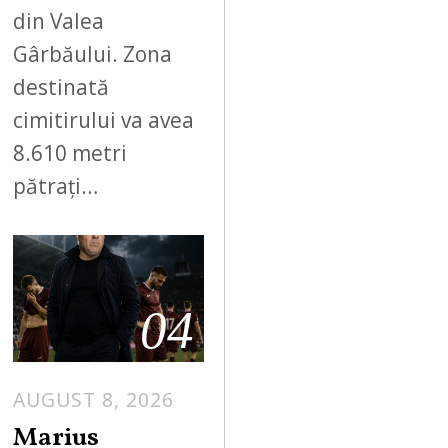
din Valea
Gârbăului. Zona
destinată
cimitirului va avea
8.610 metri
pătrați…
04
AUGUST 8, 2026
Marius