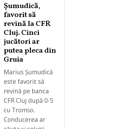
Șumudică,
favorit să
revină la CFR
Cluj. Cinci
jucători ar
putea pleca din
Gruia
Marius Șumudică
este favorit să
revină pe banca
CFR Cluj după 0-5
cu Tromso.
Conducerea ar
căuta și soluții