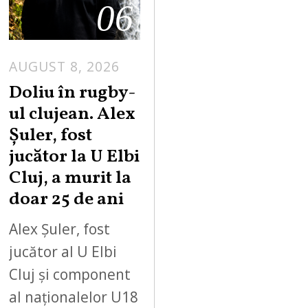
06
AUGUST 8, 2026
Doliu în rugby-
ul clujean. Alex
Șuler, fost
jucător la U Elbi
Cluj, a murit la
doar 25 de ani
Alex Șuler, fost
jucător al U Elbi
Cluj și component
al naționalelor U18