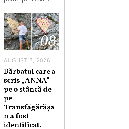
08
AUGUST 7, 2026
Bărbatul care a
scris „ANNA”
pe o stâncă de
pe
Transfăgărășa
n a fost
identificat.