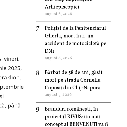
Arhiepiscopiei
august 6, 2026
Polițist de la Penitenciarul
Gherla, mort într-un
accident de motocicletă pe
DN1
 vineri,
august 6, 2026
nie 2025,
Bărbat de 58 de ani, găsit
eraklion,
mort pe strada Corneliu
septembrie
Coposu din Cluj-Napoca
august 5, 2026
şi
ică, până
Branduri românești, în
proiectul RIVUS: un nou
concept al BENVENUTI va fi