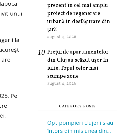
-Napoca
prezent în cel mai amplu
rivit unui
proiect de regenerare
urbană în desfășurare din
țară
august 4, 2026
gerii la
Bucureşti
Prețurile apartamentelor
 are
din Cluj au scăzut ușor în
iulie. Topul celor mai
scumpe zone
august 4, 2026
025. Pe
tre
CATEGORY POSTS
ei,
Opt pompieri clujeni s-au
întors din misiunea din