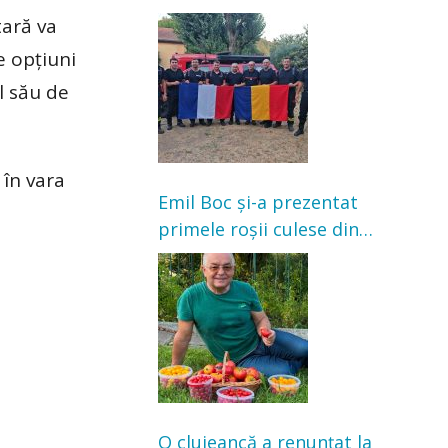
Franța. Au intervenit la
tară va
incendii de vegetație și
e opțiuni
pădure
l său de
 în vara
Emil Boc și-a prezentat
primele roșii culese din
grădină: „Niciun magazin
nu poate oferi această
satisfacție”
O clujeancă a renunțat la