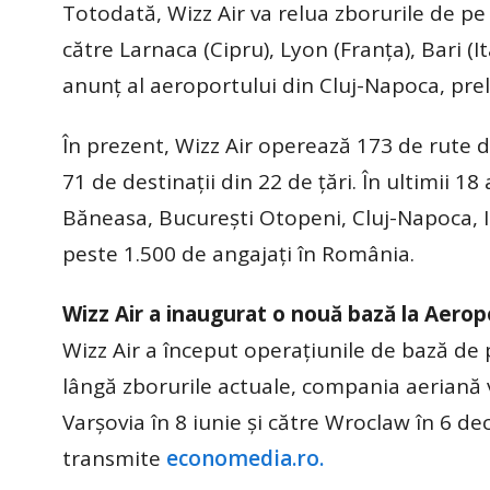
Totodată, Wizz Air va relua zborurile de p
către Larnaca (Cipru), Lyon (Franţa), Bari (Ital
anunţ al aeroportului din Cluj-Napoca, pre
În prezent, Wizz Air operează 173 de rute 
71 de destinaţii din 22 de ţări. În ultimii 18
Băneasa, Bucureşti Otopeni, Cluj-Napoca, I
peste 1.500 de angajaţi în România.
Wizz Air a inaugurat o nouă bază la Aero
Wizz Air a început operațiunile de bază de 
lângă zborurile actuale, compania aeriană 
Varșovia în 8 iunie și către Wroclaw în 6 de
transmite
economedia.ro.