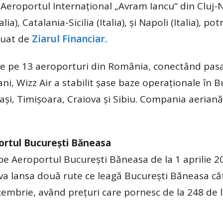
e Aeroportul Internaţional „Avram Iancu“ din Cluj
ia), Catalania-Sicilia (Italia), şi Napoli (Italia), pot
luat de
Ziarul Financiar.
de pe 13 aeroporturi din România, conectând pasa
 ani, Wizz Air a stabilit şase baze operaţionale în 
aşi, Timişoara, Craiova şi Sibiu. Compania aeriană
portul București Băneasa
pe Aeroportul București Băneasa de la 1 aprilie 2
va lansa două rute ce leagă București Băneasa că
cembrie, având prețuri care pornesc de la 248 de l