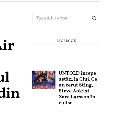
Air
FACEBOOK
ul
UNTOLD începe
astăzi la Cluj. Ce
au cerut Sting,
 din
Steve Aoki și
Zara Larsson în
culise