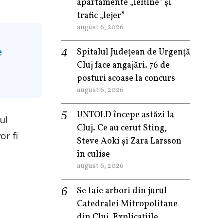
apartamente „ieftine” și
trafic „lejer”
august 6, 2026
Spitalul Județean de Urgență
Cluj face angajări. 76 de
posturi scoase la concurs
august 6, 2026
UNTOLD începe astăzi la
ul
Cluj. Ce au cerut Sting,
or fi
Steve Aoki și Zara Larsson
în culise
august 6, 2026
Se taie arbori din jurul
Catedralei Mitropolitane
din Cluj. Explicațiile