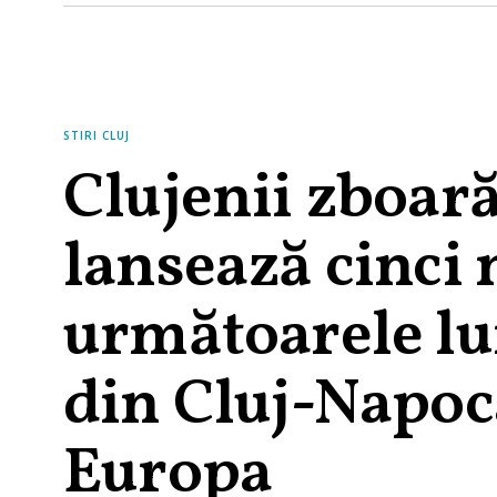
STIRI CLUJ
Clujenii zboar
lansează cinci 
următoarele lu
din Cluj-Napoca
Europa