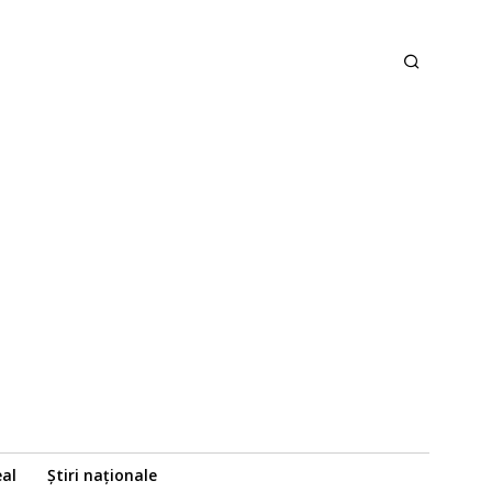
eal
Știri naționale