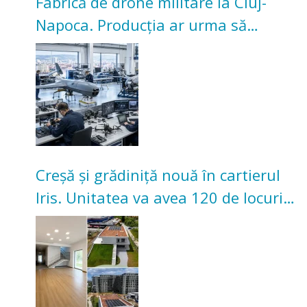
Fabrică de drone militare la Cluj-
Napoca. Producția ar urma să
înceapă în toamna acestui an
Creșă și grădiniță nouă în cartierul
Iris. Unitatea va avea 120 de locuri
pentru copii