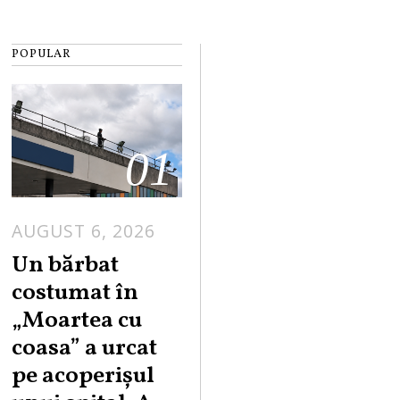
POPULAR
01
AUGUST 6, 2026
Un bărbat
costumat în
„Moartea cu
coasa” a urcat
pe acoperișul