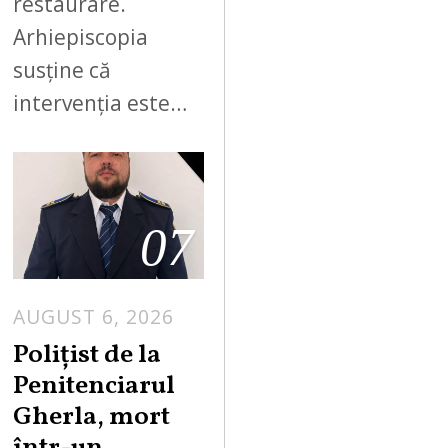
restaurare.
Arhiepiscopia
susține că
intervenția este…
07
AUGUST 6, 2026
Polițist de la
Penitenciarul
Gherla, mort