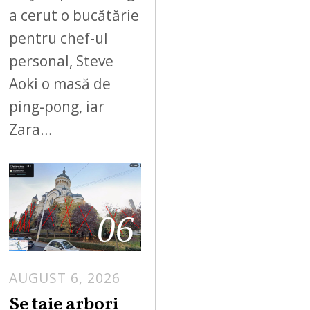
a cerut o bucătărie
pentru chef-ul
personal, Steve
Aoki o masă de
ping-pong, iar
Zara…
06
AUGUST 6, 2026
Se taie arbori