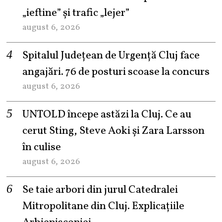
„ieftine” și trafic „lejer”
august 6, 2026
Spitalul Județean de Urgență Cluj face
angajări. 76 de posturi scoase la concurs
august 6, 2026
UNTOLD începe astăzi la Cluj. Ce au
cerut Sting, Steve Aoki și Zara Larsson
în culise
august 6, 2026
Se taie arbori din jurul Catedralei
Mitropolitane din Cluj. Explicațiile