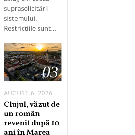
suprasolicitării
sistemului.
Restricțiile sunt…
03
AUGUST 6, 2026
Clujul, văzut de
un român
revenit după 10
ani în Marea