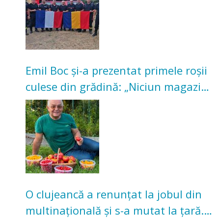
Emil Boc și-a prezentat primele roșii
culese din grădină: „Niciun magazin
nu poate oferi această satisfacție”
O clujeancă a renunțat la jobul din
multinațională și s-a mutat la țară.