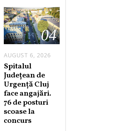
04
AUGUST 6, 2026
Spitalul
Județean de
Urgență Cluj
face angajări.
76 de posturi
scoase la
concurs