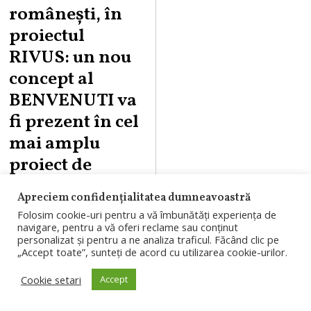
românești, în
proiectul
RIVUS: un nou
concept al
BENVENUTI va
fi prezent în cel
mai amplu
proiect de
regenerare
Apreciem confidențialitatea dumneavoastră
urbană în
Folosim cookie-uri pentru a vă îmbunătăți experiența de
desfășurare din
navigare, pentru a vă oferi reclame sau conținut
personalizat și pentru a ne analiza traficul. Făcând clic pe
țară
„Accept toate”, sunteți de acord cu utilizarea cookie-urilor.
Cea mai mare
Cookie setari
Accept
suprafață de