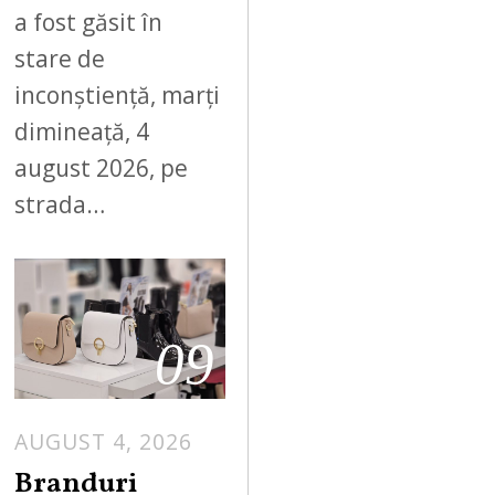
a fost găsit în
stare de
inconștiență, marți
dimineață, 4
august 2026, pe
strada…
09
AUGUST 4, 2026
Branduri