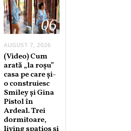
06
AUGUST 7, 2026
(Video) Cum
arată „la roşu”
casa pe care şi-
o construiesc
Smiley şi Gina
Pistol în
Ardeal. Trei
dormitoare,
living spațios și