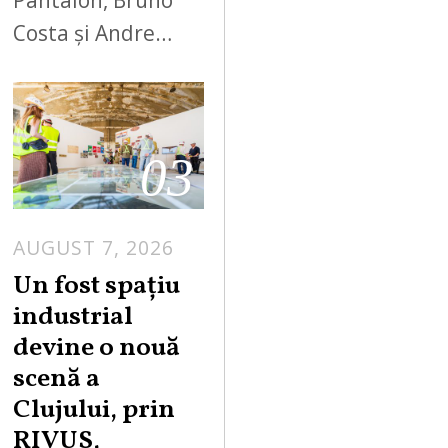
Pantalon, Bruno
Costa și Andre…
03
AUGUST 7, 2026
Un fost spațiu
industrial
devine o nouă
scenă a
Clujului, prin
RIVUS,