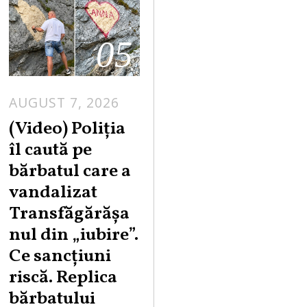
05
AUGUST 7, 2026
A
U
(Video) Poliția
G
îl caută pe
U
bărbatul care a
S
vandalizat
T
Transfăgărășa
7
,
nul din „iubire”.
2
Ce sancțiuni
0
riscă. Replica
2
bărbatului
6