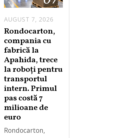
AUGUST 7, 2026
A
U
Rondocarton,
G
compania cu
U
fabrică la
S
Apahida, trece
T
la roboți pentru
7
,
transportul
2
intern. Primul
0
pas costă 7
2
milioane de
6
euro
Rondocarton,