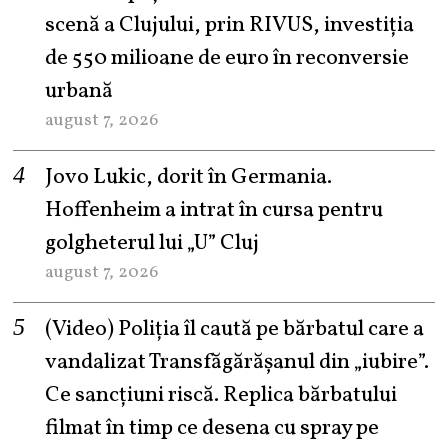
scenă a Clujului, prin RIVUS, investiția
de 550 milioane de euro în reconversie
urbană
august 7, 2026
Jovo Lukic, dorit în Germania.
Hoffenheim a intrat în cursa pentru
golgheterul lui „U” Cluj
august 7, 2026
(Video) Poliția îl caută pe bărbatul care a
vandalizat Transfăgărășanul din „iubire”.
Ce sancțiuni riscă. Replica bărbatului
filmat în timp ce desena cu spray pe