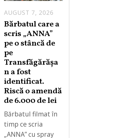
AUGUST 7, 2026
Bărbatul care a
scris „ANNA”
pe o stâncă de
pe
Transfăgărășa
n a fost
identificat.
Riscă o amendă
de 6.000 de lei
Bărbatul filmat în
timp ce scria
„ANNA” cu spray