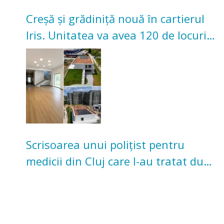
Creșă și grădiniță nouă în cartierul
Iris. Unitatea va avea 120 de locuri
pentru copii
Scrisoarea unui polițist pentru
medicii din Cluj care l-au tratat după
un accident: „Nu m-am simțit un
număr”