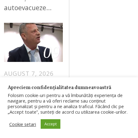
autoevacueze…
09
AUGUST 7, 2026
Ioan Varga ia în
Apreciem confidențialitatea dumneavoastră
calcul să plece
Folosim cookie-uri pentru a vă îmbunătăți experiența de
navigare, pentru a vă oferi reclame sau conținut
de la CFR Cluj
personalizat și pentru a ne analiza traficul. Făcând clic pe
și să
„Accept toate”, sunteți de acord cu utilizarea cookie-urilor.
investească la
Cookie setari
Accept
UTA Arad: „Mi-