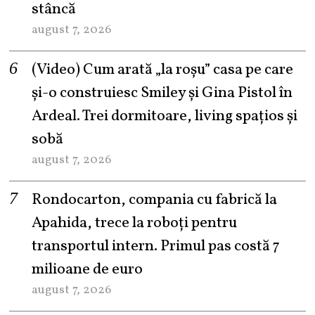
stâncă
august 7, 2026
(Video) Cum arată „la roşu” casa pe care
şi-o construiesc Smiley şi Gina Pistol în
Ardeal. Trei dormitoare, living spațios și
sobă
august 7, 2026
Rondocarton, compania cu fabrică la
Apahida, trece la roboți pentru
transportul intern. Primul pas costă 7
milioane de euro
august 7, 2026