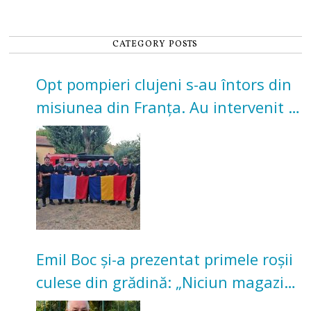
CATEGORY POSTS
Opt pompieri clujeni s-au întors din
misiunea din Franța. Au intervenit la
incendii de vegetație și pădure
Emil Boc și-a prezentat primele roșii
culese din grădină: „Niciun magazin
nu poate oferi această satisfacție”