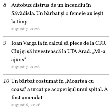
Autobuz distrus de un incendiu în
Săvădisla. Un bărbat și o femeie au ieșit
la timp
august 7, 2026
Ioan Varga ia în calcul să plece de la CFR
Cluj și să investească la UTA Arad: „Mi-a
ajuns”
august 7, 2026
Un bărbat costumat în „Moartea cu
coasa” a urcat pe acoperișul unui spital. A
fost amendat
august 6, 2026