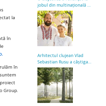
jobul din multinațională și
os
s-a mutat la țară. Acum
ectat la
cultivă legume în grădina
bunicilor
ată în
de
o.
Arhitectul clujean Vlad
Sebastian Rusu a câștigat
erulăm în
concursul pentru
i suntem
transformarea Grădinii
Casei Universitarilor
proiect
no Group.