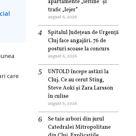
apartamente „ieftine” și
trafic „lejer”
august 6, 2026
Spitalul Județean de Urgență
Cluj face angajări. 76 de
posturi scoase la concurs
giunea
august 6, 2026
UNTOLD începe astăzi la
ri care
Cluj. Ce au cerut Sting,
Steve Aoki și Zara Larsson
în culise
august 6, 2026
Se taie arbori din jurul
Catedralei Mitropolitane
din Cluj. Explicațiile