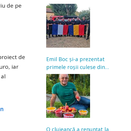
Franța. Au intervenit la
riu de pe
incendii de vegetație și
pădure
proiect de
Emil Boc și-a prezentat
uro, iar
primele roșii culese din
grădină: „Niciun magazin
 al
nu poate oferi această
satisfacție”
O clujeancă a renunțat la