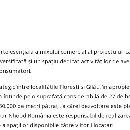
arte esențială a mixului comercial al proiectului, c
ersificată și un spațiu dedicat activităților de av
consumatori.
egic între localitățile Florești și Gilău, în apropi
a întinde pe o suprafață considerabilă de 27 de h
0.000 de metri pătrați, a cărei dezvoltare este pl
iliar Nhood România este responsabil de realizare
 spațiilor disponibile către viitorii locatari.