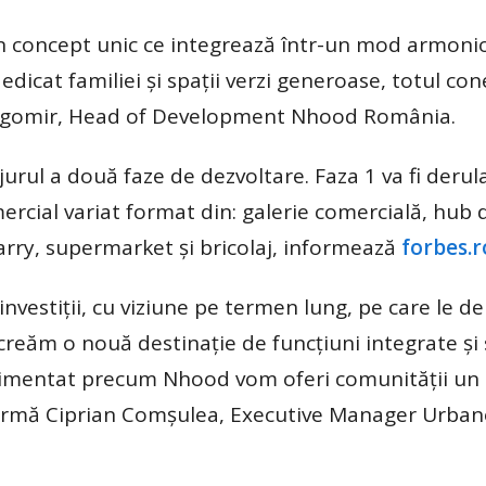
n concept unic ce integrează într-un mod armoni
edicat familiei și spații verzi generoase, totul con
ragomir, Head of Development Nhood România.
urul a două faze de dezvoltare. Faza 1 va fi derul
rcial variat format din: galerie comercială, hub 
arry, supermarket și bricolaj, informează
forbes.r
investiții, cu viziune pe termen lung, pe care le d
reăm o nouă destinație de funcțiuni integrate ș
erimentat precum Nhood vom oferi comunității un 
 afirmă Ciprian Comșulea, Executive Manager Urba