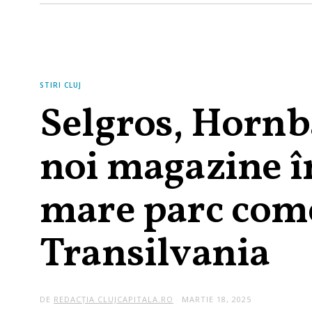
STIRI CLUJ
Selgros, Hornba
noi magazine în
mare parc come
Transilvania
DE
REDACȚIA CLUJCAPITALA.RO
MARTIE 18, 2025