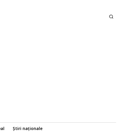
eal
Știri naționale