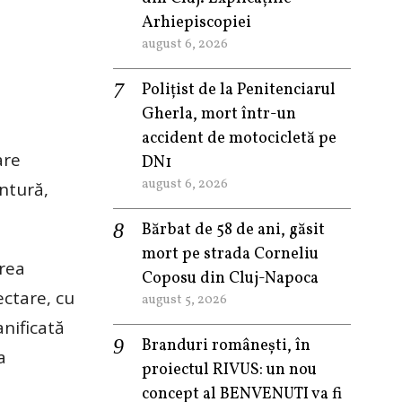
Arhiepiscopiei
august 6, 2026
Polițist de la Penitenciarul
Gherla, mort într-un
accident de motocicletă pe
are
DN1
august 6, 2026
entură,
Bărbat de 58 de ani, găsit
mort pe strada Corneliu
erea
Coposu din Cluj-Napoca
ectare, cu
august 5, 2026
anificată
Branduri românești, în
a
proiectul RIVUS: un nou
concept al BENVENUTI va fi