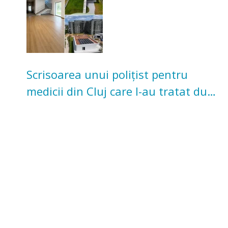
Scrisoarea unui polițist pentru
medicii din Cluj care l-au tratat după
un accident: „Nu m-am simțit un
număr”