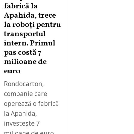
U
fabrică la
S
Apahida, trece
T
la roboți pentru
7
,
transportul
2
intern. Primul
0
pas costă 7
2
milioane de
6
euro
Rondocarton,
companie care
operează o fabrică
la Apahida,
investește 7
milioane de euro