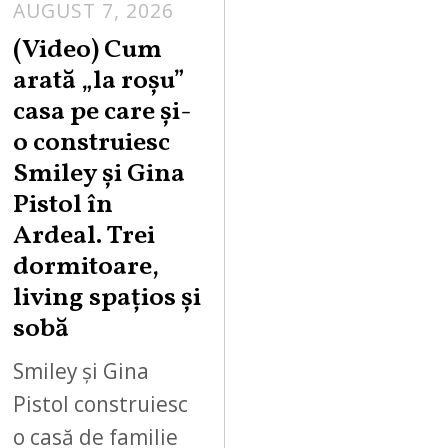
AUGUST 7, 2026
(Video) Cum
arată „la roşu”
casa pe care şi-
o construiesc
Smiley şi Gina
Pistol în
Ardeal. Trei
dormitoare,
living spațios și
sobă
Smiley și Gina
Pistol construiesc
o casă de familie