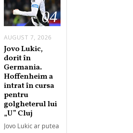
04
AUGUST 7, 2026
Jovo Lukic,
dorit în
Germania.
Hoffenheim a
intrat în cursa
pentru
golgheterul lui
„U” Cluj
Jovo Lukic ar putea