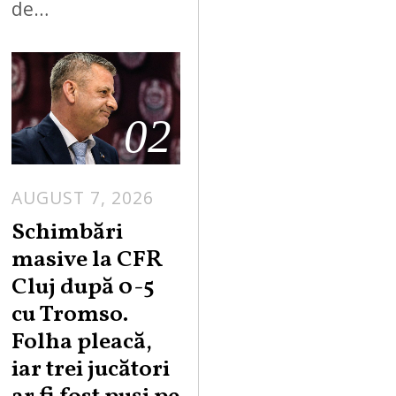
de…
02
AUGUST 7, 2026
Schimbări
masive la CFR
Cluj după 0-5
cu Tromso.
Folha pleacă,
iar trei jucători