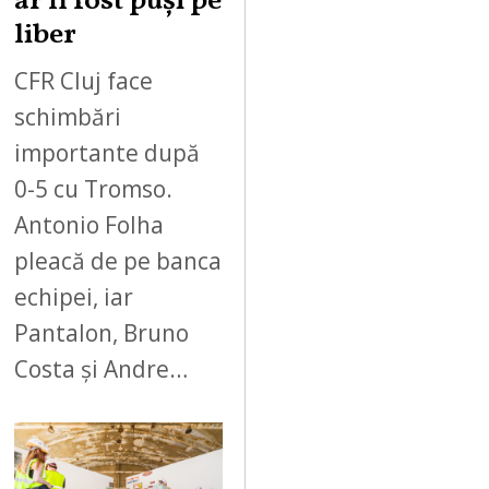
ar fi fost puși pe
liber
CFR Cluj face
schimbări
importante după
0-5 cu Tromso.
Antonio Folha
pleacă de pe banca
echipei, iar
Pantalon, Bruno
Costa și Andre…