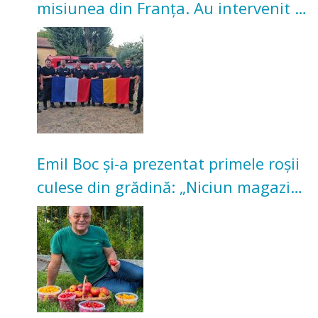
misiunea din Franța. Au intervenit la
incendii de vegetație și pădure
Emil Boc și-a prezentat primele roșii
culese din grădină: „Niciun magazin
nu poate oferi această satisfacție”