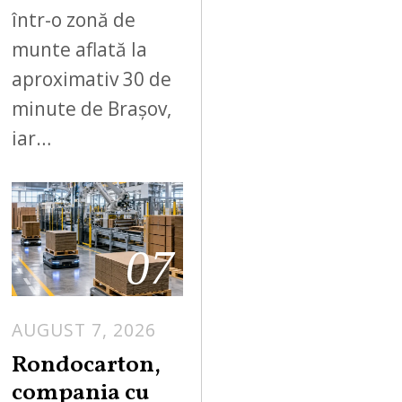
într-o zonă de
munte aflată la
aproximativ 30 de
minute de Brașov,
iar…
07
AUGUST 7, 2026
A
U
Rondocarton,
G
compania cu