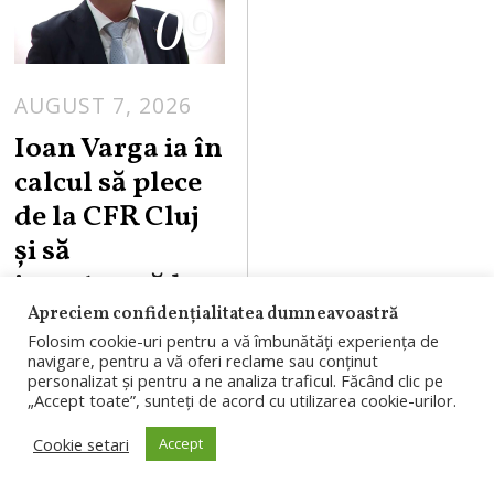
09
AUGUST 7, 2026
Ioan Varga ia în
calcul să plece
de la CFR Cluj
și să
investească la
UTA Arad: „Mi-
Apreciem confidențialitatea dumneavoastră
Folosim cookie-uri pentru a vă îmbunătăți experiența de
a ajuns”
navigare, pentru a vă oferi reclame sau conținut
personalizat și pentru a ne analiza traficul. Făcând clic pe
Ioan Varga spune
„Accept toate”, sunteți de acord cu utilizarea cookie-urilor.
că va finanța CFR
Cookie setari
Accept
Cluj până la finalul