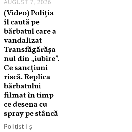
AUGUST 7, 2026
A
U
(Video) Poliția
G
îl caută pe
U
bărbatul care a
S
vandalizat
T
Transfăgărășa
7
,
nul din „iubire”.
2
Ce sancțiuni
0
riscă. Replica
2
bărbatului
6
filmat în timp
ce desena cu
spray pe stâncă
Polițiștii și