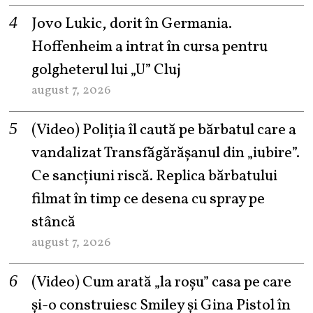
Jovo Lukic, dorit în Germania.
Hoffenheim a intrat în cursa pentru
golgheterul lui „U” Cluj
august 7, 2026
(Video) Poliția îl caută pe bărbatul care a
vandalizat Transfăgărășanul din „iubire”.
Ce sancțiuni riscă. Replica bărbatului
filmat în timp ce desena cu spray pe
stâncă
august 7, 2026
(Video) Cum arată „la roşu” casa pe care
şi-o construiesc Smiley şi Gina Pistol în