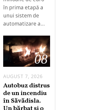
în prima etapă a
unui sistem de
automatizare a…
08
AUGUST 7, 2026
Autobuz distrus
de un incendiu
în Săvădisla.
Un bărbat și o