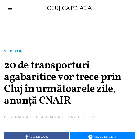
CLUJ CAPITALA
STIRI CLUJ
20 de transporturi
agabaritice vor trece prin
Cluj în următoarele zile,
anunță CNAIR
DE
REDACȚIA CLUJCAPITALA.RO
MARTIE 7, 2025
FACEBOOK
MESSENGER