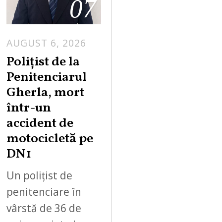
07
AUGUST 6, 2026
Polițist de la
Penitenciarul
Gherla, mort
într-un
accident de
motocicletă pe
DN1
Un polițist de
penitenciare în
vârstă de 36 de