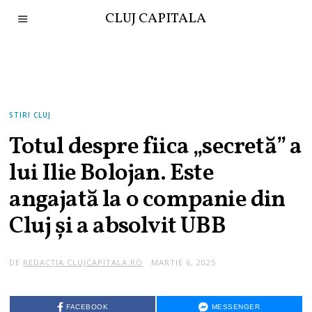
CLUJ CAPITALA
STIRI CLUJ
Totul despre fiica „secretă” a
lui Ilie Bolojan. Este
angajată la o companie din
Cluj și a absolvit UBB
DE
REDACȚIA CLUJCAPITALA.RO
MARTIE 6, 2025
FACEBOOK
MESSENGER