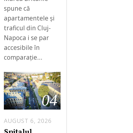
spune că
apartamentele și
traficul din Cluj-
Napoca i se par
accesibile în
comparație…
04
AUGUST 6, 2026
Spitalul