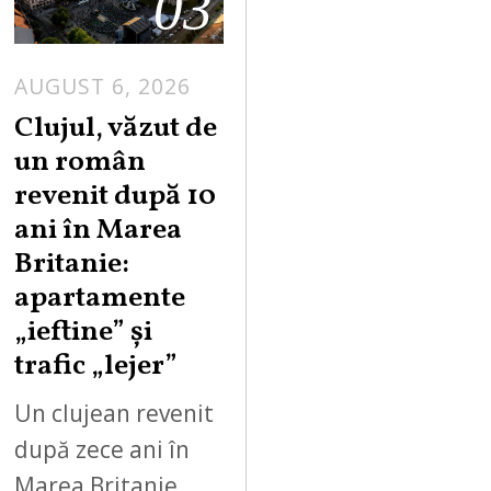
03
AUGUST 6, 2026
Clujul, văzut de
un român
revenit după 10
ani în Marea
Britanie:
apartamente
„ieftine” și
trafic „lejer”
Un clujean revenit
după zece ani în
Marea Britanie