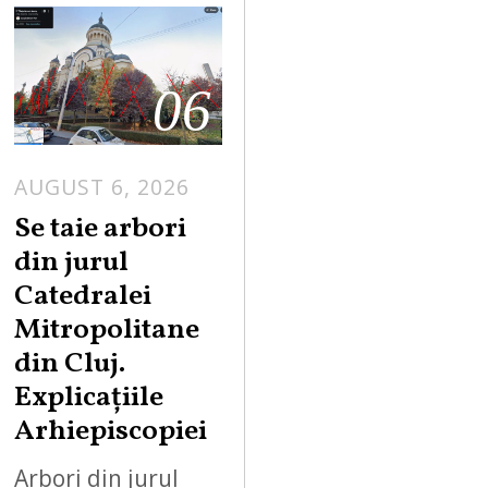
06
AUGUST 6, 2026
Se taie arbori
din jurul
Catedralei
Mitropolitane
din Cluj.
Explicațiile
Arhiepiscopiei
Arbori din jurul