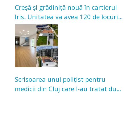
Creșă și grădiniță nouă în cartierul
Iris. Unitatea va avea 120 de locuri
pentru copii
Scrisoarea unui polițist pentru
medicii din Cluj care l-au tratat după
un accident: „Nu m-am simțit un
număr”