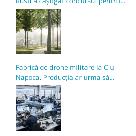
Rusu a câștigat concursul pentru
transformarea Grădinii Casei
Universitarilor
Fabrică de drone militare la Cluj-
Napoca. Producția ar urma să
înceapă în toamna acestui an