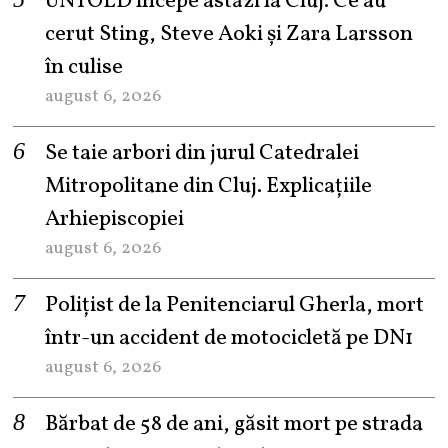
UNTOLD începe astăzi la Cluj. Ce au
cerut Sting, Steve Aoki și Zara Larsson
în culise
august 6, 2026
Se taie arbori din jurul Catedralei
Mitropolitane din Cluj. Explicațiile
Arhiepiscopiei
august 6, 2026
Polițist de la Penitenciarul Gherla, mort
într-un accident de motocicletă pe DN1
august 6, 2026
Bărbat de 58 de ani, găsit mort pe strada