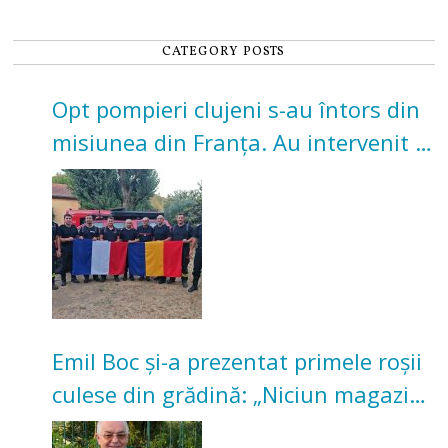
CATEGORY POSTS
Opt pompieri clujeni s-au întors din
misiunea din Franța. Au intervenit la
incendii de vegetație și pădure
Emil Boc și-a prezentat primele roșii
culese din grădină: „Niciun magazin
nu poate oferi această satisfacție”