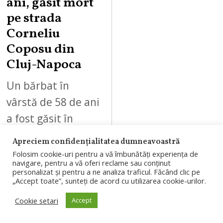
ani, găsit mort
pe strada
Corneliu
Coposu din
Cluj-Napoca
Un bărbat în
vârstă de 58 de ani
a fost găsit în
stare de
Apreciem confidențialitatea dumneavoastră
inconștiență, marți
Folosim cookie-uri pentru a vă îmbunătăți experiența de
navigare, pentru a vă oferi reclame sau conținut
dimineață, 4
personalizat și pentru a ne analiza traficul. Făcând clic pe
„Accept toate”, sunteți de acord cu utilizarea cookie-urilor.
august 2026, pe
strada…
Cookie setari
Accept