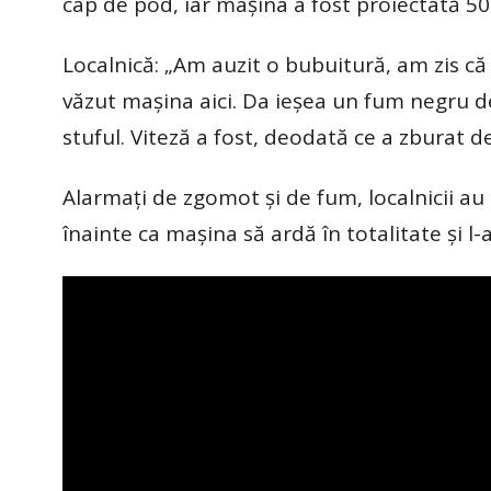
cap de pod, iar maşina a fost proiectată 50 
Localnică: „Am auzit o bubuitură, am zis c
văzut maşina aici. Da ieşea un fum negru de
stuful. Viteză a fost, deodată ce a zburat de
Alarmaţi de zgomot şi de fum, localnicii au 
înainte ca maşina să ardă în totalitate şi l-