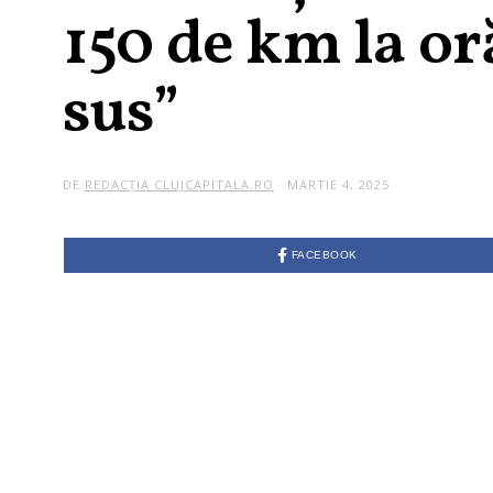
150 de km la or
sus”
DE
REDACȚIA CLUJCAPITALA.RO
MARTIE 4, 2025
FACEBOOK