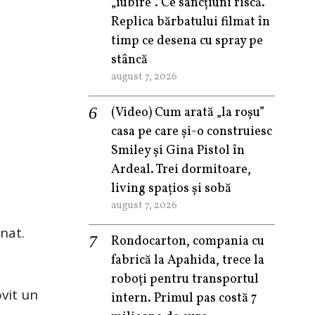
„iubire”. Ce sancțiuni riscă.
Replica bărbatului filmat în
timp ce desena cu spray pe
stâncă
august 7, 2026
(Video) Cum arată „la roşu”
casa pe care şi-o construiesc
Smiley şi Gina Pistol în
Ardeal. Trei dormitoare,
living spațios și sobă
august 7, 2026
nat.
Rondocarton, compania cu
fabrică la Apahida, trece la
roboți pentru transportul
ovit un
intern. Primul pas costă 7