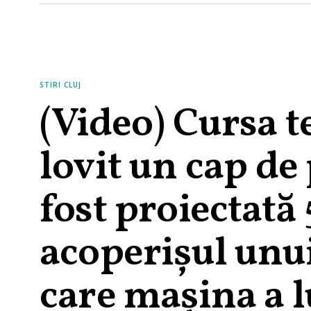
STIRI CLUJ
(Video) Cursa te
lovit un cap de
fost proiectată 
acoperişul unui
care mașina a l