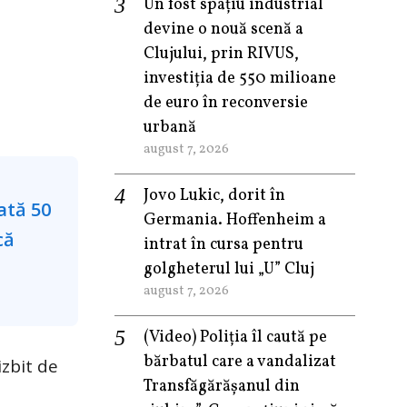
Un fost spațiu industrial
devine o nouă scenă a
Clujului, prin RIVUS,
investiția de 550 milioane
de euro în reconversie
urbană
august 7, 2026
Jovo Lukic, dorit în
Germania. Hoffenheim a
intrat în cursa pentru
golgheterul lui „U” Cluj
august 7, 2026
(Video) Poliția îl caută pe
bărbatul care a vandalizat
izbit de
Transfăgărășanul din