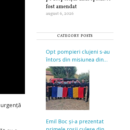
fost amendat
august 6, 2026
CATEGORY POSTS
Opt pompieri clujeni s-au
întors din misiunea din
Franța. Au intervenit la
incendii de vegetație și
pădure
 urgenţă
Emil Boc și-a prezentat
primele roșii culese din