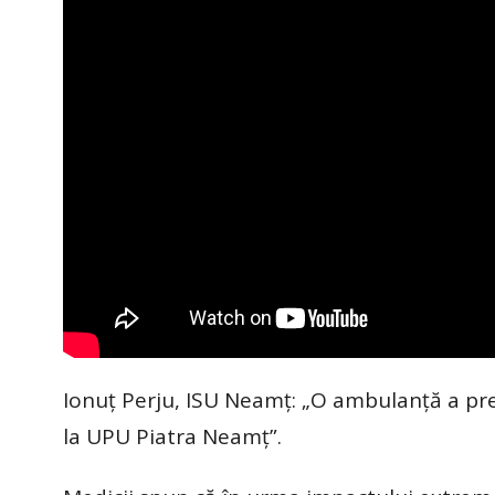
Ionuţ Perju, ISU Neamţ: „O ambulanţă a pr
la UPU Piatra Neamţ”.