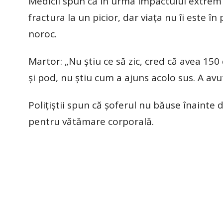
Medicii spun că în urma impactului extrem d
fractura la un picior, dar viaţa nu îi este î
noroc.
Martor: „Nu ştiu ce să zic, cred că avea 150
şi pod, nu ştiu cum a ajuns acolo sus. A avu
Poliţiştii spun că şoferul nu băuse înainte 
pentru vătămare corporală.