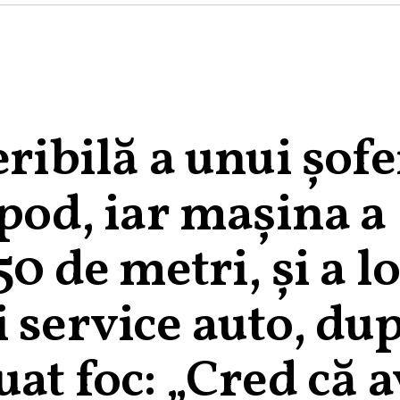
ribilă a unui șofe
 pod, iar maşina a
50 de metri, și a lo
 service auto, du
uat foc: „Cred că 