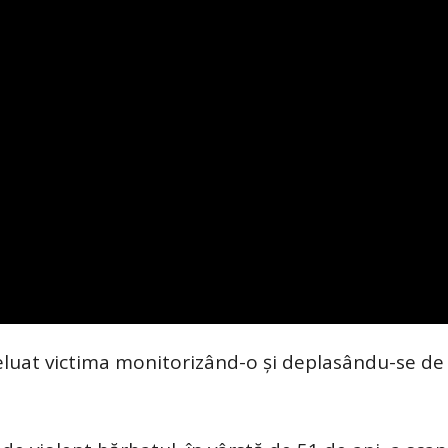
eluat victima monitorizând-o şi deplasându-se de