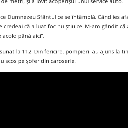
de metri, și a lovit acoperişul unui service auto.
ă ce Dumnezeu Sfântul ce se întâmplă. Când ies a
 credeai că a luat foc nu ştiu ce. M-am gândit că 
 acolo până aici”.
sunat la 112. Din fericire, pompierii au ajuns la t
au scos pe şofer din caroserie.