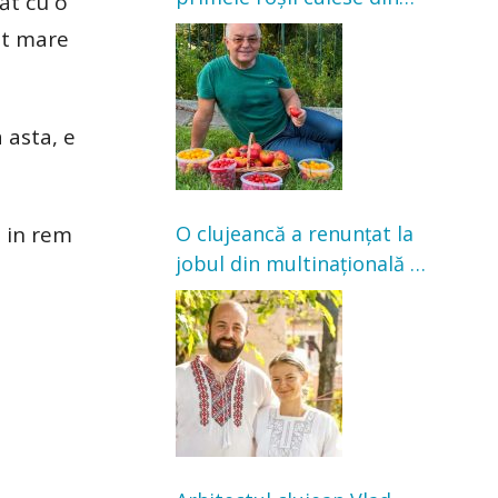
ăt cu o
grădină: „Niciun magazin
vut mare
nu poate oferi această
satisfacție”
 asta, e
l in rem
O clujeancă a renunțat la
jobul din multinațională și
s-a mutat la țară. Acum
cultivă legume în grădina
bunicilor