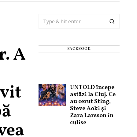
r. A
FACEBOOK
vit
UNTOLD începe
astăzi la Cluj. Ce
au cerut Sting,
pă
Steve Aoki și
Zara Larsson în
culise
avea