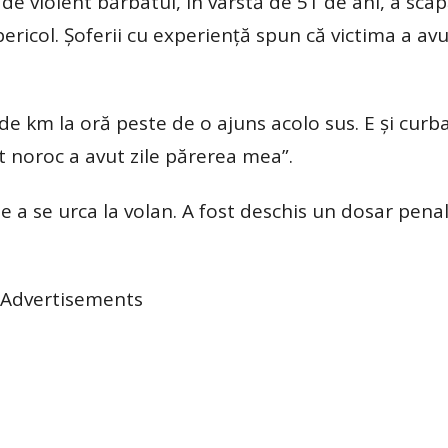
e violent bărbatul, în vârstă de 51 de ani, a scap
n pericol. Șoferii cu experienţă spun că victima a a
 de km la oră peste de o ajuns acolo sus. E şi curba
t noroc a avut zile părerea mea”.
de a se urca la volan. A fost deschis un dosar pena
Advertisements