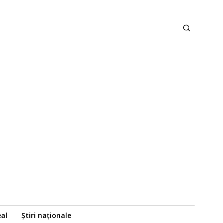
eal
Știri naționale