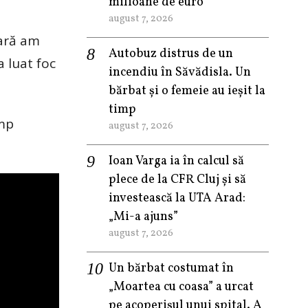
milioane de euro
august 7, 2026
fară am
Autobuz distrus de un
a luat foc
incendiu în Săvădisla. Un
bărbat și o femeie au ieșit la
timp
imp
august 7, 2026
Ioan Varga ia în calcul să
plece de la CFR Cluj și să
investească la UTA Arad:
„Mi-a ajuns”
august 7, 2026
Un bărbat costumat în
„Moartea cu coasa” a urcat
pe acoperișul unui spital. A