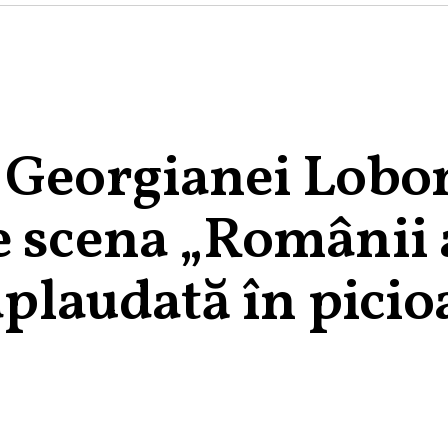
 Georgianei Lobon
e scena „Românii 
 aplaudată în picio