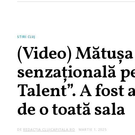
STIRI CLUJ
(Video) Mătușa
senzațională p
Talent”. A fost
de o toată sala
DE
REDACȚIA CLUJCAPITALA.RO
MARTIE 1, 2025