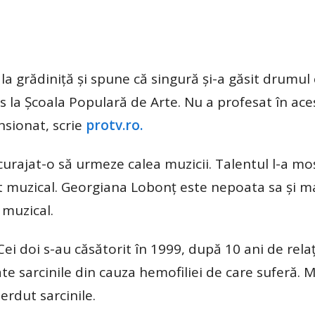
la grădiniță și spune că singură și-a găsit drumul
is la Școala Populară de Arte. Nu a profesat în ace
sionat, scrie
protv.ro.
încurajat-o să urmeze calea muzicii. Talentul l-a mo
nt muzical. Georgiana Lobonț este nepoata sa și m
 muzical.
Cei doi s-au căsătorit în 1999, după 10 ani de rela
oate sarcinile din cauza hemofiliei de care suferă. M
erdut sarcinile.