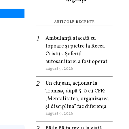
ARTICOLE RECENTE
Ambulanță atacată cu
topoare și pietre la Recea-
Cristur. Șoferul
autosanitarei a fost operat
august 9, 2026
Un clujean, acționar la
Tromsø, după 5-0 cu CFR:
„Mentalitatea, organizarea
și disciplina” fac diferența
august 9, 2026
Băile Băița revin la viață.