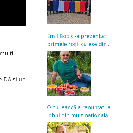
Emil Boc și-a prezentat
primele roșii culese din
grădină: „Niciun magazin
mulți
nu poate oferi această
satisfacție”
e DA și un
O clujeancă a renunțat la
jobul din multinațională și
s-a mutat la țară. Acum
cultivă legume în grădina