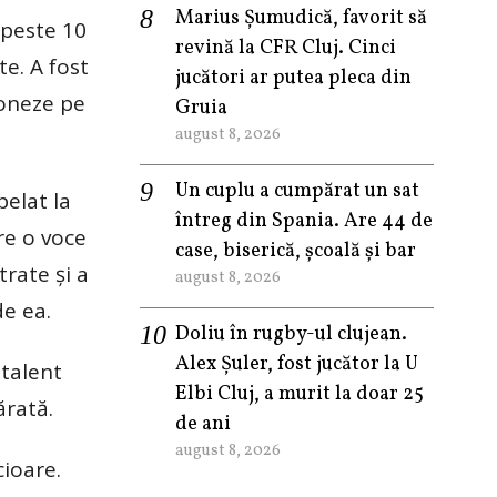
Marius Șumudică, favorit să
i peste 10
revină la CFR Cluj. Cinci
e. A fost
jucători ar putea pleca din
ioneze pe
Gruia
august 8, 2026
Un cuplu a cumpărat un sat
pelat la
întreg din Spania. Are 44 de
re o voce
case, biserică, școală și bar
trate și a
august 8, 2026
e ea.
Doliu în rugby-ul clujean.
Alex Șuler, fost jucător la U
 talent
Elbi Cluj, a murit la doar 25
ărată.
de ani
august 8, 2026
cioare.