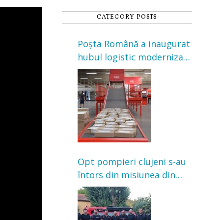
CATEGORY POSTS
Poșta Română a inaugurat
hubul logistic modernizat
din Cluj-Napoca. Investiție
de 3 milioane de euro
Opt pompieri clujeni s-au
întors din misiunea din
Franța. Au intervenit la
incendii de vegetație și
pădure