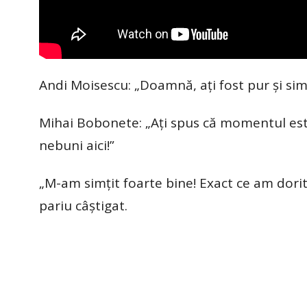
​Andi Moisescu: „Doamnă, ați fost pur și sim
Mihai Bobonete: „Ați spus că momentul este
nebuni aici!”
„M-am simțit foarte bine! Exact ce am dorit
pariu câștigat.