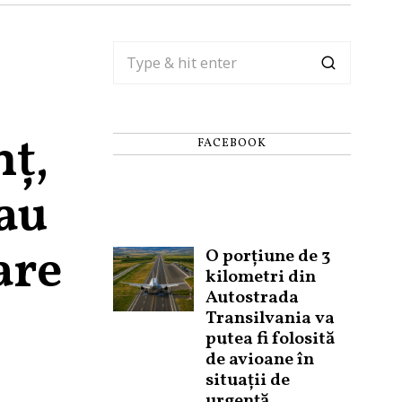
ț,
FACEBOOK
au
are
O porțiune de 3
kilometri din
Autostrada
Transilvania va
putea fi folosită
de avioane în
situații de
urgență