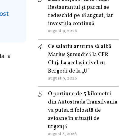
Restaurantul și parcul se
redeschid pe 18 august, iar
investiția continuă
august 9, 2026
Ce salariu ar urma să aibă
Marius Șumudică la CFR
a la
Cluj. La același nivel cu
Bergodi de la „U”
august 9, 2026
O porțiune de 3 kilometri
din Autostrada Transilvania
va putea fi folosită de
avioane în situații de
urgență
august 8, 2026