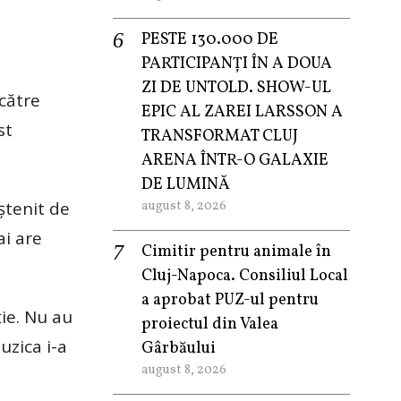
PESTE 130.000 DE
PARTICIPANȚI ÎN A DOUA
ZI DE UNTOLD. SHOW-UL
 către
EPIC AL ZAREI LARSSON A
st
TRANSFORMAT CLUJ
ARENA ÎNTR-O GALAXIE
DE LUMINĂ
ștenit de
august 8, 2026
ai are
Cimitir pentru animale în
Cluj-Napoca. Consiliul Local
a aprobat PUZ-ul pentru
ție. Nu au
proiectul din Valea
uzica i-a
Gârbăului
august 8, 2026