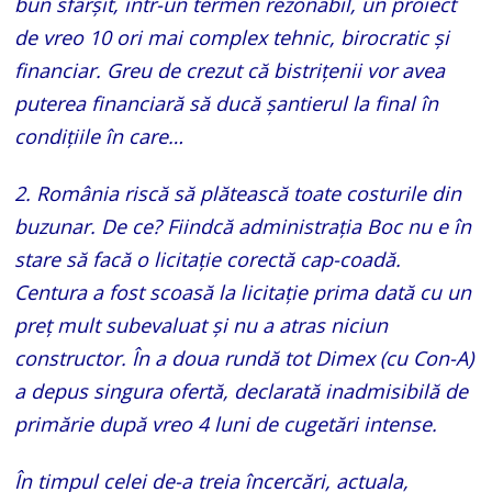
bun sfârșit, într-un termen rezonabil, un proiect
de vreo 10 ori mai complex tehnic, birocratic și
financiar. Greu de crezut că bistrițenii vor avea
puterea financiară să ducă șantierul la final în
condițiile în care…
2. România riscă să plătească toate costurile din
buzunar. De ce? Fiindcă administrația Boc nu e în
stare să facă o licitație corectă cap-coadă.
Centura a fost scoasă la licitație prima dată cu un
preț mult subevaluat și nu a atras niciun
constructor. În a doua rundă tot Dimex (cu Con-A)
a depus singura ofertă, declarată inadmisibilă de
primărie după vreo 4 luni de cugetări intense.
În timpul celei de-a treia încercări, actuala,