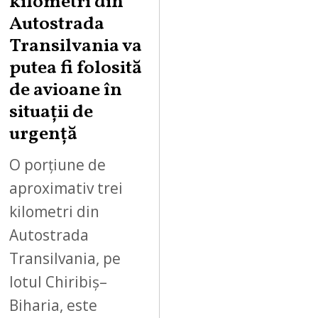
kilometri din
U
Autostrada
S
Transilvania va
T
putea fi folosită
8
,
de avioane în
2
situații de
0
urgență
2
6
O porțiune de
aproximativ trei
kilometri din
Autostrada
Transilvania, pe
lotul Chiribiș–
Biharia, este