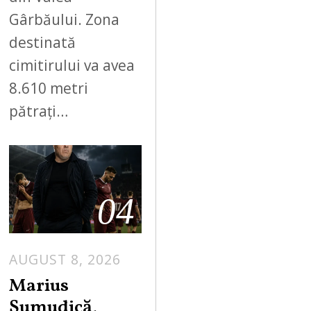
Gârbăului. Zona
destinată
cimitirului va avea
8.610 metri
pătrați…
04
AUGUST 8, 2026
Marius
Șumudică,