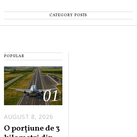
CATEGORY POSTS
POPULAR
01
AUGUST 8, 2026
A
U
O porțiune de 3
G