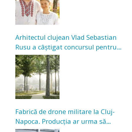
Arhitectul clujean Vlad Sebastian
Rusu a câștigat concursul pentru
transformarea Grădinii Casei
Universitarilor
Fabrică de drone militare la Cluj-
Napoca. Producția ar urma să
înceapă în toamna acestui an