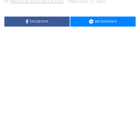
DE
REDACȚIA CLUJCAPITALA.RO
FEBRUARIE 21, 2025
FACEBOOK
MESSENGER