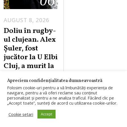
06
AUGUST 8, 2026
Doliu în rugby-
ul clujean. Alex
Șuler, fost
jucător la U Elbi
Cluj, a murit la
doar 25 de ani
Apreciem confidențialitatea dumneavoastră
Alex Șuler, fost
Folosim cookie-uri pentru a vă îmbunătăți experiența de
navigare, pentru a vă oferi reclame sau conținut
jucător al U Elbi
personalizat și pentru a ne analiza traficul. Făcând clic pe
„Accept toate”, sunteți de acord cu utilizarea cookie-urilor.
Cluj și component
al naționalelor U18
Cookie setari
Accept
și U20 ale