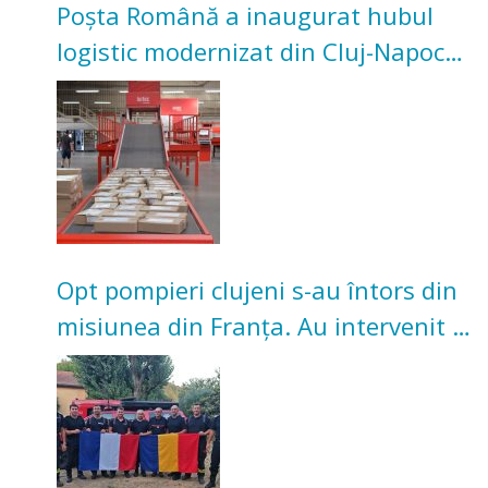
Poșta Română a inaugurat hubul
logistic modernizat din Cluj-Napoca.
Investiție de 3 milioane de euro
Opt pompieri clujeni s-au întors din
misiunea din Franța. Au intervenit la
incendii de vegetație și pădure