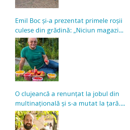
Emil Boc și-a prezentat primele roșii
culese din grădină: „Niciun magazin
nu poate oferi această satisfacție”
O clujeancă a renunțat la jobul din
multinațională și s-a mutat la țară.
Acum cultivă legume în grădina
bunicilor