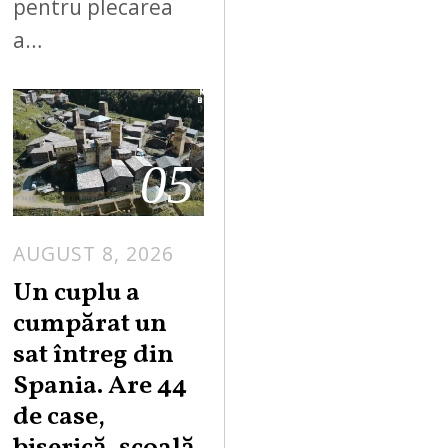
pentru plecarea
a…
05
AUGUST 8, 2026
Un cuplu a
cumpărat un
sat întreg din
Spania. Are 44
de case,