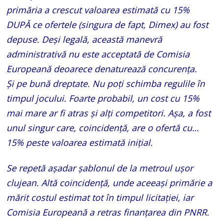
primăria a crescut valoarea estimată cu 15%
DUPĂ ce ofertele (singura de fapt, Dimex) au fost
depuse. Deși legală, această manevră
administrativă nu este acceptată de Comisia
Europeană deoarece denaturează concurența.
Și pe bună dreptate. Nu poți schimba regulile în
timpul jocului. Foarte probabil, un cost cu 15%
mai mare ar fi atras și alți competitori. Așa, a fost
unul singur care, coincidență, are o ofertă cu…
15% peste valoarea estimată inițial.
Se repetă așadar șablonul de la metroul ușor
clujean. Altă coincidență, unde aceeași primărie a
mărit costul estimat tot în timpul licitației, iar
Comisia Europeană a retras finanțarea din PNRR.