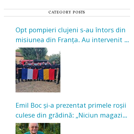
CATEGORY POSTS
Opt pompieri clujeni s-au întors din
misiunea din Franța. Au intervenit la
incendii de vegetație și pădure
Emil Boc și-a prezentat primele roșii
culese din grădină: „Niciun magazin
nu poate oferi această satisfacție”