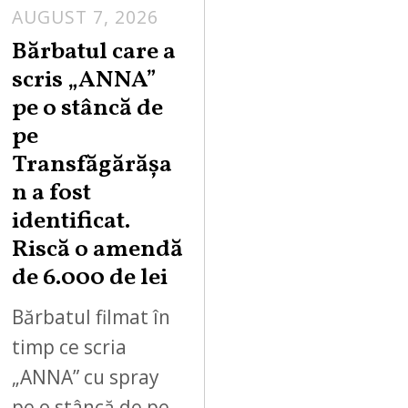
AUGUST 7, 2026
Bărbatul care a
scris „ANNA”
pe o stâncă de
pe
Transfăgărășa
n a fost
identificat.
Riscă o amendă
de 6.000 de lei
Bărbatul filmat în
timp ce scria
„ANNA” cu spray
pe o stâncă de pe