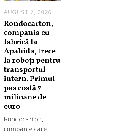
AUGUST 7, 2026
A
U
Rondocarton,
G
compania cu
U
fabrică la
S
Apahida, trece
T
la roboți pentru
7
,
transportul
2
intern. Primul
0
pas costă 7
2
milioane de
6
euro
Rondocarton,
companie care