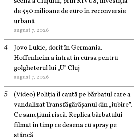
scenă a Clujului, prin RIVUS, investiția
de 550 milioane de euro în reconversie
urbană
august 7, 2026
Jovo Lukic, dorit în Germania.
Hoffenheim a intrat în cursa pentru
golgheterul lui „U” Cluj
august 7, 2026
(Video) Poliția îl caută pe bărbatul care a
vandalizat Transfăgărășanul din „iubire”.
Ce sancțiuni riscă. Replica bărbatului
filmat în timp ce desena cu spray pe
stâncă