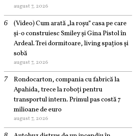
august 7, 2026
(Video) Cum arată „la roşu” casa pe care
şi-o construiesc Smiley şi Gina Pistol în
Ardeal. Trei dormitoare, living spațios și
sobă
august 7, 2026
Rondocarton, compania cu fabrică la
Apahida, trece la roboți pentru
transportul intern. Primul pas costă 7
milioane de euro
august 7, 2026
Autobuz distrus de un incendiu în