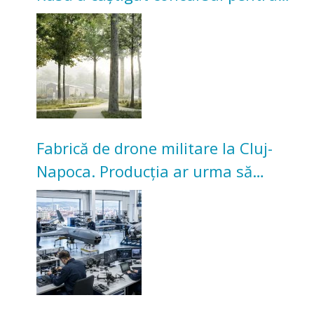
transformarea Grădinii Casei
Universitarilor
Fabrică de drone militare la Cluj-
Napoca. Producția ar urma să
înceapă în toamna acestui an