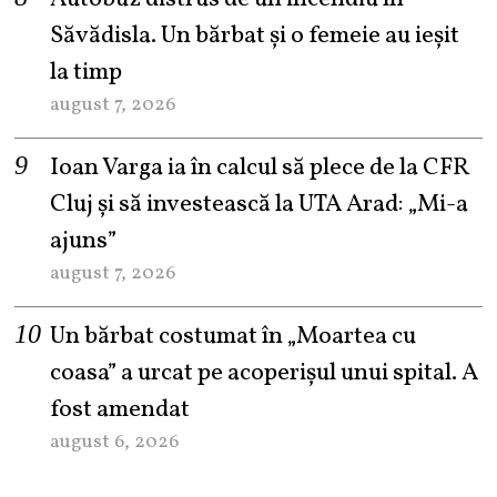
Săvădisla. Un bărbat și o femeie au ieșit
la timp
august 7, 2026
Ioan Varga ia în calcul să plece de la CFR
Cluj și să investească la UTA Arad: „Mi-a
ajuns”
august 7, 2026
Un bărbat costumat în „Moartea cu
coasa” a urcat pe acoperișul unui spital. A
fost amendat
august 6, 2026