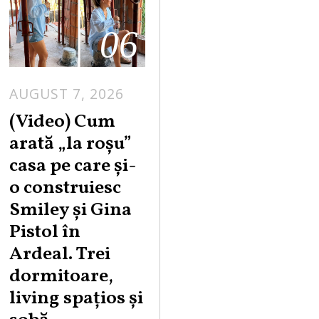
06
AUGUST 7, 2026
(Video) Cum
arată „la roşu”
casa pe care şi-
o construiesc
Smiley şi Gina
Pistol în
Ardeal. Trei
dormitoare,
living spațios și