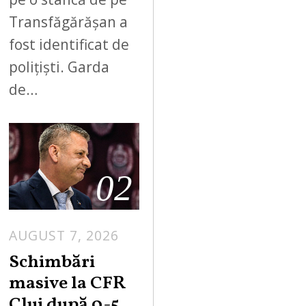
Transfăgărășan a
fost identificat de
polițiști. Garda
de…
02
AUGUST 7, 2026
Schimbări
masive la CFR
Cluj după 0-5