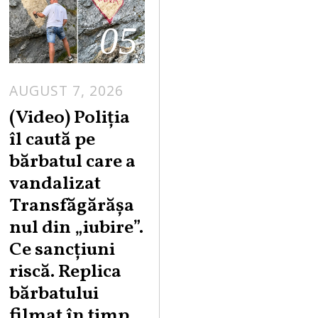
05
AUGUST 7, 2026
A
U
(Video) Poliția
G
îl caută pe
U
bărbatul care a
S
vandalizat
T
Transfăgărășa
7
,
nul din „iubire”.
2
Ce sancțiuni
0
riscă. Replica
2
bărbatului
6
filmat în timp