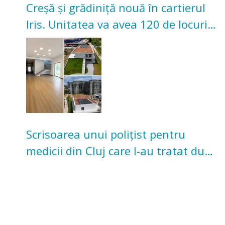
Creșă și grădiniță nouă în cartierul
Iris. Unitatea va avea 120 de locuri
pentru copii
Scrisoarea unui polițist pentru
medicii din Cluj care l-au tratat după
un accident: „Nu m-am simțit un
număr”