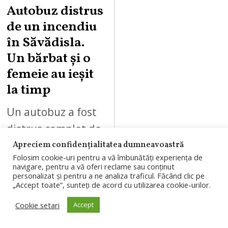
Autobuz distrus
de un incendiu
în Săvădisla.
Un bărbat și o
femeie au ieșit
la timp
Un autobuz a fost
distrus complet de
un incendiu
Apreciem confidențialitatea dumneavoastră
Folosim cookie-uri pentru a vă îmbunătăți experiența de
izbucnit în
navigare, pentru a vă oferi reclame sau conținut
personalizat și pentru a ne analiza traficul. Făcând clic pe
Săvădisla. Un
„Accept toate”, sunteți de acord cu utilizarea cookie-urilor.
bărbat și o femeie
Cookie setari
Accept
au reușit să se