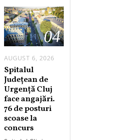
04
AUGUST 6, 2026
Spitalul
Județean de
Urgență Cluj
face angajări.
76 de posturi
scoase la
concurs