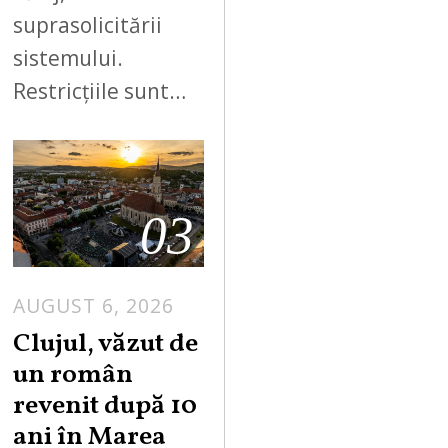
suprasolicitării
sistemului.
Restricțiile sunt…
03
AUGUST 6, 2026
Clujul, văzut de
un român
revenit după 10
ani în Marea