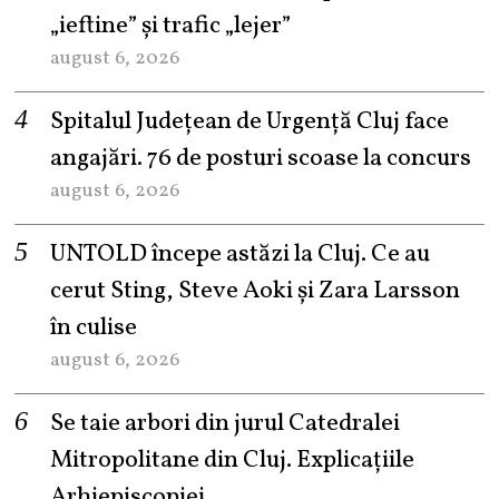
„ieftine” și trafic „lejer”
august 6, 2026
Spitalul Județean de Urgență Cluj face
angajări. 76 de posturi scoase la concurs
august 6, 2026
UNTOLD începe astăzi la Cluj. Ce au
cerut Sting, Steve Aoki și Zara Larsson
în culise
august 6, 2026
Se taie arbori din jurul Catedralei
Mitropolitane din Cluj. Explicațiile
Arhiepiscopiei