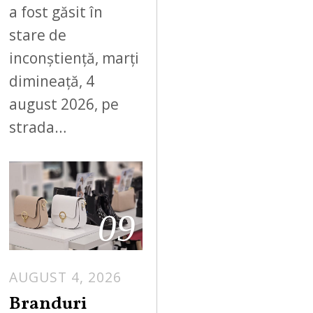
a fost găsit în
stare de
inconștiență, marți
dimineață, 4
august 2026, pe
strada…
09
AUGUST 4, 2026
Branduri