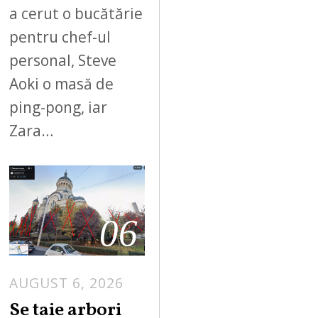
a cerut o bucătărie
pentru chef-ul
personal, Steve
Aoki o masă de
ping-pong, iar
Zara…
06
AUGUST 6, 2026
Se taie arbori