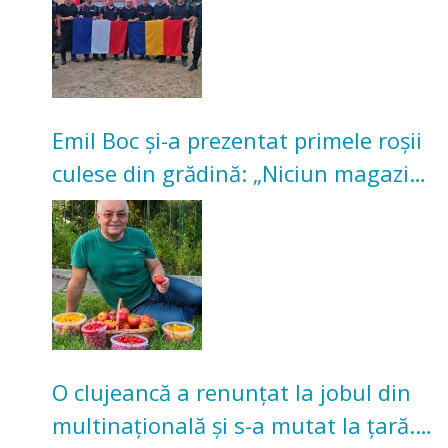
Emil Boc și-a prezentat primele roșii
culese din grădină: „Niciun magazin
nu poate oferi această satisfacție”
O clujeancă a renunțat la jobul din
multinațională și s-a mutat la țară.