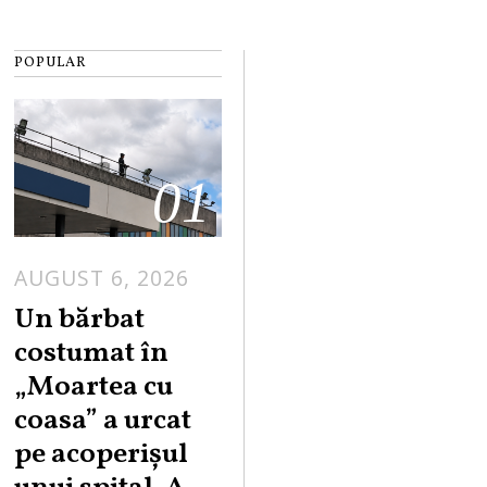
POPULAR
01
AUGUST 6, 2026
Un bărbat
costumat în
„Moartea cu
coasa” a urcat
pe acoperișul