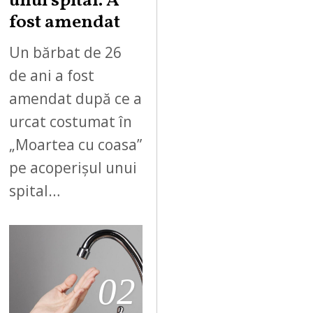
unui spital. A
fost amendat
Un bărbat de 26
de ani a fost
amendat după ce a
urcat costumat în
„Moartea cu coasa”
pe acoperișul unui
spital…
02