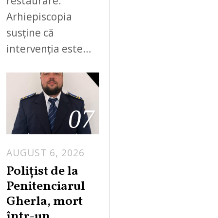
restaurare.
Arhiepiscopia
susține că
intervenția este…
07
AUGUST 6, 2026
Polițist de la
Penitenciarul
Gherla, mort
într-un