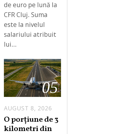
de euro pe lună la
CFR Cluj. Suma
este la nivelul
salariului atribuit
lui…
05
AUGUST 8, 2026
A
U
O porțiune de 3
G
kilometri din
U