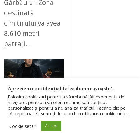
Gârbăului. Zona
destinată
cimitirului va avea
8.610 metri
pătrați…
08
Apreciem confidențialitatea dumneavoastră
Folosim cookie-uri pentru a vă îmbunătăți experiența de
navigare, pentru a vă oferi reclame sau conținut
personalizat și pentru a ne analiza traficul. Făcând clic pe
AUGUST 8, 2026
„Accept toate”, sunteți de acord cu utilizarea cookie-urilor.
Marius
Cookie setari
Accept
Șumudică,