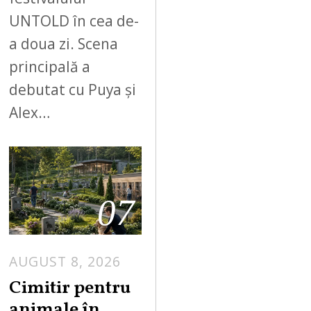
UNTOLD în cea de-
a doua zi. Scena
principală a
debutat cu Puya și
Alex…
07
AUGUST 8, 2026
Cimitir pentru
animale în