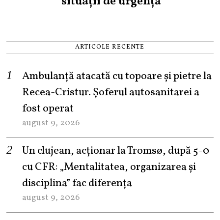
situații de urgență
ARTICOLE RECENTE
Ambulanță atacată cu topoare și pietre la
Recea-Cristur. Șoferul autosanitarei a
fost operat
august 9, 2026
Un clujean, acționar la Tromsø, după 5-0
cu CFR: „Mentalitatea, organizarea și
disciplina” fac diferența
august 9, 2026