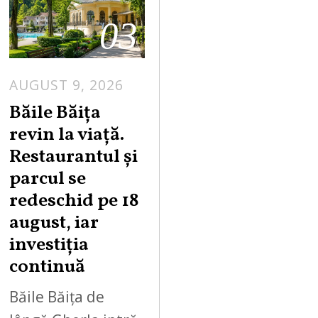
03
AUGUST 9, 2026
A
U
Băile Băița
G
revin la viață.
U
Restaurantul și
S
parcul se
T
redeschid pe 18
9
,
august, iar
2
investiția
0
continuă
2
6
Băile Băița de