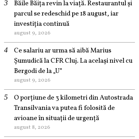
Băile Băița revin la viață. Restaurantul și
parcul se redeschid pe 18 august, iar
investiția continuă
august 9, 2026
Ce salariu ar urma să aibă Marius
Șumudică la CFR Cluj. La același nivel cu
Bergodi de la „U”
august 9, 2026
O porțiune de 3 kilometri din Autostrada
Transilvania va putea fi folosită de
avioane în situații de urgență
august 8, 2026