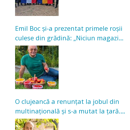
Emil Boc și-a prezentat primele roșii
culese din grădină: „Niciun magazin
nu poate oferi această satisfacție”
O clujeancă a renunțat la jobul din
multinațională și s-a mutat la țară.
Acum cultivă legume în grădina