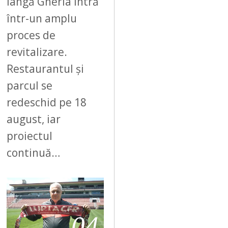
lângă Gherla intră
într-un amplu
proces de
revitalizare.
Restaurantul și
parcul se
redeschid pe 18
august, iar
proiectul
continuă…
04