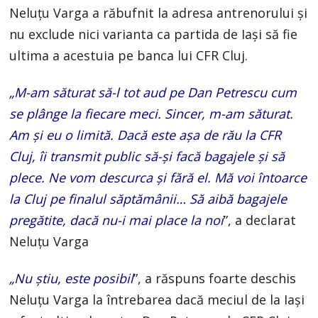
Neluțu Varga a răbufnit la adresa antrenorului și
nu exclude nici varianta ca partida de Iași să fie
ultima a acestuia pe banca lui CFR Cluj.
„M-am săturat să-l tot aud pe Dan Petrescu cum
se plânge la fiecare meci. Sincer, m-am săturat.
Am și eu o limită. Dacă este așa de rău la CFR
Cluj, îi transmit public să-și facă bagajele și să
plece. Ne vom descurca și fără el. Mă voi întoarce
la Cluj pe finalul săptămânii… Să aibă bagajele
pregătite, dacă nu-i mai place la noi
”, a declarat
Neluțu Varga
„Nu știu, este posibil
”, a răspuns foarte deschis
Neluțu Varga la întrebarea dacă meciul de la Iași