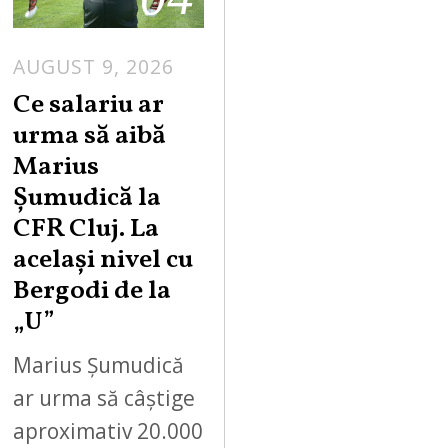
AUGUST 9, 2026
Ce salariu ar
urma să aibă
Marius
Șumudică la
CFR Cluj. La
același nivel cu
Bergodi de la
„U”
Marius Șumudică
ar urma să câștige
aproximativ 20.000