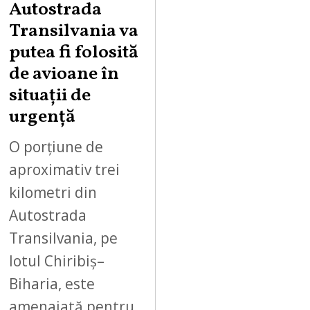
Autostrada
S
Transilvania va
T
putea fi folosită
8
,
de avioane în
2
situații de
0
urgență
2
6
O porțiune de
aproximativ trei
kilometri din
Autostrada
Transilvania, pe
lotul Chiribiș–
Biharia, este
amenajată pentru