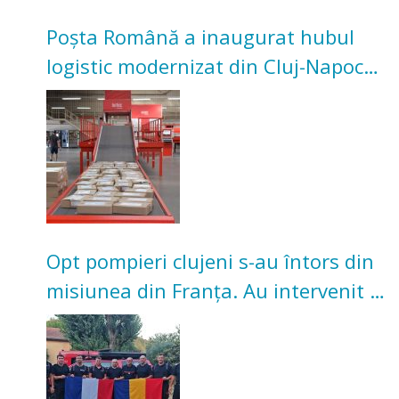
Poșta Română a inaugurat hubul
logistic modernizat din Cluj-Napoca.
Investiție de 3 milioane de euro
Opt pompieri clujeni s-au întors din
misiunea din Franța. Au intervenit la
incendii de vegetație și pădure