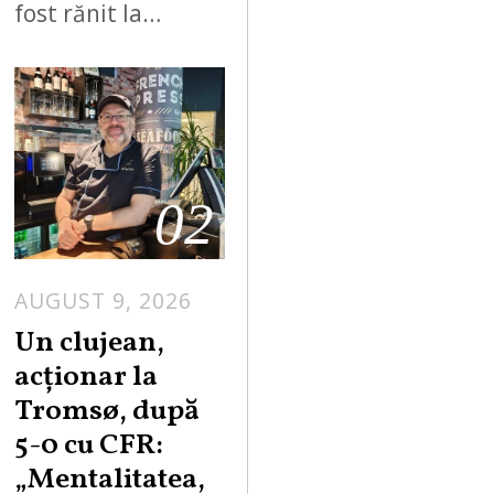
fost rănit la…
02
AUGUST 9, 2026
Un clujean,
acționar la
Tromsø, după
5-0 cu CFR:
„Mentalitatea,