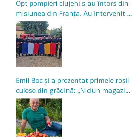
Opt pompieri clujeni s-au întors din
misiunea din Franța. Au intervenit la
incendii de vegetație și pădure
Emil Boc și-a prezentat primele roșii
culese din grădină: „Niciun magazin
nu poate oferi această satisfacție”