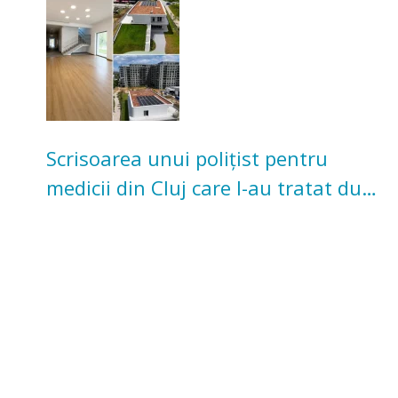
Scrisoarea unui polițist pentru
medicii din Cluj care l-au tratat după
un accident: „Nu m-am simțit un
număr”