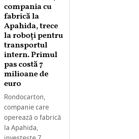
G
compania cu
U
fabrică la
S
Apahida, trece
T
la roboți pentru
7
,
transportul
2
intern. Primul
0
pas costă 7
2
milioane de
6
euro
Rondocarton,
companie care
operează o fabrică
la Apahida,
investește 7