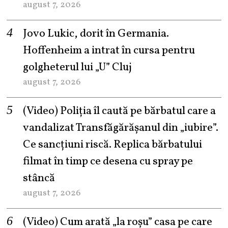
august 7, 2026
Jovo Lukic, dorit în Germania.
Hoffenheim a intrat în cursa pentru
golgheterul lui „U” Cluj
august 7, 2026
(Video) Poliția îl caută pe bărbatul care a
vandalizat Transfăgărășanul din „iubire”.
Ce sancțiuni riscă. Replica bărbatului
filmat în timp ce desena cu spray pe
stâncă
august 7, 2026
(Video) Cum arată „la roşu” casa pe care