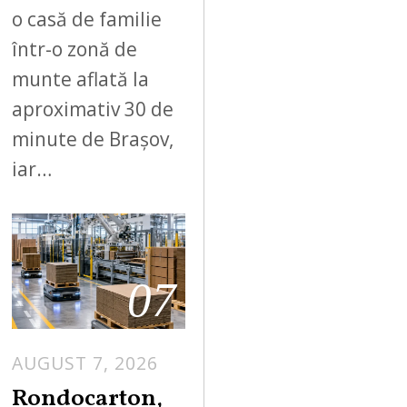
o casă de familie
într-o zonă de
munte aflată la
aproximativ 30 de
minute de Brașov,
iar…
07
AUGUST 7, 2026
A
U
Rondocarton,