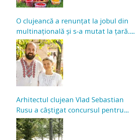
O clujeancă a renunțat la jobul din
multinațională și s-a mutat la țară.
Acum cultivă legume în grădina
bunicilor
Arhitectul clujean Vlad Sebastian
Rusu a câștigat concursul pentru
transformarea Grădinii Casei
Universitarilor