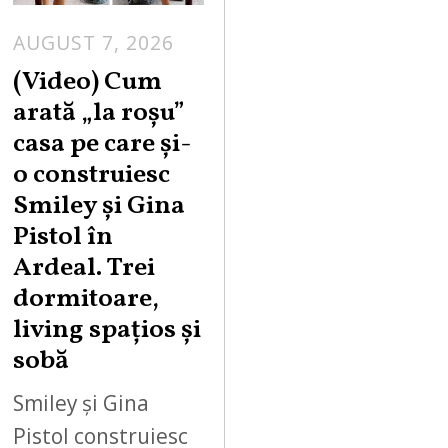
AUGUST 7, 2026
(Video) Cum
arată „la roşu”
casa pe care şi-
o construiesc
Smiley şi Gina
Pistol în
Ardeal. Trei
dormitoare,
living spațios și
sobă
Smiley și Gina
Pistol construiesc