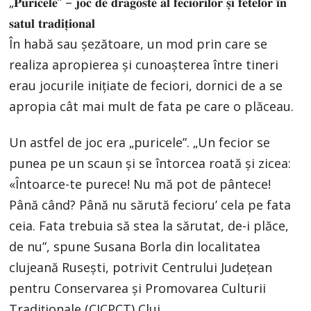
„𝐏𝐮𝐫𝐢𝐜𝐞𝐥𝐞” – 𝐣𝐨𝐜 𝐝𝐞 𝐝𝐫𝐚𝐠𝐨𝐬𝐭𝐞 𝐚𝐥 𝐟𝐞𝐜𝐢𝐨𝐫𝐢𝐥𝐨𝐫 𝐬̦𝐢 𝐟𝐞𝐭𝐞𝐥𝐨𝐫 𝐢̂𝐧
𝐬𝐚𝐭𝐮𝐥 𝐭𝐫𝐚𝐝𝐢𝐭̦𝐢𝐨𝐧𝐚𝐥
În habă sau șezătoare, un mod prin care se
realiza apropierea și cunoașterea între tineri
erau jocurile inițiate de feciori, dornici de a se
apropia cât mai mult de fata pe care o plăceau.
Un astfel de joc era „puricele”. „Un fecior se
punea pe un scaun și se întorcea roată și zicea:
«Întoarce-te purece! Nu mă pot de pântece!
Până când? Până nu sărută fecioru’ cela pe fata
ceia. Fata trebuia să stea la sărutat, de-i plăce,
de nu”, spune Susana Borla din localitatea
clujeană Rusești, potrivit Centrului Județean
pentru Conservarea și Promovarea Culturii
Tradiționale (CJCPCT) Cluj.