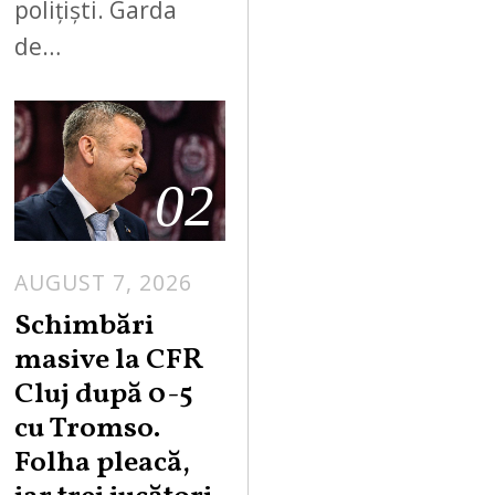
polițiști. Garda
de…
02
AUGUST 7, 2026
Schimbări
masive la CFR
Cluj după 0-5
cu Tromso.
Folha pleacă,