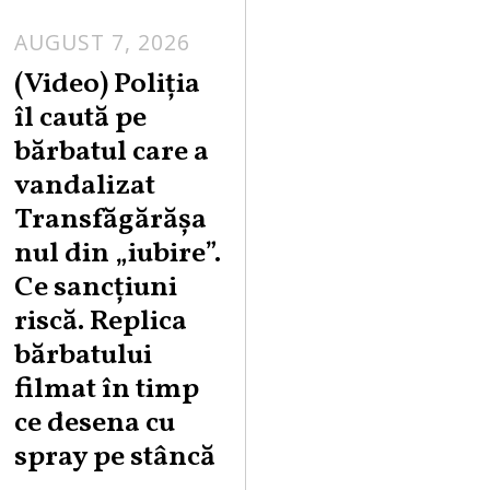
AUGUST 7, 2026
A
U
(Video) Poliția
G
îl caută pe
U
bărbatul care a
S
vandalizat
T
Transfăgărășa
7
,
nul din „iubire”.
2
Ce sancțiuni
0
riscă. Replica
2
bărbatului
6
filmat în timp
ce desena cu
spray pe stâncă