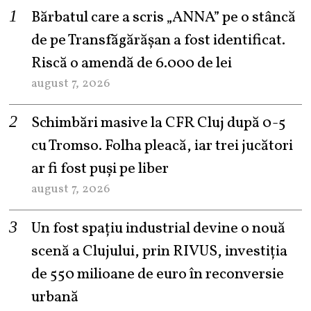
Bărbatul care a scris „ANNA” pe o stâncă
de pe Transfăgărășan a fost identificat.
Riscă o amendă de 6.000 de lei
august 7, 2026
Schimbări masive la CFR Cluj după 0-5
cu Tromso. Folha pleacă, iar trei jucători
ar fi fost puși pe liber
august 7, 2026
Un fost spațiu industrial devine o nouă
scenă a Clujului, prin RIVUS, investiția
de 550 milioane de euro în reconversie
urbană