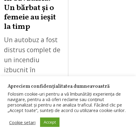
Un bărbat și o
femeie au ieșit
la timp
Un autobuz a fost
distrus complet de
un incendiu
izbucnit în
Săvădisla. Un
Apreciem confidențialitatea dumneavoastră
bărbat și o femeie
Folosim cookie-uri pentru a vă îmbunătăți experiența de
au reușit să se
navigare, pentru a vă oferi reclame sau conținut
personalizat și pentru a ne analiza traficul. Făcând clic pe
autoevacueze…
„Accept toate”, sunteți de acord cu utilizarea cookie-urilor.
Cookie setari
Accept