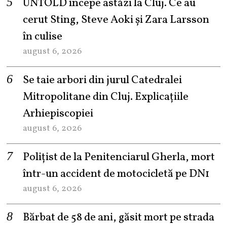
UNTOLD începe astăzi la Cluj. Ce au
cerut Sting, Steve Aoki și Zara Larsson
în culise
august 6, 2026
Se taie arbori din jurul Catedralei
Mitropolitane din Cluj. Explicațiile
Arhiepiscopiei
august 6, 2026
Polițist de la Penitenciarul Gherla, mort
într-un accident de motocicletă pe DN1
august 6, 2026
Bărbat de 58 de ani, găsit mort pe strada