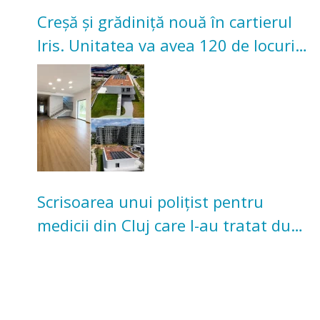
Creșă și grădiniță nouă în cartierul
Iris. Unitatea va avea 120 de locuri
pentru copii
Scrisoarea unui polițist pentru
medicii din Cluj care l-au tratat după
un accident: „Nu m-am simțit un
număr”