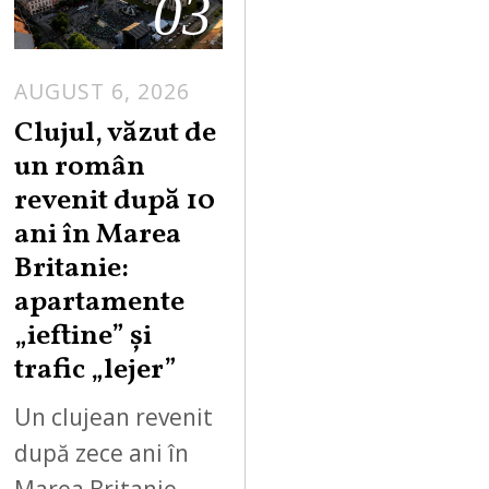
03
AUGUST 6, 2026
Clujul, văzut de
un român
revenit după 10
ani în Marea
Britanie:
apartamente
„ieftine” și
trafic „lejer”
Un clujean revenit
după zece ani în
Marea Britanie