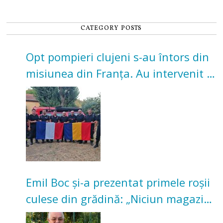
CATEGORY POSTS
Opt pompieri clujeni s-au întors din
misiunea din Franța. Au intervenit la
incendii de vegetație și pădure
Emil Boc și-a prezentat primele roșii
culese din grădină: „Niciun magazin
nu poate oferi această satisfacție”