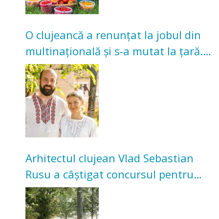
O clujeancă a renunțat la jobul din
multinațională și s-a mutat la țară.
Acum cultivă legume în grădina
bunicilor
Arhitectul clujean Vlad Sebastian
Rusu a câștigat concursul pentru
transformarea Grădinii Casei
Universitarilor