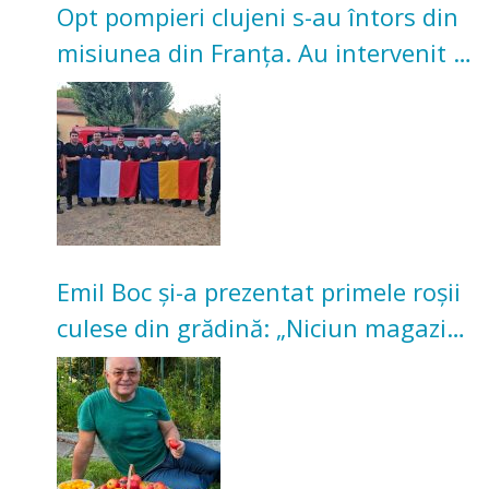
Opt pompieri clujeni s-au întors din
misiunea din Franța. Au intervenit la
incendii de vegetație și pădure
Emil Boc și-a prezentat primele roșii
culese din grădină: „Niciun magazin
nu poate oferi această satisfacție”