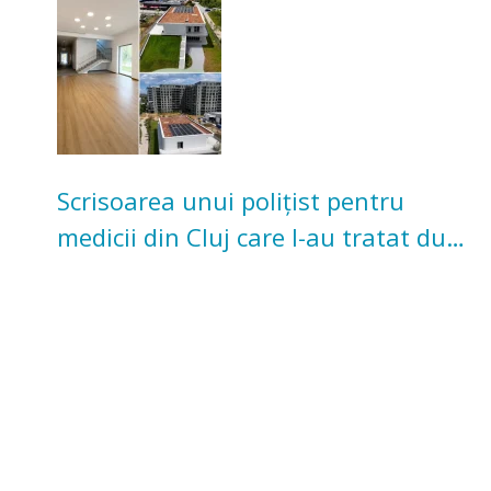
Scrisoarea unui polițist pentru
medicii din Cluj care l-au tratat după
un accident: „Nu m-am simțit un
număr”