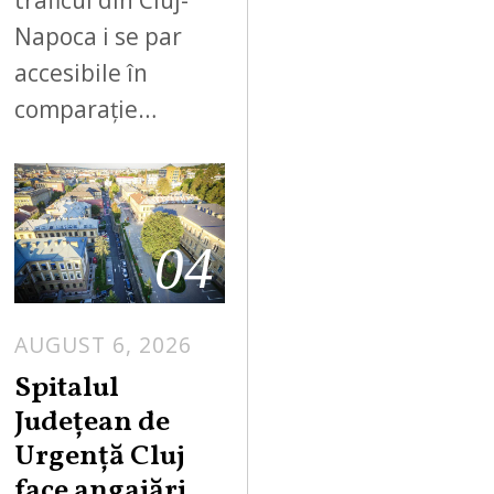
Napoca i se par
accesibile în
comparație…
04
AUGUST 6, 2026
Spitalul
Județean de
Urgență Cluj
face angajări.