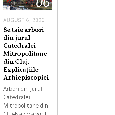
06
AUGUST 6, 2026
Se taie arbori
din jurul
Catedralei
Mitropolitane
din Cluj.
Explicațiile
Arhiepiscopiei
Arbori din jurul
Catedralei
Mitropolitane din
Cluj-Napoca vor fi