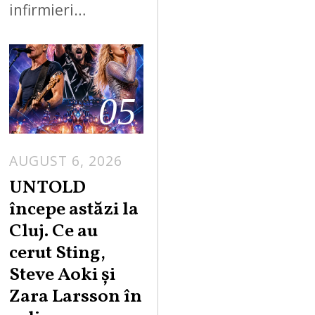
infirmieri…
05
AUGUST 6, 2026
UNTOLD
începe astăzi la
Cluj. Ce au
cerut Sting,
Steve Aoki și
Zara Larsson în