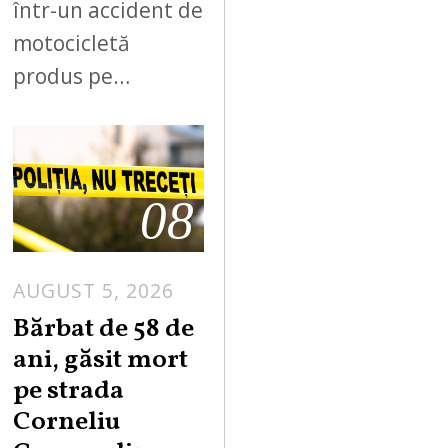
într-un accident de
motocicletă
produs pe…
08
AUGUST 5, 2026
Bărbat de 58 de
ani, găsit mort
pe strada
Corneliu