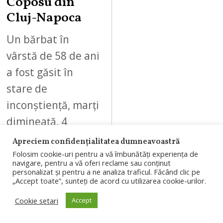
Coposu din
Cluj-Napoca
Un bărbat în
vârstă de 58 de ani
a fost găsit în
stare de
inconștiență, marți
dimineață, 4
august 2026, pe
Apreciem confidențialitatea dumneavoastră
strada…
Folosim cookie-uri pentru a vă îmbunătăți experiența de
navigare, pentru a vă oferi reclame sau conținut
personalizat și pentru a ne analiza traficul. Făcând clic pe
„Accept toate”, sunteți de acord cu utilizarea cookie-urilor.
Cookie setari
Accept