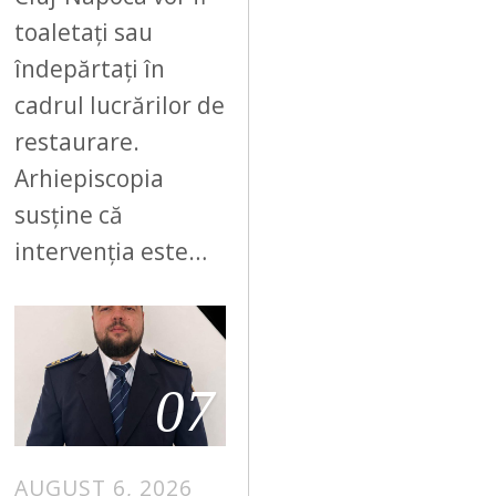
toaletați sau
îndepărtați în
cadrul lucrărilor de
restaurare.
Arhiepiscopia
susține că
intervenția este…
07
AUGUST 6, 2026