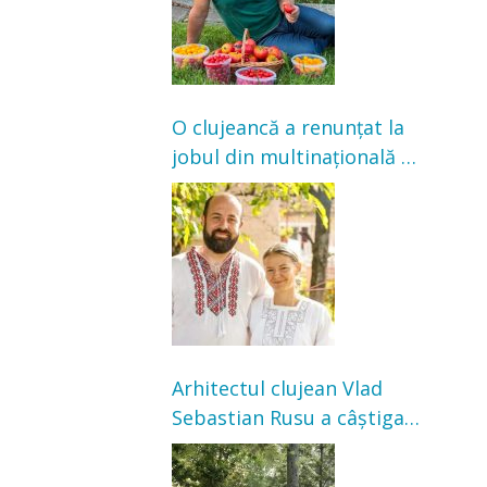
O clujeancă a renunțat la
jobul din multinațională și
s-a mutat la țară. Acum
cultivă legume în grădina
bunicilor
Arhitectul clujean Vlad
Sebastian Rusu a câștigat
concursul pentru
transformarea Grădinii