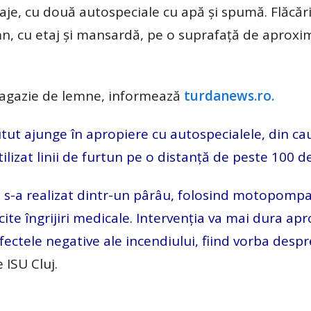
paje, cu două autospeciale cu apă și spumă. Flăcări
mn, cu etaj și mansardă, pe o suprafață de aproxi
 magazie de lemne, informează
turdanews.ro.
utut ajunge în apropiere cu autospecialele, din ca
utilizat linii de furtun pe o distanță de peste 100 d
ă s-a realizat dintr-un pârâu, folosind motopompa
cite îngrijiri medicale. Intervenția va mai dura ap
fectele negative ale incendiului, fiind vorba despr
 ISU Cluj.