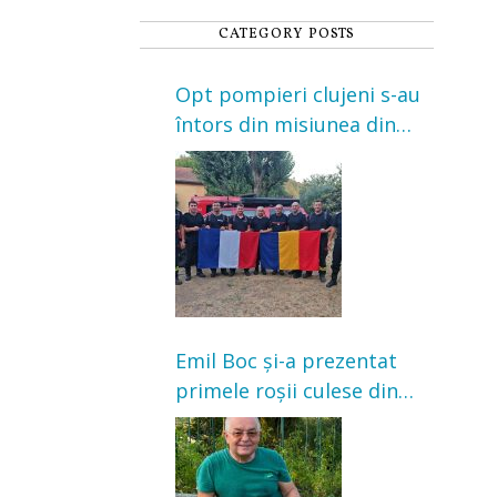
CATEGORY POSTS
Opt pompieri clujeni s-au
întors din misiunea din
Franța. Au intervenit la
incendii de vegetație și
pădure
Emil Boc și-a prezentat
primele roșii culese din
grădină: „Niciun magazin
nu poate oferi această
satisfacție”