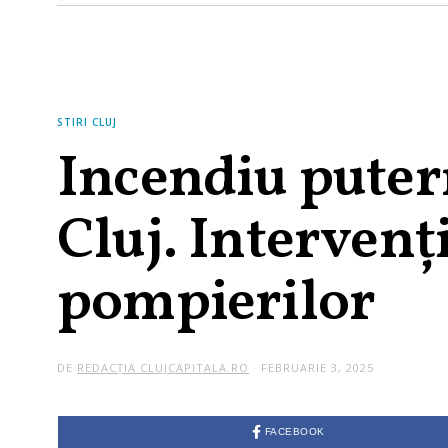
STIRI CLUJ
Incendiu putern
Cluj. Intervenț
pompierilor
DE
REDACȚIA CLUJCAPITALA.RO
FEBRUARIE 3, 2025
FACEBOOK