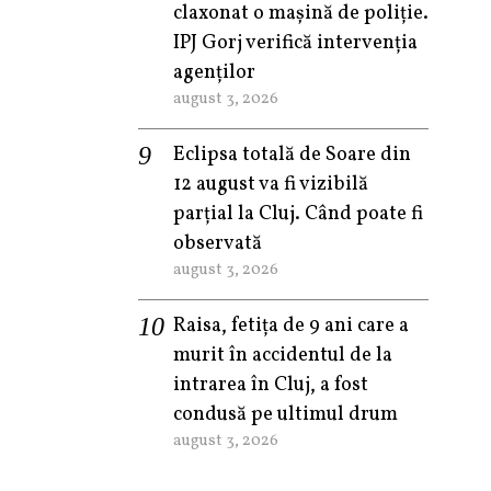
claxonat o mașină de poliție.
IPJ Gorj verifică intervenția
agenților
august 3, 2026
Eclipsa totală de Soare din
12 august va fi vizibilă
parțial la Cluj. Când poate fi
observată
august 3, 2026
Raisa, fetița de 9 ani care a
murit în accidentul de la
intrarea în Cluj, a fost
condusă pe ultimul drum
august 3, 2026