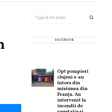
n
FACEBOOK
Opt pompieri
clujeni s-au
întors din
misiunea din
Franța. Au
intervenit la
incendii de
vegetație și