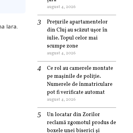
august 4, 2026
Prețurile apartamentelor
a Iara.
din Cluj au scăzut ușor în
iulie. Topul celor mai
scumpe zone
august 4, 2026
Ce rol au camerele montate
pe mașinile de poliție.
Numerele de înmatriculare
pot fi verificate automat
august 4, 2026
Un locatar din Zorilor
reclamă zgomotul produs de
boxele unei biserici și