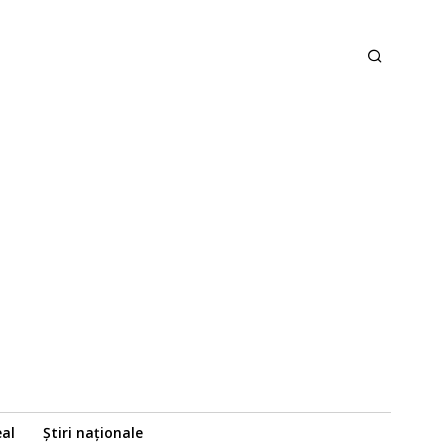
eal
Știri naționale