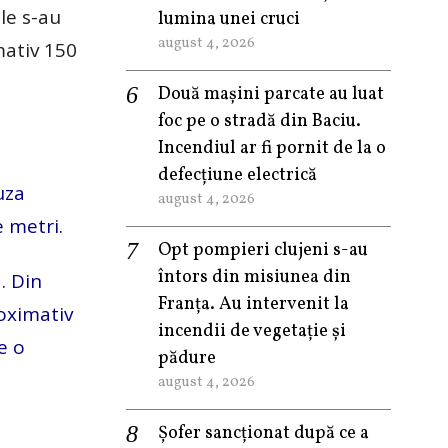
le s-au
lumina unei cruci
august 4, 2026
mativ 150
Două mașini parcate au luat
foc pe o stradă din Baciu.
Incendiul ar fi pornit de la o
defecțiune electrică
uza
august 4, 2026
e metri.
Opt pompieri clujeni s-au
întors din misiunea din
. Din
Franța. Au intervenit la
roximativ
incendii de vegetație și
e o
pădure
august 4, 2026
Șofer sancționat după ce a