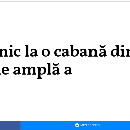
ic la o cabană di
ie amplă a
MESSENGER