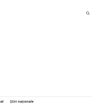
eal
Știri naționale