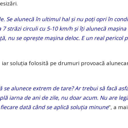
esizări.
. Se alunecă în ultimul hal și nu poți opri în condi
 7 străzi circuli cu 5-10 km/h și îți alunecă mașina
nță, nu se oprește mașina deloc. E un real pericol p
 iar soluția folosită pe drumuri provoacă aluneca
să se alunece extrem de tare? Ar trebui să facă asf
plă iarna de ani de zile, nu doar acum. Nu are leg
de fiecare dată când se aplică soluția minune
”, a mai