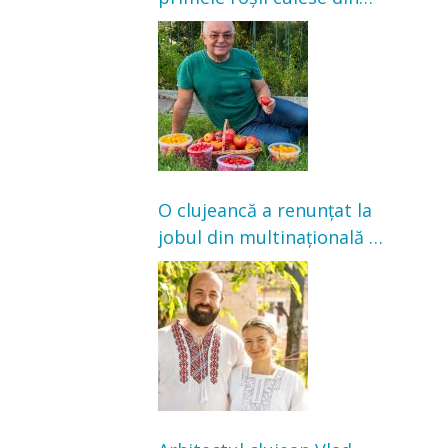
grădină: „Niciun magazin
nu poate oferi această
satisfacție”
O clujeancă a renunțat la
jobul din multinațională și
s-a mutat la țară. Acum
cultivă legume în grădina
bunicilor