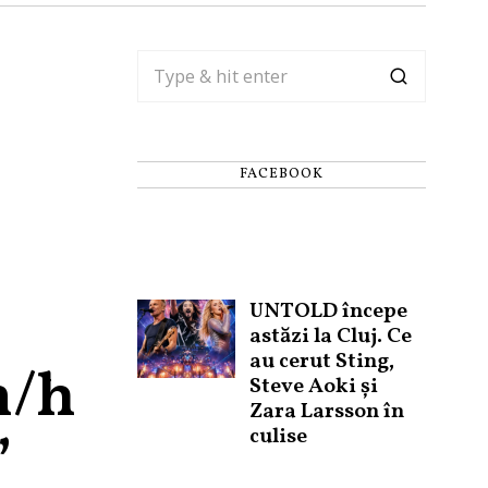
FACEBOOK
u
UNTOLD începe
astăzi la Cluj. Ce
au cerut Sting,
m/h
Steve Aoki și
Zara Larsson în
culise
”