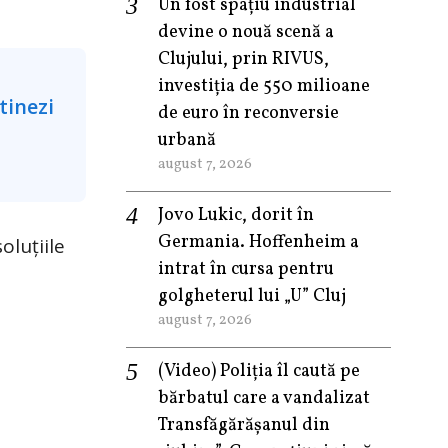
Un fost spațiu industrial
devine o nouă scenă a
Clujului, prin RIVUS,
investiția de 550 milioane
de euro în reconversie
urbană
august 7, 2026
Jovo Lukic, dorit în
Germania. Hoffenheim a
oluțiile
intrat în cursa pentru
golgheterul lui „U” Cluj
august 7, 2026
(Video) Poliția îl caută pe
bărbatul care a vandalizat
Transfăgărășanul din