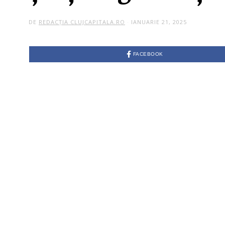
DE
REDACȚIA CLUJCAPITALA.RO
IANUARIE 21, 2025
FACEBOOK