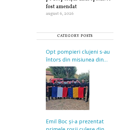
fost amendat
august 6, 2026
CATEGORY POSTS
Opt pompieri clujeni s-au
întors din misiunea din
Franța. Au intervenit la
incendii de vegetație și
pădure
Emil Boc și-a prezentat
primele roșii culese din