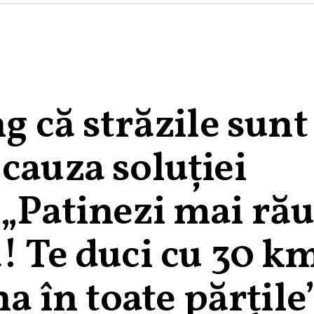
g că străzile sunt
cauza soluției
 „Patinezi mai ră
! Te duci cu 30 k
na în toate părțile