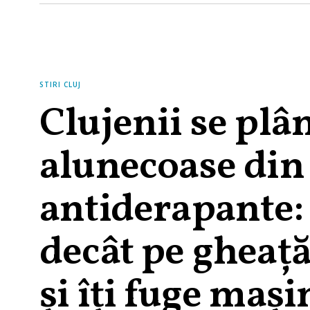
STIRI CLUJ
Clujenii se plân
alunecoase din 
antiderapante:
decât pe gheață
și îți fuge mași