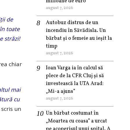
milioane de euro
august 7, 2026
ții de
Autobuz distrus de un
 în toate
incendiu în Săvădisla. Un
e străzi!
bărbat și o femeie au ieșit la
timp
august 7, 2026
rea chiar
Ioan Varga ia în calcul să
plece de la CFR Cluj și să
investească la UTA Arad:
altul mai
„Mi-a ajuns”
ătură cu
august 7, 2026
 scris un
Un bărbat costumat în
„Moartea cu coasa” a urcat
pe acoperișul unui spital. A