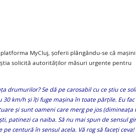
 platforma MyCluj, șoferii plângându-se că mașini
știa solicită autorităților măsuri urgente pentru
ța drumurilor? Se dă pe carosabil cu ce știu ce sol
 30 km/h și îți fuge mașina în toate părțile. Eu fac
tuare și sunt oameni care merg pe jos (dimineața l
ti, patinezi ca naiba. Să nu mai spun de sensul gi
e pe centură în sensul acela. Vă rog să faceți ceva!