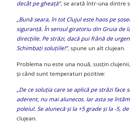
decât pe gheață”
, se arată într-una dintre s
„Bună seara, în tot Clujul este haos pe șosele
siguranță. În sensul giratoriu din Gruia de la
direcțiile. Pe străzi, dacă pui frână de urge
Schimbați soluțiile!”
, spune un alt clujean.
Problema nu este una nouă, susțin clujenii,
și când sunt temperaturi pozitive:
„De ce soluția care se aplică pe străzi face 
aderent, nu mai alunecos. Iar asta se întâm
poleiul. Se alunecă și la +5 grade și la -5, 
clujean.