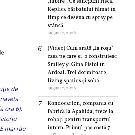
„iubire”. Ce sancțiuni riscă.
Replica bărbatului filmat în
timp ce desena cu spray pe
stâncă
august 7, 2026
(Video) Cum arată „la roşu”
le
casa pe care şi-o construiesc
Smiley şi Gina Pistol în
Ardeal. Trei dormitoare,
living spațios și sobă
uție de
august 7, 2026
 naveta
Rondocarton, compania cu
a ora 6).
fabrică la Apahida, trece la
ratoriu
roboți pentru transportul
intern. Primul pas costă 7
 E mai rău