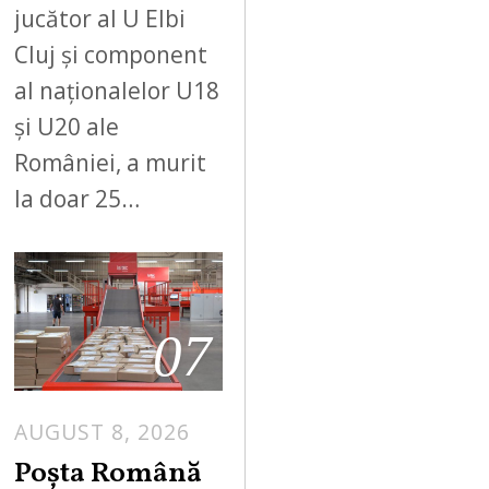
jucător al U Elbi
Cluj și component
al naționalelor U18
și U20 ale
României, a murit
la doar 25…
07
AUGUST 8, 2026
Poșta Română