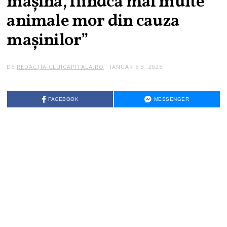
mașina, fiindcă mai multe
animale mor din cauza
mașinilor”
DE
REDACȚIA CLUJCAPITALA.RO
IANUARIE 3, 2025
FACEBOOK
MESSENGER