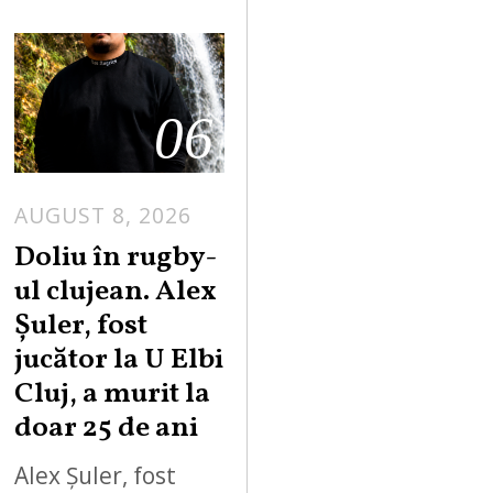
06
AUGUST 8, 2026
Doliu în rugby-
ul clujean. Alex
Șuler, fost
jucător la U Elbi
Cluj, a murit la
doar 25 de ani
Alex Șuler, fost