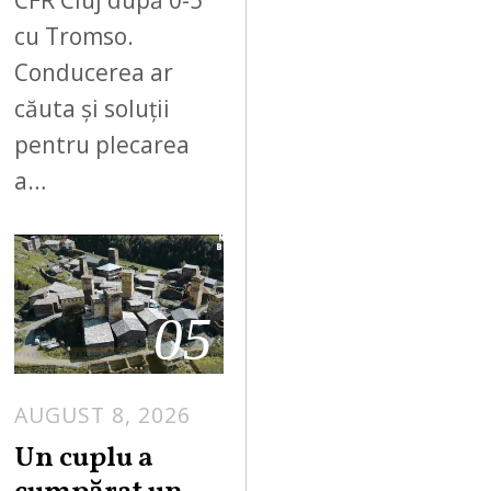
cu Tromso.
Conducerea ar
căuta și soluții
pentru plecarea
a…
05
AUGUST 8, 2026
Un cuplu a