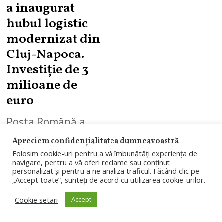
a inaugurat
hubul logistic
modernizat din
Cluj-Napoca.
Investiție de 3
milioane de
euro
Poșta Română a
inaugurat hubul
Apreciem confidențialitatea dumneavoastră
logistic
Folosim cookie-uri pentru a vă îmbunătăți experiența de
navigare, pentru a vă oferi reclame sau conținut
modernizat din
personalizat și pentru a ne analiza traficul. Făcând clic pe
„Accept toate”, sunteți de acord cu utilizarea cookie-urilor.
Cluj-Napoca, în
Cookie setari
Accept
urma unei
investiții anunțate