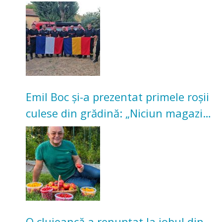
incendii de vegetație și pădure
Emil Boc și-a prezentat primele roșii
culese din grădină: „Niciun magazin
nu poate oferi această satisfacție”
O clujeancă a renunțat la jobul din