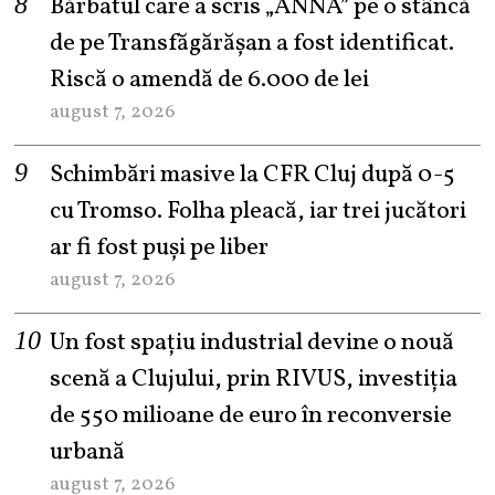
Bărbatul care a scris „ANNA” pe o stâncă
de pe Transfăgărășan a fost identificat.
Riscă o amendă de 6.000 de lei
august 7, 2026
Schimbări masive la CFR Cluj după 0-5
cu Tromso. Folha pleacă, iar trei jucători
ar fi fost puși pe liber
august 7, 2026
Un fost spațiu industrial devine o nouă
scenă a Clujului, prin RIVUS, investiția
de 550 milioane de euro în reconversie
urbană
august 7, 2026