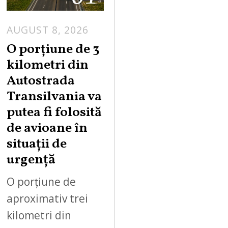
AUGUST 8, 2026
A
U
O porțiune de 3
G
kilometri din
U
Autostrada
S
Transilvania va
T
putea fi folosită
8
,
de avioane în
2
situații de
0
urgență
2
6
O porțiune de
aproximativ trei
kilometri din