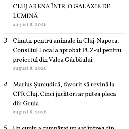
CLUJ ARENA ÎNTR-O GALAXIE DE
LUMINĂ
august 8, 2026
Cimitir pentru animale în Cluj-Napoca.
Consiliul Local a aprobat PUZ-ul pentru
proiectul din Valea Gârbăului
august 8, 2026
Marius Șumudică, favorit să revină la
CFR Cluj. Cinci jucători ar putea pleca
din Gruia
august 8, 2026
Un cuplu a cumpărat un sat întreg din