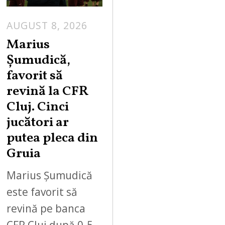
AUGUST 8, 2026
Marius
Șumudică,
favorit să
revină la CFR
Cluj. Cinci
jucători ar
putea pleca din
Gruia
Marius Șumudică
este favorit să
revină pe banca
CFR Cluj după 0-5