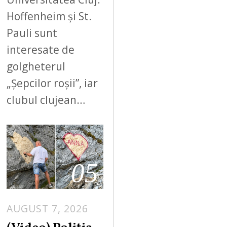
Hoffenheim și St.
Pauli sunt
interesate de
golgheterul
„Șepcilor roșii”, iar
clubul clujean…
05
AUGUST 7, 2026
A
U