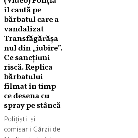
(Video) Poliția
G
îl caută pe
U
bărbatul care a
S
vandalizat
T
Transfăgărășa
7
,
nul din „iubire”.
2
Ce sancțiuni
0
riscă. Replica
2
bărbatului
6
filmat în timp
ce desena cu
spray pe stâncă
Polițiștii și
comisarii Gărzii de