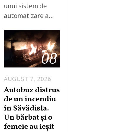
unui sistem de
automatizare a…
08
AUGUST 7, 2026
Autobuz distrus
de un incendiu
în Săvădisla.
Un bărbat și o
femeie au ieșit