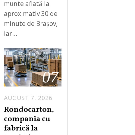
munte aflată la
aproximativ 30 de
minute de Brașov,
iar…
07
AUGUST 7, 2026
A
U
Rondocarton,
G
compania cu
U
fabrică la
S