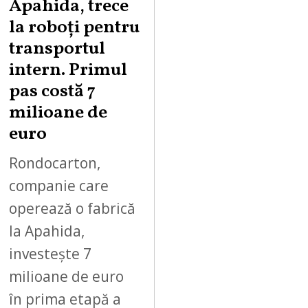
Apahida, trece
T
la roboți pentru
7
,
transportul
2
intern. Primul
0
pas costă 7
2
milioane de
6
euro
Rondocarton,
companie care
operează o fabrică
la Apahida,
investește 7
milioane de euro
în prima etapă a