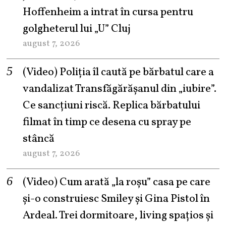
Hoffenheim a intrat în cursa pentru
golgheterul lui „U” Cluj
august 7, 2026
(Video) Poliția îl caută pe bărbatul care a
vandalizat Transfăgărășanul din „iubire”.
Ce sancțiuni riscă. Replica bărbatului
filmat în timp ce desena cu spray pe
stâncă
august 7, 2026
(Video) Cum arată „la roşu” casa pe care
şi-o construiesc Smiley şi Gina Pistol în
Ardeal. Trei dormitoare, living spațios și