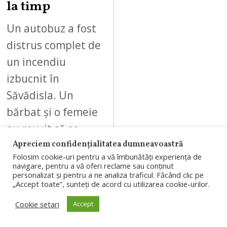
la timp
Un autobuz a fost
distrus complet de
un incendiu
izbucnit în
Săvădisla. Un
bărbat și o femeie
au reușit să se
autoevacueze…
Apreciem confidențialitatea dumneavoastră
Folosim cookie-uri pentru a vă îmbunătăți experiența de
navigare, pentru a vă oferi reclame sau conținut
personalizat și pentru a ne analiza traficul. Făcând clic pe
„Accept toate”, sunteți de acord cu utilizarea cookie-urilor.
Cookie setari
Accept
09