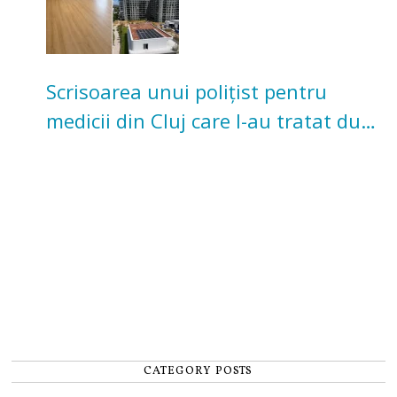
Scrisoarea unui polițist pentru
medicii din Cluj care l-au tratat după
un accident: „Nu m-am simțit un
număr”
CATEGORY POSTS