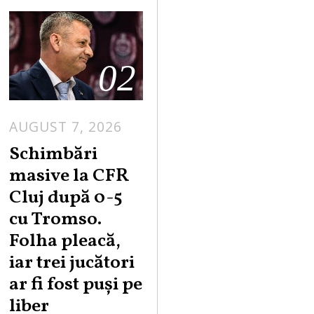
02
AUGUST 7, 2026
Schimbări
masive la CFR
Cluj după 0-5
cu Tromso.
Folha pleacă,
iar trei jucători
ar fi fost puși pe
liber