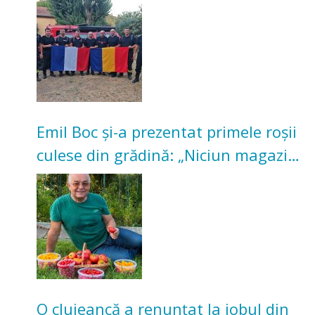
incendii de vegetație și pădure
Emil Boc și-a prezentat primele roșii
culese din grădină: „Niciun magazin
nu poate oferi această satisfacție”
O clujeancă a renunțat la jobul din