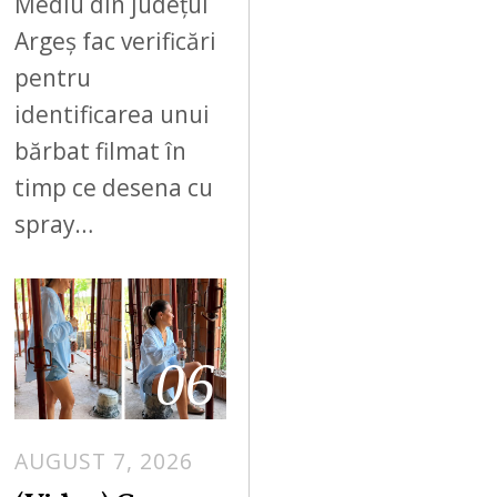
Mediu din județul
Argeș fac verificări
pentru
identificarea unui
bărbat filmat în
timp ce desena cu
spray…
06
AUGUST 7, 2026