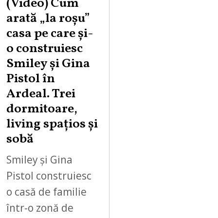
(Video) Cum
arată „la roşu”
casa pe care şi-
o construiesc
Smiley şi Gina
Pistol în
Ardeal. Trei
dormitoare,
living spațios și
sobă
Smiley și Gina
Pistol construiesc
o casă de familie
într-o zonă de