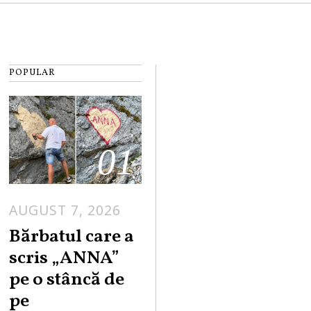
POPULAR
01
AUGUST 7, 2026
Bărbatul care a
scris „ANNA”
pe o stâncă de
pe