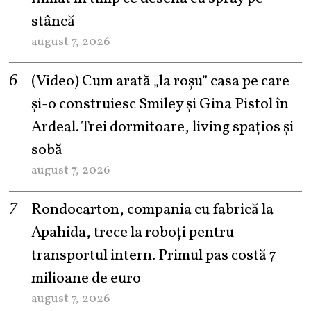
stâncă
august 7, 2026
(Video) Cum arată „la roşu” casa pe care
şi-o construiesc Smiley şi Gina Pistol în
Ardeal. Trei dormitoare, living spațios și
sobă
august 7, 2026
Rondocarton, compania cu fabrică la
Apahida, trece la roboți pentru
transportul intern. Primul pas costă 7
milioane de euro
august 7, 2026