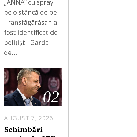
„ANNA” cu spray
pe o stâncă de pe
Transfăgărășan a
fost identificat de
polițiști. Garda
de…
02
AUGUST 7, 2026
Schimbări