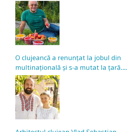
nu poate oferi această satisfacție”
O clujeancă a renunțat la jobul din
multinațională și s-a mutat la țară.
Acum cultivă legume în grădina
bunicilor
Arhitectul clujean Vlad Sebastian