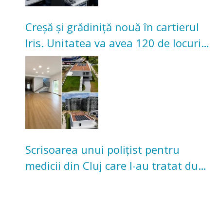
Creșă și grădiniță nouă în cartierul
Iris. Unitatea va avea 120 de locuri
pentru copii
Scrisoarea unui polițist pentru
medicii din Cluj care l-au tratat după
un accident: „Nu m-am simțit un
număr”