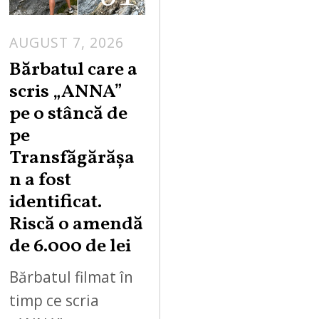
AUGUST 7, 2026
Bărbatul care a
scris „ANNA”
pe o stâncă de
pe
Transfăgărășa
n a fost
identificat.
Riscă o amendă
de 6.000 de lei
Bărbatul filmat în
timp ce scria