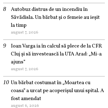
Autobuz distrus de un incendiu în
Săvădisla. Un bărbat și o femeie au ieșit
la timp
august 7, 2026
Ioan Varga ia în calcul să plece de la CFR
Cluj și să investească la UTA Arad: „Mi-a
ajuns”
august 7, 2026
Un bărbat costumat în „Moartea cu
coasa” a urcat pe acoperișul unui spital. A
fost amendat
august 6, 2026