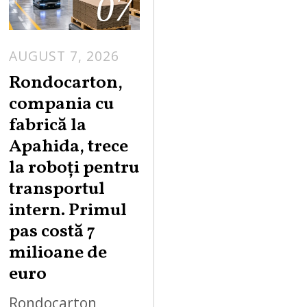
07
AUGUST 7, 2026
A
U
Rondocarton,
G
compania cu
U
fabrică la
S
Apahida, trece
T
la roboți pentru
7
,
transportul
2
intern. Primul
0
pas costă 7
2
milioane de
6
euro
Rondocarton,