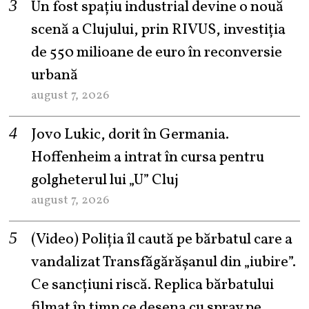
Un fost spațiu industrial devine o nouă
scenă a Clujului, prin RIVUS, investiția
de 550 milioane de euro în reconversie
urbană
august 7, 2026
Jovo Lukic, dorit în Germania.
Hoffenheim a intrat în cursa pentru
golgheterul lui „U” Cluj
august 7, 2026
(Video) Poliția îl caută pe bărbatul care a
vandalizat Transfăgărășanul din „iubire”.
Ce sancțiuni riscă. Replica bărbatului
filmat în timp ce desena cu spray pe