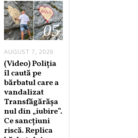
05
AUGUST 7, 2026
A
U
(Video) Poliția
G
îl caută pe
U
bărbatul care a
S
vandalizat
T
Transfăgărășa
7
,
nul din „iubire”.
2
Ce sancțiuni
0
riscă. Replica
2