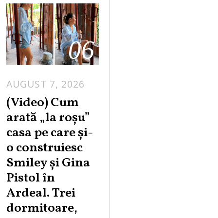
06
AUGUST 7, 2026
(Video) Cum
arată „la roşu”
casa pe care şi-
o construiesc
Smiley şi Gina
Pistol în
Ardeal. Trei
dormitoare,