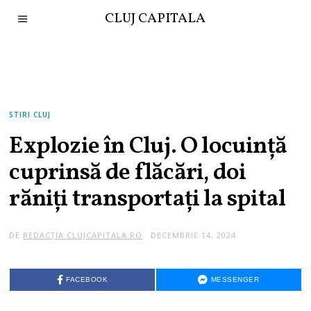
CLUJ CAPITALA
STIRI CLUJ
Explozie în Cluj. O locuință
cuprinsă de flăcări, doi
răniți transportați la spital
DE
REDACȚIA CLUJCAPITALA.RO
DECEMBRIE 14, 2024
D
E
C
E
M
FACEBOOK
MESSENGER
B
R
I