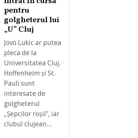
intrat în cursa
pentru
golgheterul lui
„U” Cluj
Jovo Lukic ar putea
pleca de la
Universitatea Cluj.
Hoffenheim și St.
Pauli sunt
interesate de
golgheterul
„Șepcilor roșii”, iar
clubul clujean…