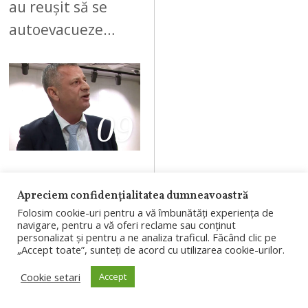
au reușit să se
autoevacueze…
09
AUGUST 7, 2026
Apreciem confidențialitatea dumneavoastră
Ioan Varga ia în
Folosim cookie-uri pentru a vă îmbunătăți experiența de
calcul să plece
navigare, pentru a vă oferi reclame sau conținut
personalizat și pentru a ne analiza traficul. Făcând clic pe
de la CFR Cluj
„Accept toate”, sunteți de acord cu utilizarea cookie-urilor.
și să
Cookie setari
Accept
investească la