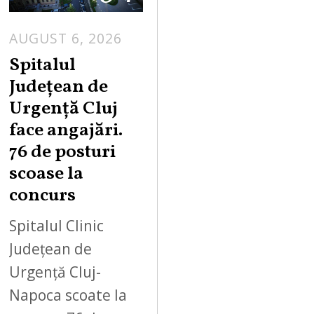
AUGUST 6, 2026
Spitalul
Județean de
Urgență Cluj
face angajări.
76 de posturi
scoase la
concurs
Spitalul Clinic
Județean de
Urgență Cluj-
Napoca scoate la