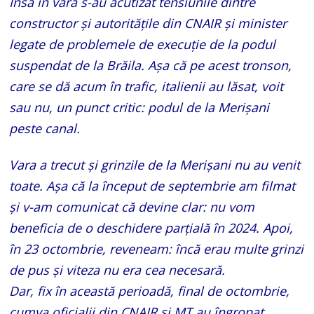
Însă în vară s-au acutizat tensiunile dintre
constructor și autoritățile din CNAIR și minister
legate de problemele de execuție de la podul
suspendat de la Brăila. Așa că pe acest tronson,
care se dă acum în trafic, italienii au lăsat, voit
sau nu, un punct critic: podul de la Merișani
peste canal.
Vara a trecut și grinzile de la Merișani nu au venit
toate. Așa că la început de septembrie am filmat
și v-am comunicat că devine clar: nu vom
beneficia de o deschidere parțială în 2024. Apoi,
în 23 octombrie, reveneam: încă erau multe grinzi
de pus și viteza nu era cea necesară.
Dar, fix în această perioadă, final de octombrie,
cumva oficialii din CNAIR și MT au îngropat