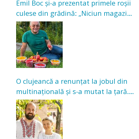
Emil Boc și-a prezentat primele roșii
culese din grădină: „Niciun magazin
nu poate oferi această satisfacție”
O clujeancă a renunțat la jobul din
multinațională și s-a mutat la țară.
Acum cultivă legume în grădina
bunicilor