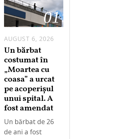
01
AUGUST 6, 2026
Un bărbat
costumat în
„Moartea cu
coasa” a urcat
pe acoperișul
unui spital. A
fost amendat
Un bărbat de 26
de ani a fost