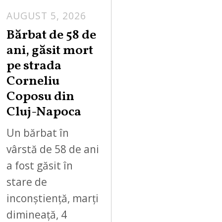
AUGUST 5, 2026
Bărbat de 58 de
ani, găsit mort
pe strada
Corneliu
Coposu din
Cluj-Napoca
Un bărbat în
vârstă de 58 de ani
a fost găsit în
stare de
inconștiență, marți
dimineață, 4