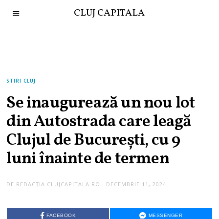
CLUJ CAPITALA
STIRI CLUJ
Se inaugurează un nou lot
din Autostrada care leagă
Clujul de București, cu 9
luni înainte de termen
DE
REDACȚIA CLUJCAPITALA.RO
DECEMBRIE 11, 2024
FACEBOOK
MESSENGER