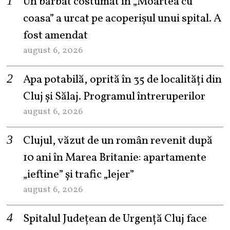
Un bărbat costumat în „Moartea cu
coasa” a urcat pe acoperișul unui spital. A
fost amendat
august 6, 2026
Apa potabilă, oprită în 35 de localități din
Cluj și Sălaj. Programul întreruperilor
august 6, 2026
Clujul, văzut de un român revenit după
10 ani în Marea Britanie: apartamente
„ieftine” și trafic „lejer”
august 6, 2026
Spitalul Județean de Urgență Cluj face