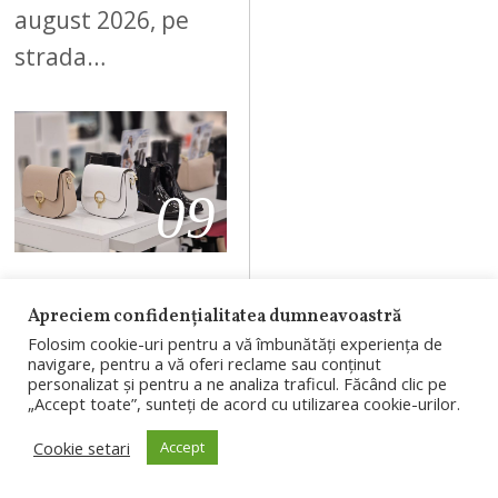
august 2026, pe
strada…
09
AUGUST 4, 2026
Apreciem confidențialitatea dumneavoastră
Branduri
Folosim cookie-uri pentru a vă îmbunătăți experiența de
navigare, pentru a vă oferi reclame sau conținut
românești, în
personalizat și pentru a ne analiza traficul. Făcând clic pe
proiectul
„Accept toate”, sunteți de acord cu utilizarea cookie-urilor.
RIVUS: un nou
Cookie setari
Accept
concept al