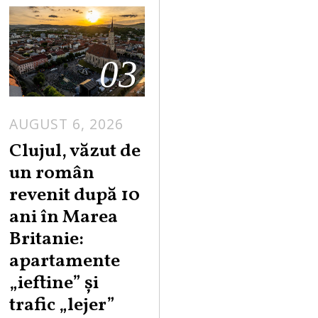
03
AUGUST 6, 2026
Clujul, văzut de
un român
revenit după 10
ani în Marea
Britanie:
apartamente
„ieftine” și
trafic „lejer”