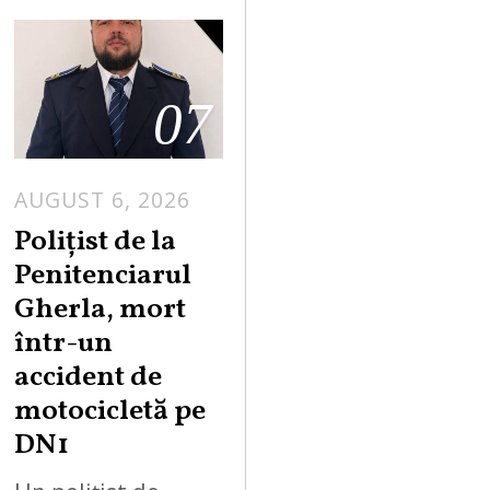
07
AUGUST 6, 2026
Polițist de la
Penitenciarul
Gherla, mort
într-un
accident de
motocicletă pe
DN1