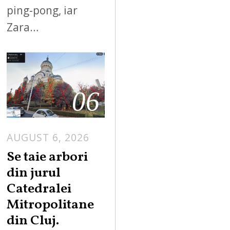
ping-pong, iar
Zara…
06
AUGUST 6, 2026
Se taie arbori
din jurul
Catedralei
Mitropolitane
din Cluj.