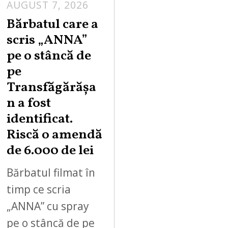
AUGUST 7, 2026
Bărbatul care a
scris „ANNA”
pe o stâncă de
pe
Transfăgărășa
n a fost
identificat.
Riscă o amendă
de 6.000 de lei
Bărbatul filmat în
timp ce scria
„ANNA” cu spray
pe o stâncă de pe