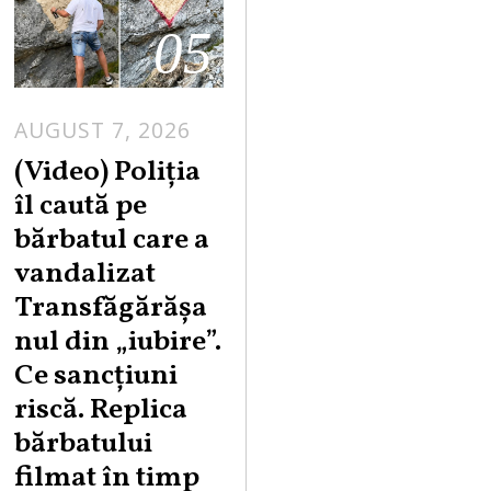
05
AUGUST 7, 2026
A
U
(Video) Poliția
G
îl caută pe
U
bărbatul care a
S
vandalizat
T
Transfăgărășa
7
,
nul din „iubire”.
2
Ce sancțiuni
0
riscă. Replica
2
bărbatului
6
filmat în timp