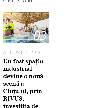
Costa și Andre…
03
AUGUST 7, 2026
Un fost spațiu
industrial
devine o nouă
scenă a
Clujului, prin
RIVUS,
investiția de