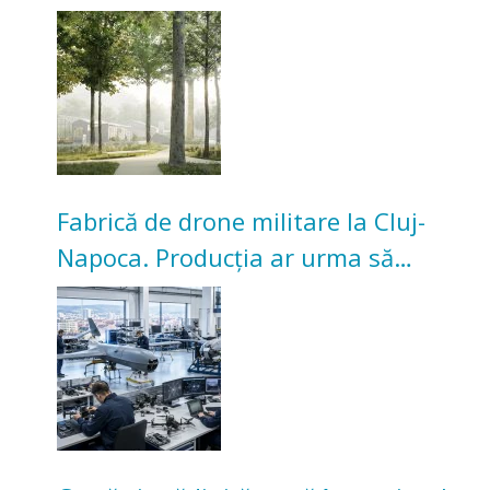
transformarea Grădinii Casei
Universitarilor
Fabrică de drone militare la Cluj-
Napoca. Producția ar urma să
înceapă în toamna acestui an