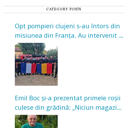
CATEGORY POSTS
Opt pompieri clujeni s-au întors din
misiunea din Franța. Au intervenit la
incendii de vegetație și pădure
Emil Boc și-a prezentat primele roșii
culese din grădină: „Niciun magazin
nu poate oferi această satisfacție”