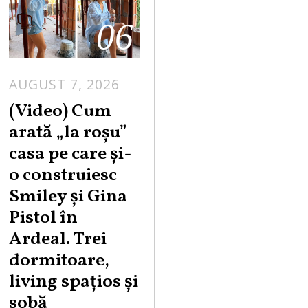
06
AUGUST 7, 2026
(Video) Cum
arată „la roşu”
casa pe care şi-
o construiesc
Smiley şi Gina
Pistol în
Ardeal. Trei
dormitoare,
living spațios și
sobă