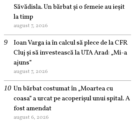
Săvădisla. Un bărbat și o femeie au ieșit
la timp
august 7, 2026
Ioan Varga ia în calcul să plece de la CFR
Cluj și să investească la UTA Arad: „Mi-a
ajuns”
august 7, 2026
Un bărbat costumat în „Moartea cu
coasa” a urcat pe acoperișul unui spital. A
fost amendat
august 6, 2026