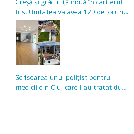
Creșă și grădiniță nouă în cartierul
Iris. Unitatea va avea 120 de locuri
pentru copii
Scrisoarea unui polițist pentru
medicii din Cluj care l-au tratat după
un accident: „Nu m-am simțit un
număr”