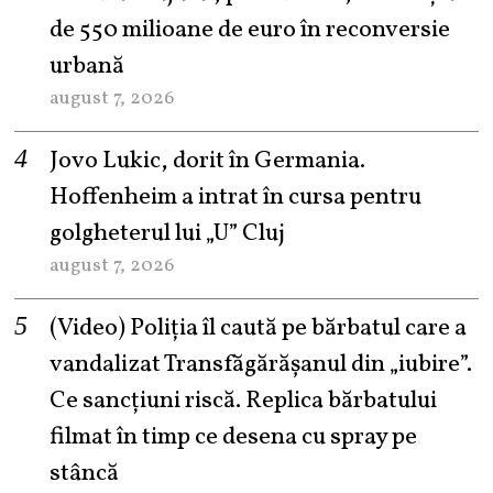
de 550 milioane de euro în reconversie
urbană
august 7, 2026
Jovo Lukic, dorit în Germania.
Hoffenheim a intrat în cursa pentru
golgheterul lui „U” Cluj
august 7, 2026
(Video) Poliția îl caută pe bărbatul care a
vandalizat Transfăgărășanul din „iubire”.
Ce sancțiuni riscă. Replica bărbatului
filmat în timp ce desena cu spray pe
stâncă