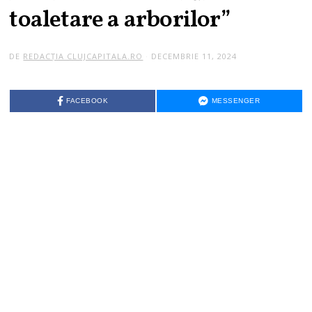
toaletare a arborilor”
DE
REDACȚIA CLUJCAPITALA.RO
DECEMBRIE 11, 2024
FACEBOOK
MESSENGER