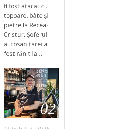
fi fost atacat cu
topoare, bâte și
pietre la Recea-
Cristur. Șoferul
autosanitarei a
fost rănit la…
02
AUGUST 9, 2026