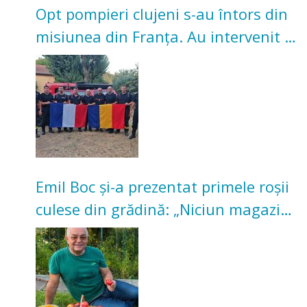
Opt pompieri clujeni s-au întors din
misiunea din Franța. Au intervenit la
incendii de vegetație și pădure
Emil Boc și-a prezentat primele roșii
culese din grădină: „Niciun magazin
nu poate oferi această satisfacție”