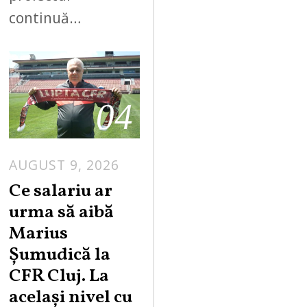
continuă…
04
AUGUST 9, 2026
Ce salariu ar
urma să aibă
Marius
Șumudică la
CFR Cluj. La
același nivel cu