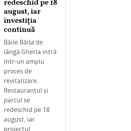
redeschid pe 18
9
,
august, iar
2
investiția
0
continuă
2
6
Băile Băița de
lângă Gherla intră
într-un amplu
proces de
revitalizare.
Restaurantul și
parcul se
redeschid pe 18
august, iar
proiectul