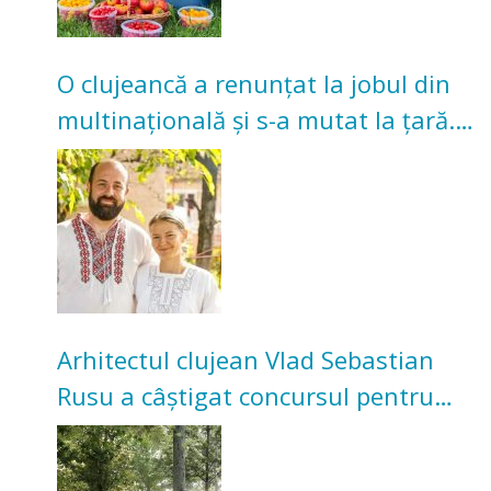
O clujeancă a renunțat la jobul din
multinațională și s-a mutat la țară.
Acum cultivă legume în grădina
bunicilor
Arhitectul clujean Vlad Sebastian
Rusu a câștigat concursul pentru
transformarea Grădinii Casei
Universitarilor