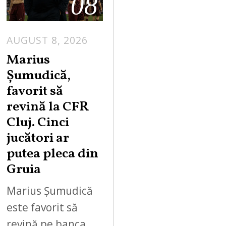
08
AUGUST 8, 2026
Marius
Șumudică,
favorit să
revină la CFR
Cluj. Cinci
jucători ar
putea pleca din
Gruia
Marius Șumudică
este favorit să
revină pe banca