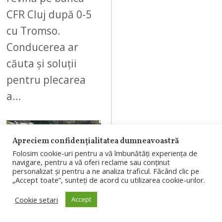
CFR Cluj după 0-5
cu Tromso.
Conducerea ar
căuta și soluții
pentru plecarea
a…
Apreciem confidențialitatea dumneavoastră
Folosim cookie-uri pentru a vă îmbunătăți experiența de
09
navigare, pentru a vă oferi reclame sau conținut
personalizat și pentru a ne analiza traficul. Făcând clic pe
„Accept toate”, sunteți de acord cu utilizarea cookie-urilor.
Cookie setari
Accept
AUGUST 8, 2026
Un cuplu a