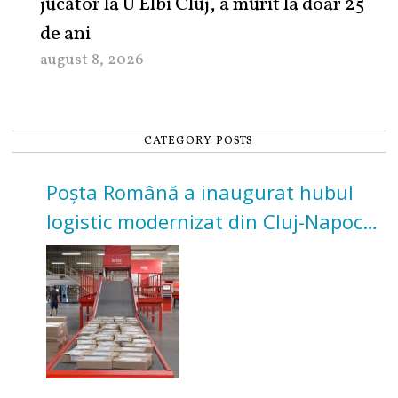
jucător la U Elbi Cluj, a murit la doar 25
de ani
august 8, 2026
CATEGORY POSTS
Poșta Română a inaugurat hubul
logistic modernizat din Cluj-Napoca.
Investiție de 3 milioane de euro