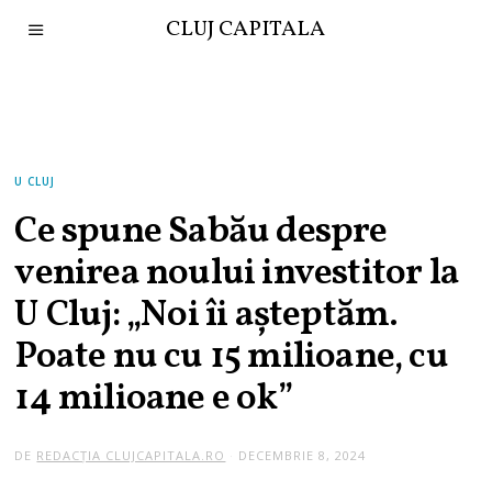
CLUJ CAPITALA
U CLUJ
Ce spune Sabău despre
venirea noului investitor la
U Cluj: „Noi îi așteptăm.
Poate nu cu 15 milioane, cu
14 milioane e ok”
DE
REDACȚIA CLUJCAPITALA.RO
DECEMBRIE 8, 2024