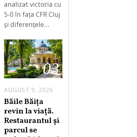
analizat victoria cu
5-0 în fața CFR Cluj
și diferențele…
03
AUGUST 9, 2026
A
U
Băile Băița
G
revin la viață.
U
Restaurantul și
S
parcul se
T