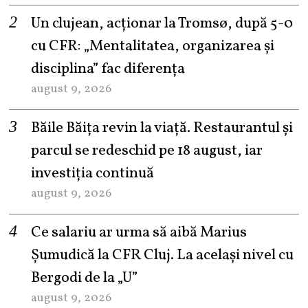
Un clujean, acționar la Tromsø, după 5-0
cu CFR: „Mentalitatea, organizarea și
disciplina” fac diferența
august 9, 2026
Băile Băița revin la viață. Restaurantul și
parcul se redeschid pe 18 august, iar
investiția continuă
august 9, 2026
Ce salariu ar urma să aibă Marius
Șumudică la CFR Cluj. La același nivel cu
Bergodi de la „U”
august 9, 2026