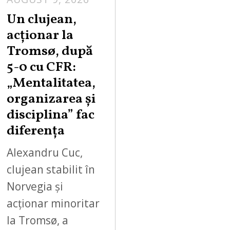
Un clujean,
acționar la
Tromsø, după
5-0 cu CFR:
„Mentalitatea,
organizarea și
disciplina” fac
diferența
Alexandru Cuc,
clujean stabilit în
Norvegia și
acționar minoritar
la Tromsø, a