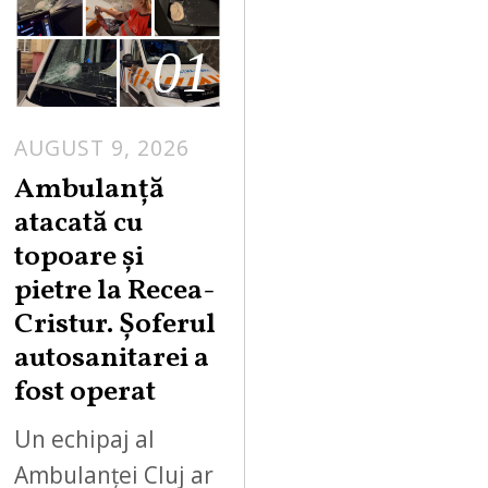
01
AUGUST 9, 2026
Ambulanță
atacată cu
topoare și
pietre la Recea-
Cristur. Șoferul
autosanitarei a
fost operat
Un echipaj al
Ambulanței Cluj ar