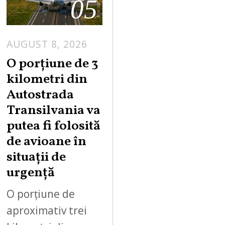
05
AUGUST 8, 2026
A
U
O porțiune de 3
G
kilometri din
U
Autostrada
S
Transilvania va
T
putea fi folosită
8
,
de avioane în
2
situații de
0
urgență
2
6
O porțiune de
aproximativ trei