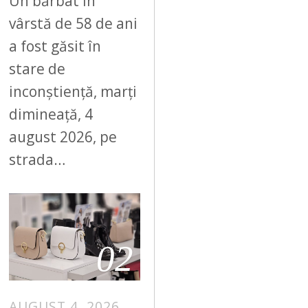
Un bărbat în
vârstă de 58 de ani
a fost găsit în
stare de
inconștiență, marți
dimineață, 4
august 2026, pe
strada…
02
AUGUST 4, 2026