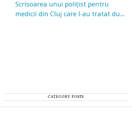
Scrisoarea unui polițist pentru
medicii din Cluj care l-au tratat după
un accident: „Nu m-am simțit un
număr”
CATEGORY POSTS