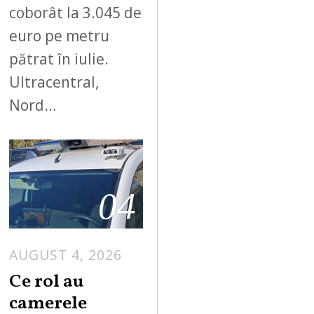
coborât la 3.045 de
euro pe metru
pătrat în iulie.
Ultracentral,
Nord…
04
AUGUST 4, 2026
Ce rol au
camerele