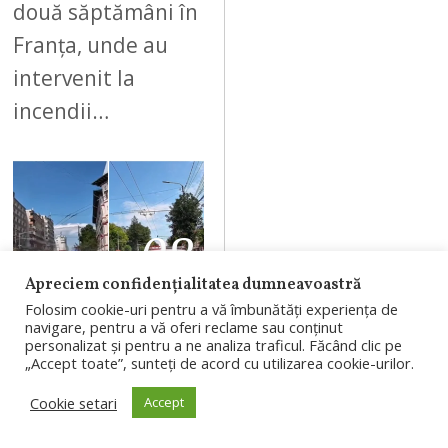
două săptămâni în
Franța, unde au
intervenit la
incendii…
08
Apreciem confidențialitatea dumneavoastră
Folosim cookie-uri pentru a vă îmbunătăți experiența de
AUGUST 3, 2026
navigare, pentru a vă oferi reclame sau conținut
personalizat și pentru a ne analiza traficul. Făcând clic pe
Șofer
„Accept toate”, sunteți de acord cu utilizarea cookie-urilor.
sancționat
Cookie setari
Accept
după ce a