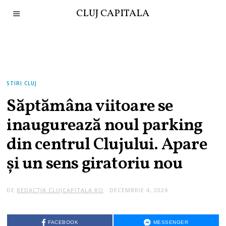
CLUJ CAPITALA
STIRI CLUJ
Săptămâna viitoare se
inaugurează noul parking
din centrul Clujului. Apare
și un sens giratoriu nou
DE
REDACȚIA CLUJCAPITALA.RO
DECEMBRIE 4, 2024
FACEBOOK
MESSENGER