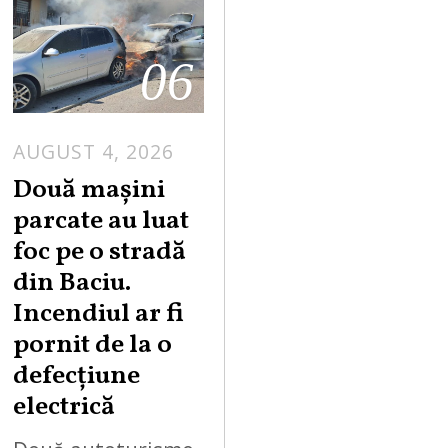
06
AUGUST 4, 2026
Două mașini
parcate au luat
foc pe o stradă
din Baciu.
Incendiul ar fi
pornit de la o
defecțiune
electrică