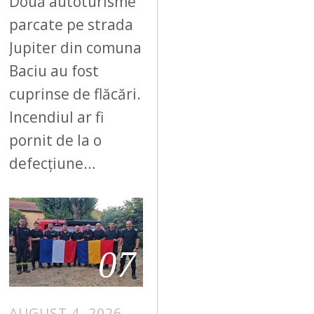
Două autoturisme
parcate pe strada
Jupiter din comuna
Baciu au fost
cuprinse de flăcări.
Incendiul ar fi
pornit de la o
defecțiune…
07
AUGUST 4, 2026