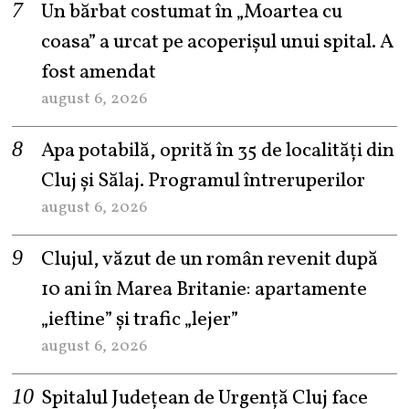
Un bărbat costumat în „Moartea cu
coasa” a urcat pe acoperișul unui spital. A
fost amendat
august 6, 2026
Apa potabilă, oprită în 35 de localități din
Cluj și Sălaj. Programul întreruperilor
august 6, 2026
Clujul, văzut de un român revenit după
10 ani în Marea Britanie: apartamente
„ieftine” și trafic „lejer”
august 6, 2026
Spitalul Județean de Urgență Cluj face