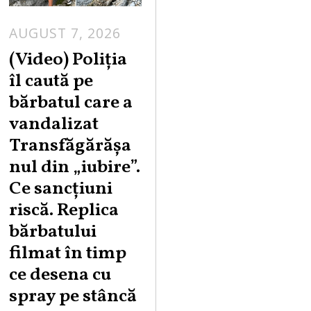
AUGUST 7, 2026
A
U
(Video) Poliția
G
îl caută pe
U
bărbatul care a
S
vandalizat
T
Transfăgărășa
7
,
nul din „iubire”.
2
Ce sancțiuni
0
riscă. Replica
2
bărbatului
6
filmat în timp
ce desena cu
spray pe stâncă