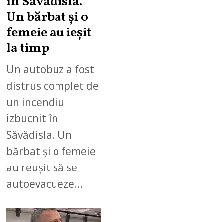
în Săvădisla.
Un bărbat și o
femeie au ieșit
la timp
Un autobuz a fost
distrus complet de
un incendiu
izbucnit în
Săvădisla. Un
bărbat și o femeie
au reușit să se
autoevacueze…