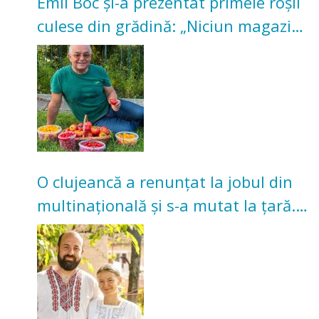
Emil Boc și-a prezentat primele roșii
culese din grădină: „Niciun magazin
nu poate oferi această satisfacție”
O clujeancă a renunțat la jobul din
multinațională și s-a mutat la țară.
Acum cultivă legume în grădina
bunicilor