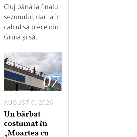
Cluj până la finalul
sezonului, dar ia în
calcul să plece din
Gruia și să…
07
AUGUST 6, 2026
Un bărbat
costumat în
„Moartea cu