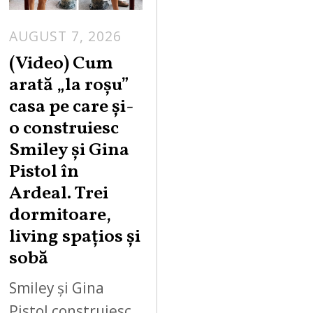
AUGUST 7, 2026
(Video) Cum
arată „la roşu”
casa pe care şi-
o construiesc
Smiley şi Gina
Pistol în
Ardeal. Trei
dormitoare,
living spațios și
sobă
Smiley și Gina
Pistol construiesc