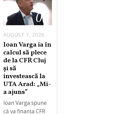
06
AUGUST 7, 2026
Ioan Varga ia în
calcul să plece
de la CFR Cluj
și să
investească la
UTA Arad: „Mi-
a ajuns”
Ioan Varga spune
că va finanța CFR