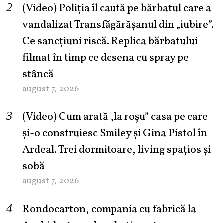
(Video) Poliția îl caută pe bărbatul care a
vandalizat Transfăgărășanul din „iubire”.
Ce sancțiuni riscă. Replica bărbatului
filmat în timp ce desena cu spray pe
stâncă
august 7, 2026
(Video) Cum arată „la roşu” casa pe care
şi-o construiesc Smiley şi Gina Pistol în
Ardeal. Trei dormitoare, living spațios și
sobă
august 7, 2026
Rondocarton, compania cu fabrică la