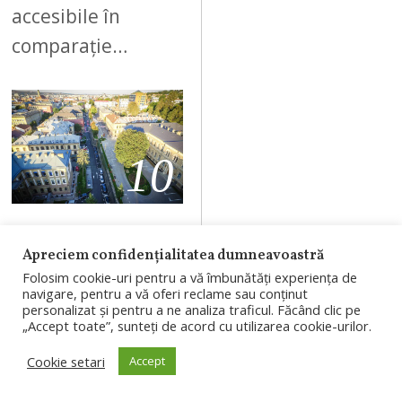
accesibile în
comparație…
10
AUGUST 6, 2026
Apreciem confidențialitatea dumneavoastră
Spitalul
Folosim cookie-uri pentru a vă îmbunătăți experiența de
Județean de
navigare, pentru a vă oferi reclame sau conținut
personalizat și pentru a ne analiza traficul. Făcând clic pe
Urgență Cluj
„Accept toate”, sunteți de acord cu utilizarea cookie-urilor.
face angajări.
Cookie setari
Accept
76 de posturi