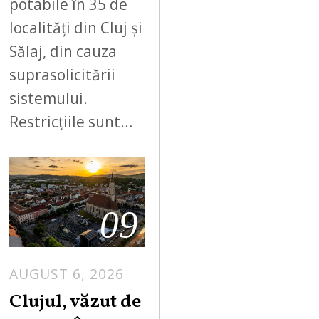
potabile în 35 de
localități din Cluj și
Sălaj, din cauza
suprasolicitării
sistemului.
Restricțiile sunt…
09
AUGUST 6, 2026
Clujul, văzut de