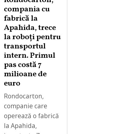
Rondocarton,
G
compania cu
U
fabrică la
S
Apahida, trece
T
la roboți pentru
7
,
transportul
2
intern. Primul
0
pas costă 7
2
milioane de
6
euro
Rondocarton,
companie care
operează o fabrică
la Apahida,