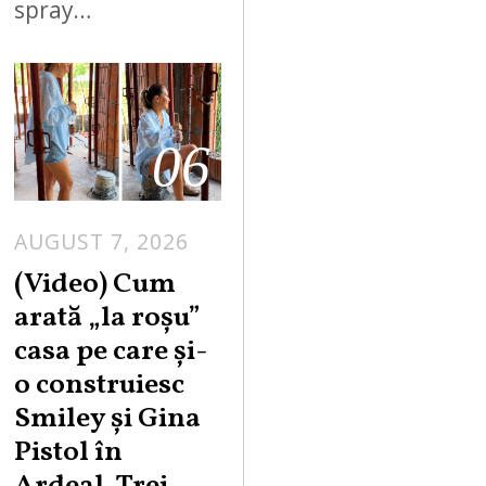
spray…
06
AUGUST 7, 2026
(Video) Cum
arată „la roşu”
casa pe care şi-
o construiesc
Smiley şi Gina
Pistol în