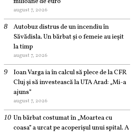
milioane de euro
august 7, 2026
Autobuz distrus de un incendiu în
Săvădisla. Un bărbat și o femeie au ieșit
la timp
august 7, 2026
Ioan Varga ia în calcul să plece de la CFR
Cluj și să investească la UTA Arad: „Mi-a
ajuns”
august 7, 2026
Un bărbat costumat în „Moartea cu
coasa” a urcat pe acoperișul unui spital. A