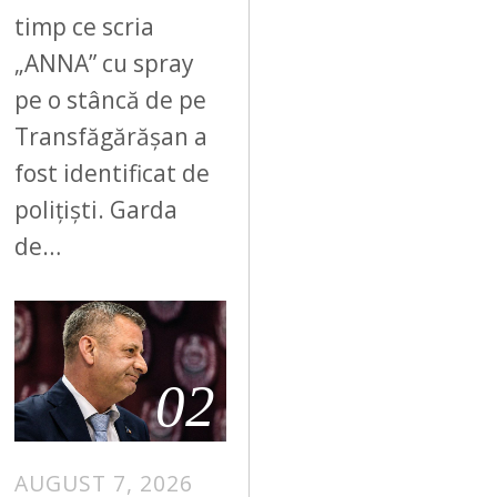
timp ce scria
„ANNA” cu spray
pe o stâncă de pe
Transfăgărășan a
fost identificat de
polițiști. Garda
de…
02
AUGUST 7, 2026