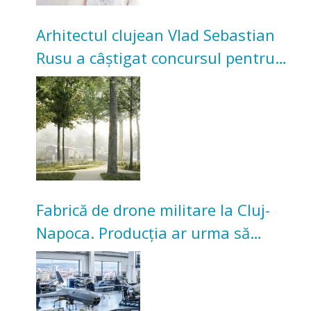
Arhitectul clujean Vlad Sebastian
Rusu a câștigat concursul pentru
transformarea Grădinii Casei
Universitarilor
Fabrică de drone militare la Cluj-
Napoca. Producția ar urma să
înceapă în toamna acestui an