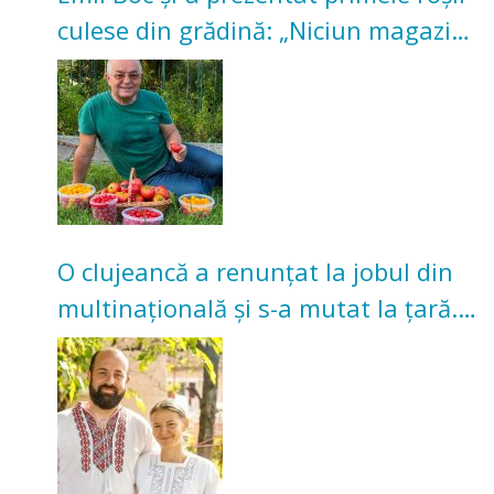
culese din grădină: „Niciun magazin
nu poate oferi această satisfacție”
O clujeancă a renunțat la jobul din
multinațională și s-a mutat la țară.
Acum cultivă legume în grădina
bunicilor