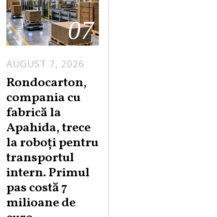
07
AUGUST 7, 2026
A
U
Rondocarton,
G
compania cu
U
fabrică la
S
Apahida, trece
T
la roboți pentru
7
,
transportul
2
intern. Primul
0
pas costă 7
2
milioane de
6