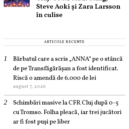
Steve Aoki și Zara Larsson
în culise
ARTICOLE RECENTE
Bărbatul care a scris „ANNA” pe o stâncă
de pe Transfăgărășan a fost identificat.
Riscă o amendă de 6.000 de lei
august 7, 2026
Schimbări masive la CFR Cluj după 0-5
cu Tromso. Folha pleacă, iar trei jucători
ar fi fost puși pe liber