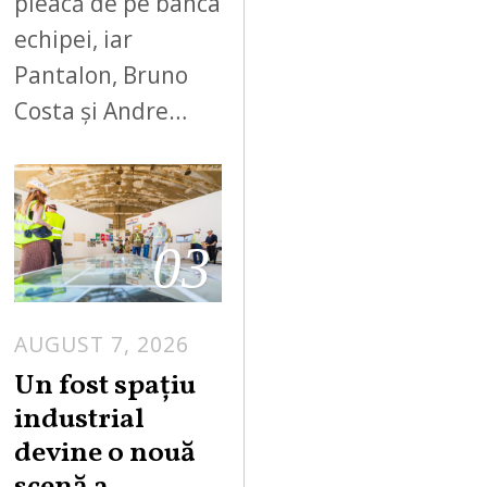
pleacă de pe banca
echipei, iar
Pantalon, Bruno
Costa și Andre…
03
AUGUST 7, 2026
Un fost spațiu
industrial
devine o nouă