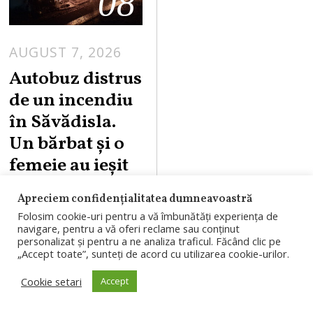
08
AUGUST 7, 2026
Autobuz distrus
de un incendiu
în Săvădisla.
Un bărbat și o
femeie au ieșit
la timp
Apreciem confidențialitatea dumneavoastră
Un autobuz a fost
Folosim cookie-uri pentru a vă îmbunătăți experiența de
navigare, pentru a vă oferi reclame sau conținut
distrus complet de
personalizat și pentru a ne analiza traficul. Făcând clic pe
„Accept toate”, sunteți de acord cu utilizarea cookie-urilor.
un incendiu
Cookie setari
Accept
izbucnit în
Săvădisla. Un