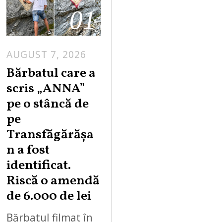
01
AUGUST 7, 2026
Bărbatul care a
scris „ANNA”
pe o stâncă de
pe
Transfăgărășa
n a fost
identificat.
Riscă o amendă
de 6.000 de lei
Bărbatul filmat în