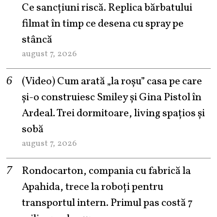
Ce sancțiuni riscă. Replica bărbatului
filmat în timp ce desena cu spray pe
stâncă
august 7, 2026
(Video) Cum arată „la roşu” casa pe care
şi-o construiesc Smiley şi Gina Pistol în
Ardeal. Trei dormitoare, living spațios și
sobă
august 7, 2026
Rondocarton, compania cu fabrică la
Apahida, trece la roboți pentru
transportul intern. Primul pas costă 7