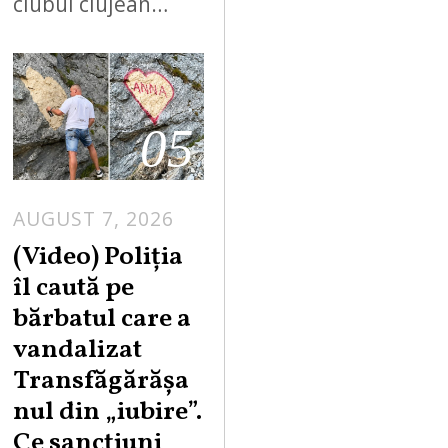
clubul clujean…
05
AUGUST 7, 2026
A
U
(Video) Poliția
G
îl caută pe
U
bărbatul care a
S
vandalizat
T
Transfăgărășa
7
,
nul din „iubire”.
2
Ce sancțiuni