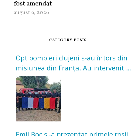
fost amendat
august 6, 2026
CATEGORY POSTS
Opt pompieri clujeni s-au întors din
misiunea din Franța. Au intervenit la
incendii de vegetație și pădure
Emil Boc și-a prezentat primele roșii