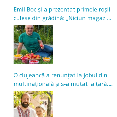
Emil Boc și-a prezentat primele roșii
culese din grădină: „Niciun magazin
nu poate oferi această satisfacție”
O clujeancă a renunțat la jobul din
multinațională și s-a mutat la țară.
Acum cultivă legume în grădina
bunicilor