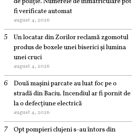
de poliție. Numerele de înmatriculare pot
fi verificate automat
august 4, 2026
Un locatar din Zorilor reclamă zgomotul
produs de boxele unei biserici și lumina
unei cruci
august 4, 2026
Două mașini parcate au luat foc pe o
stradă din Baciu. Incendiul ar fi pornit de
la o defecțiune electrică
august 4, 2026
Opt pompieri clujeni s-au întors din