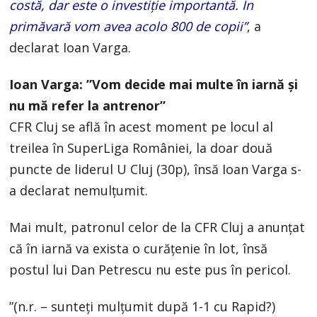
costă, dar este o investiție importantă. În
primăvară vom avea acolo 800 de copii”
, a
declarat Ioan Varga.
Ioan Varga: ”Vom decide mai multe în iarnă și
nu mă refer la antrenor”
CFR Cluj se află în acest moment pe locul al
treilea în SuperLiga României, la doar două
puncte de liderul U Cluj (30p), însă Ioan Varga s-
a declarat nemulțumit.
Mai mult, patronul celor de la CFR Cluj a anunțat
că în iarnă va exista o curățenie în lot, însă
postul lui Dan Petrescu nu este pus în pericol.
”(n.r. – sunteți mulțumit după 1-1 cu Rapid?)