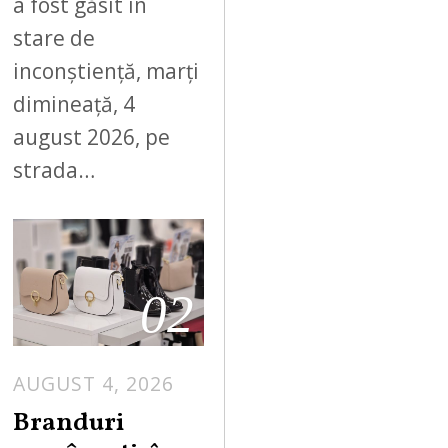
a fost găsit în
stare de
inconștiență, marți
dimineață, 4
august 2026, pe
strada…
02
AUGUST 4, 2026
Branduri