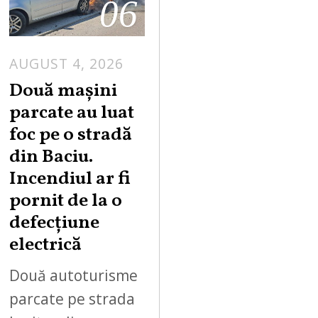
06
AUGUST 4, 2026
Două mașini
parcate au luat
foc pe o stradă
din Baciu.
Incendiul ar fi
pornit de la o
defecțiune
electrică
Două autoturisme
parcate pe strada