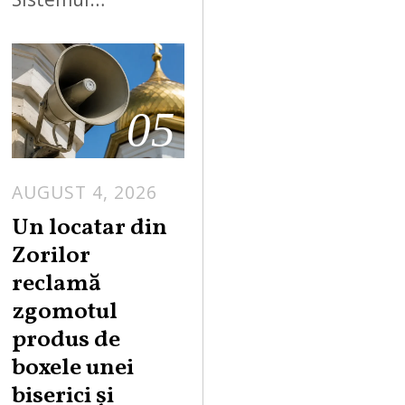
05
AUGUST 4, 2026
Un locatar din
Zorilor
reclamă
zgomotul
produs de
boxele unei
biserici și