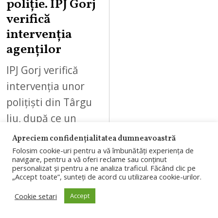
poliție. IPJ Gorj
verifică
intervenția
agenților
IPJ Gorj verifică
intervenția unor
polițiști din Târgu
Jiu, după ce un
șofer a susținut că
Apreciem confidențialitatea dumneavoastră
a fost oprit și
Folosim cookie-uri pentru a vă îmbunătăți experiența de
navigare, pentru a vă oferi reclame sau conținut
sancționat
personalizat și pentru a ne analiza traficul. Făcând clic pe
„Accept toate”, sunteți de acord cu utilizarea cookie-urilor.
deoarece…
Cookie setari
Accept