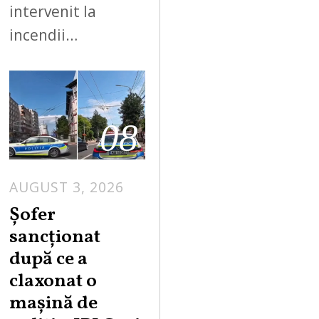
intervenit la
incendii…
08
AUGUST 3, 2026
Șofer
sancționat
după ce a
claxonat o
mașină de