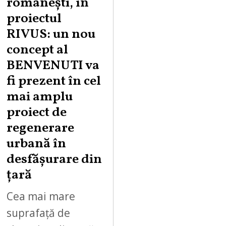
românești, în
proiectul
RIVUS: un nou
concept al
BENVENUTI va
fi prezent în cel
mai amplu
proiect de
regenerare
urbană în
desfășurare din
țară
Cea mai mare
suprafață de