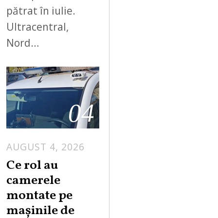
pătrat în iulie.
Ultracentral,
Nord…
04
AUGUST 4, 2026
Ce rol au
camerele
montate pe
mașinile de