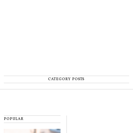
un accident: „Nu m-am simțit un
număr”
CATEGORY POSTS
POPULAR