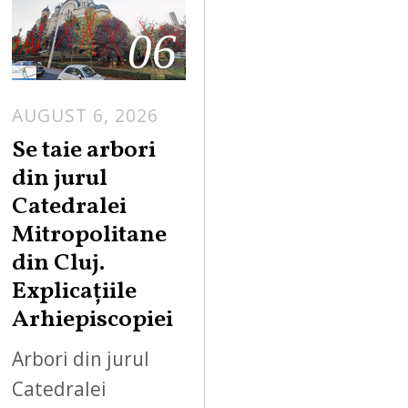
06
AUGUST 6, 2026
Se taie arbori
din jurul
Catedralei
Mitropolitane
din Cluj.
Explicațiile
Arhiepiscopiei
Arbori din jurul
Catedralei