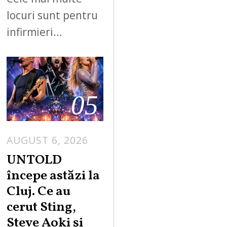
locuri sunt pentru
infirmieri…
05
AUGUST 6, 2026
UNTOLD
începe astăzi la
Cluj. Ce au
cerut Sting,
Steve Aoki și