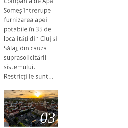
Compania de Apă
Someș întrerupe
furnizarea apei
potabile în 35 de
localități din Cluj și
Sălaj, din cauza
suprasolicitării
sistemului.
Restricțiile sunt…
03