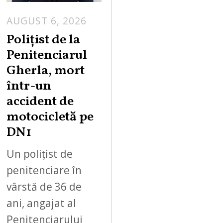
AUGUST 6, 2026
Polițist de la
Penitenciarul
Gherla, mort
într-un
accident de
motocicletă pe
DN1
Un polițist de
penitenciare în
vârstă de 36 de
ani, angajat al
Penitenciarului