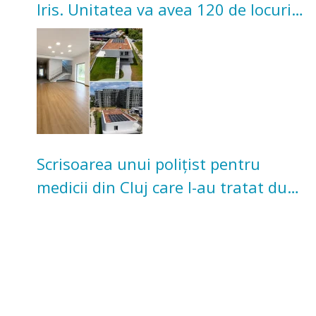
Iris. Unitatea va avea 120 de locuri
pentru copii
Scrisoarea unui polițist pentru
medicii din Cluj care l-au tratat după
un accident: „Nu m-am simțit un
număr”