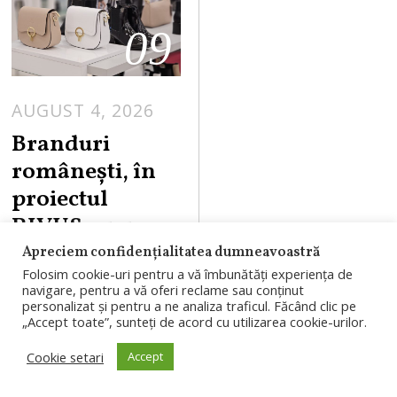
09
AUGUST 4, 2026
Branduri
românești, în
proiectul
RIVUS: un nou
concept al
Apreciem confidențialitatea dumneavoastră
Folosim cookie-uri pentru a vă îmbunătăți experiența de
BENVENUTI va
navigare, pentru a vă oferi reclame sau conținut
fi prezent în cel
personalizat și pentru a ne analiza traficul. Făcând clic pe
„Accept toate”, sunteți de acord cu utilizarea cookie-urilor.
mai amplu
Cookie setari
Accept
proiect de
regenerare