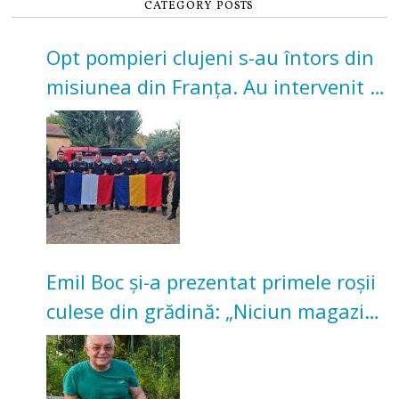
CATEGORY POSTS
Opt pompieri clujeni s-au întors din
misiunea din Franța. Au intervenit la
incendii de vegetație și pădure
Emil Boc și-a prezentat primele roșii
culese din grădină: „Niciun magazin
nu poate oferi această satisfacție”