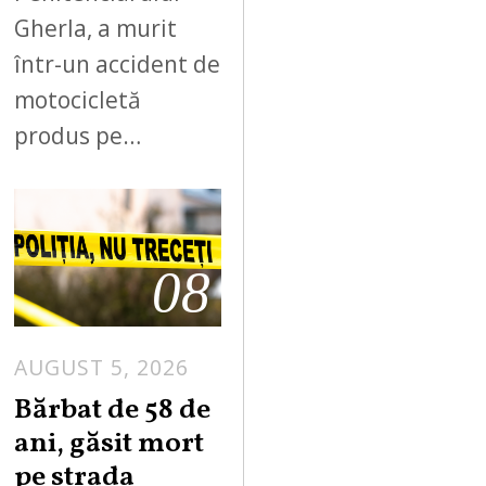
Gherla, a murit
într-un accident de
motocicletă
produs pe…
08
AUGUST 5, 2026
Bărbat de 58 de
ani, găsit mort
pe strada