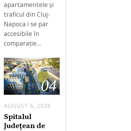
apartamentele și
traficul din Cluj-
Napoca i se par
accesibile în
comparație…
04
AUGUST 6, 2026
Spitalul
Județean de