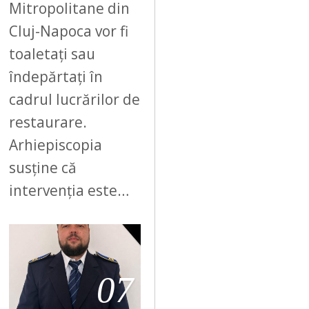
Mitropolitane din
Cluj-Napoca vor fi
toaletați sau
îndepărtați în
cadrul lucrărilor de
restaurare.
Arhiepiscopia
susține că
intervenția este…
07