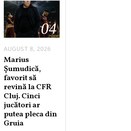
04
AUGUST 8, 2026
Marius
Șumudică,
favorit să
revină la CFR
Cluj. Cinci
jucători ar
putea pleca din
Gruia