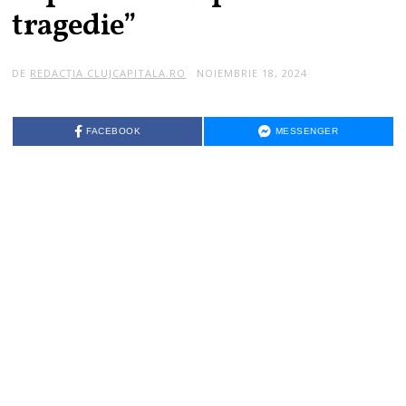
tragedie”
DE
REDACȚIA CLUJCAPITALA.RO
NOIEMBRIE 18, 2024
FACEBOOK
MESSENGER