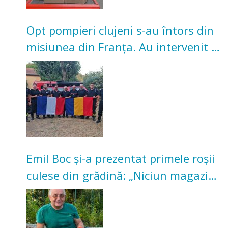
Opt pompieri clujeni s-au întors din
misiunea din Franța. Au intervenit la
incendii de vegetație și pădure
Emil Boc și-a prezentat primele roșii
culese din grădină: „Niciun magazin
nu poate oferi această satisfacție”