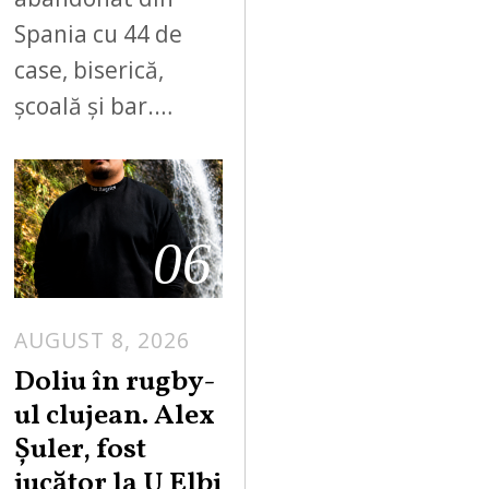
Spania cu 44 de
case, biserică,
școală și bar.…
06
AUGUST 8, 2026
Doliu în rugby-
ul clujean. Alex
Șuler, fost
jucător la U Elbi