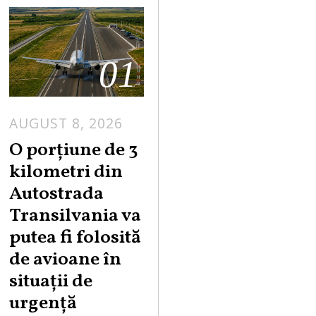
01
AUGUST 8, 2026
A
U
O porțiune de 3
G
kilometri din
U
Autostrada
S
Transilvania va
T
putea fi folosită
8
,
de avioane în
2
situații de
0
urgență
2