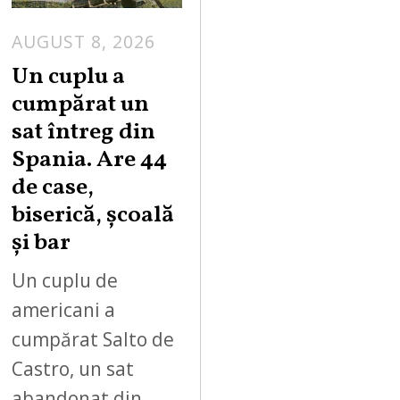
AUGUST 8, 2026
Un cuplu a
cumpărat un
sat întreg din
Spania. Are 44
de case,
biserică, școală
și bar
Un cuplu de
americani a
cumpărat Salto de
Castro, un sat
abandonat din