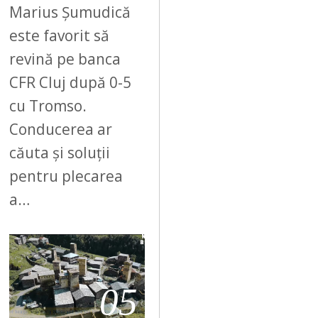
Marius Șumudică
este favorit să
revină pe banca
CFR Cluj după 0-5
cu Tromso.
Conducerea ar
căuta și soluții
pentru plecarea
a…
05