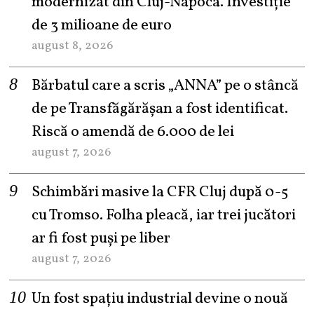
modernizat din Cluj-Napoca. Investiție
de 3 milioane de euro
august 8, 2026
Bărbatul care a scris „ANNA” pe o stâncă
de pe Transfăgărășan a fost identificat.
Riscă o amendă de 6.000 de lei
august 7, 2026
Schimbări masive la CFR Cluj după 0-5
cu Tromso. Folha pleacă, iar trei jucători
ar fi fost puși pe liber
august 7, 2026
Un fost spațiu industrial devine o nouă