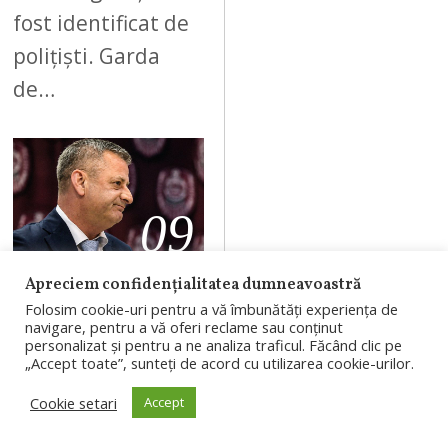
fost identificat de
polițiști. Garda
de…
09
Apreciem confidențialitatea dumneavoastră
AUGUST 7, 2026
Folosim cookie-uri pentru a vă îmbunătăți experiența de
navigare, pentru a vă oferi reclame sau conținut
Schimbări
personalizat și pentru a ne analiza traficul. Făcând clic pe
„Accept toate”, sunteți de acord cu utilizarea cookie-urilor.
masive la CFR
Cluj după 0-5
Cookie setari
Accept
cu Tromso.